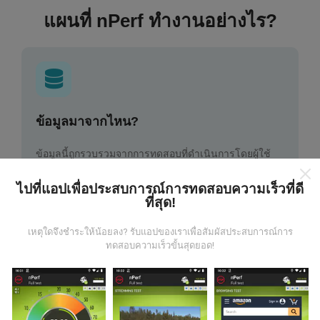
แผนที่ nPerf ทำงานอย่างไร?
ข้อมูลมาจากไหน?
ข้อมูลนี้ถูกรวบรวมจากการทดสอบที่ดำเนินการโดยผู้ใช้
งานแอพ nPerf เป็นการทดสอบที่ทำในสภาพการใช้งาน
จริง ในจุดที่ทดสอบ ถ้าคุณอยากมีส่วนร่วม เพียงคุณดาวน์
ไปที่แอปเพื่อประสบการณ์การทดสอบความเร็วที่ดี
โหลดแอพ nPerf ลงในสมาร์ทโฟนของคุณ
ยิ่งได้ข้อมูล
ที่สุด!
มากขึ้นเท่าไหร่ แผนที่ที่ได้ก็ยิ่งสมบูรณ์มากขึ้น!
เหตุใดจึงชำระให้น้อยลง? รับแอปของเราเพื่อสัมผัสประสบการณ์การ
ทดสอบความเร็วขั้นสุดยอด!