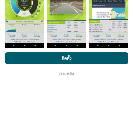
มีการปรับปรุงอย่างไร?
แผนที่แสดงความครอบคลุมมีปรับปรุงข้อมูลโดยบอททุกๆ
ชั่วโมง แผนที่ความเร็ว
ปรับปรุงข้อมูลทุกๆ15นาที
ข้อมูล
แสดงอยู่เป็นเวลาสองปี หลังจากสองปี ข้อมูลที่เก่าที่สุดจะ
ถูกลบออกไปจากแผนที่เดือนละครั้ง
โดยการเรียกดู nPerf.com คุณยอมรับ
นโยบายความเป็นส่วนตัว และ
ติดตั้ง
การใช้คุกกี้
และ
ข้อตกลงในการใช้งาน
สำหรับผู้ใช้การทดสอบ nPerf
ภายหลัง
โอเค
ข้อมูลมีความน่าเชื่อถือ และถูกต้องแค่ไหน?
การทดสอบจะดำเนินการในอุปกรณ์ของผู้ใช้ ความแม่นยำ
ของพิกัดภูมิศาสตร์ขึ้นอยู่กับคุณภาพการรับสัญญาณ GPS
ในขณะที่ทำการทดสอบ สำหรับข้อมูลความครอบคลุม เรา
จะผลการทดสอบที่มีความแม่นยำของพิกัดภูมิศาสตร์
คลาด
เคลื่อนไม่เกิน 50 เมตร
สำหรับผลการทดสอบดาวน์โหลด
บิตเรต เกณฑ์จะในระยะคลาดเคลื่อนไม่เกิน 200 เมตร