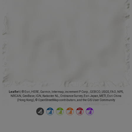
Leaflet
|
© Esri, HERE, Garmin, Intermap, increment P Corp., GEBCO, USGS, FAO, NPS,
NRCAN, GeoBase, IGN, Kadaster NL, Ordnance Survey, Esri Japan, METI, Esri China
(Hong Kong), © OpenStreetMap contributors, and the GIS User Community