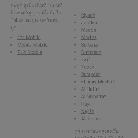
ตะบูก ดูเพิ่มเติมที่ : แผนที่
:
บิตเรตสัญญาณมือถือใน
Riyadh
Tabuk, ตะบูก, แคว้นตะ
Jeddah
บูก
Mecca
stc Mobile
Medina
Mobily Mobile
Sulţānah
Zain Mobile
Dammam
Ta’if
Tabuk
Buraydah
Khamis Mushait
Al Hufūf
Al Mubarraz
Hayil
Najrān
Al Jubayl
ดูการครอบคลุมเครือ