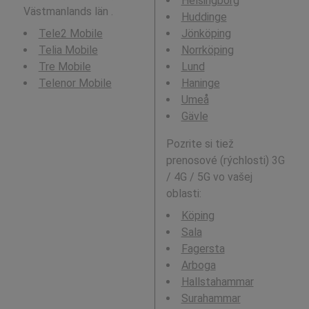
Helsingborg
Västmanlands län .
Huddinge
Tele2 Mobile
Jönköping
Telia Mobile
Norrköping
Tre Mobile
Lund
Telenor Mobile
Haninge
Umeå
Gävle
Pozrite si tiež
prenosové (rýchlosti) 3G
/ 4G / 5G vo vašej
oblasti:
Köping
Sala
Fagersta
Arboga
Hallstahammar
Surahammar