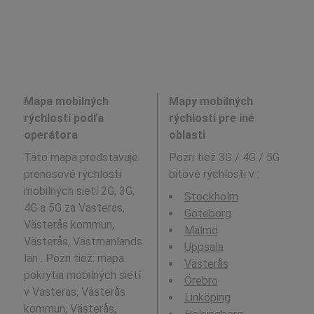
Mapa mobilných
Mapy mobilných
rýchlostí podľa
rýchlostí pre iné
operátora
oblasti
Táto mapa predstavuje
Pozri tiež 3G / 4G / 5G
prenosové rýchlosti
bitové rýchlosti v
:
mobilných sietí 2G, 3G,
Stockholm
4G a 5G za Vasteras,
Göteborg
Västerås kommun,
Malmö
Västerås, Västmanlands
Uppsala
län . Pozri tiež: mapa
Västerås
pokrytia mobilných sietí
Örebro
v Vasteras, Västerås
Linköping
kommun, Västerås,