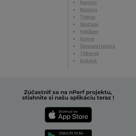
Kungsör
Norberg
Tyringe
Skultuna
Hökåsen
Kolsva
Skinnskatteberg
Tillberga
Kolbäck
Zúčastniť sa na nPerf projektu,
stiahnite si našu aplikáciu teraz !