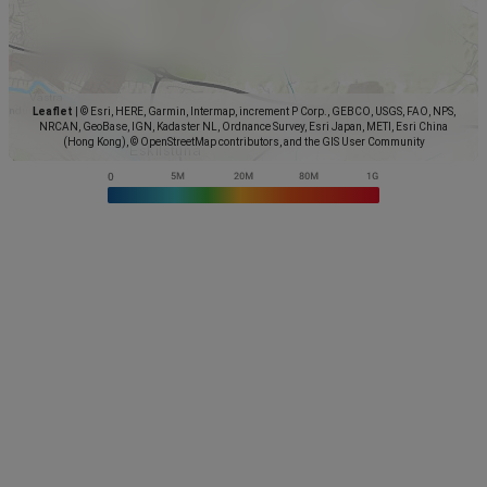
Leaflet
|
© Esri, HERE, Garmin, Intermap, increment P Corp., GEBCO, USGS, FAO, NPS,
NRCAN, GeoBase, IGN, Kadaster NL, Ordnance Survey, Esri Japan, METI, Esri China
(Hong Kong), © OpenStreetMap contributors, and the GIS User Community