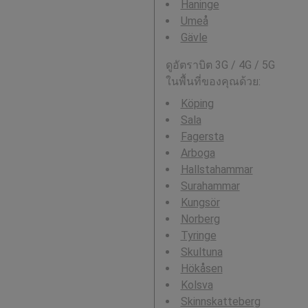
Haninge
Umeå
Gävle
ดูอัตราบิต 3G / 4G / 5G
ในพื้นที่ของคุณด้วย:
Köping
Sala
Fagersta
Arboga
Hallstahammar
Surahammar
Kungsör
Norberg
Tyringe
Skultuna
Hökåsen
Kolsva
Skinnskatteberg