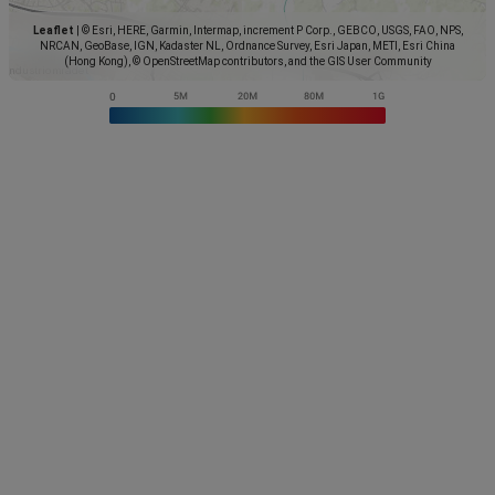
Leaflet
|
© Esri, HERE, Garmin, Intermap, increment P Corp., GEBCO, USGS, FAO, NPS,
NRCAN, GeoBase, IGN, Kadaster NL, Ordnance Survey, Esri Japan, METI, Esri China
(Hong Kong), © OpenStreetMap contributors, and the GIS User Community