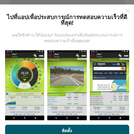
ไปที่แอปเพื่อประสบการณ์การทดสอบความเร็วที่ดี
ที่สุด!
ข้อมูลมาจากไหน?
เหตุใดจึงชำระให้น้อยลง? รับแอปของเราเพื่อสัมผัสประสบการณ์การ
ทดสอบความเร็วขั้นสุดยอด!
ข้อมูลนี้ถูกรวบรวมจากการทดสอบที่ดำเนินการโดยผู้ใช้
งานแอพ nPerf เป็นการทดสอบที่ทำในสภาพการใช้งาน
จริง ในจุดที่ทดสอบ ถ้าคุณอยากมีส่วนร่วม เพียงคุณดาวน์
โหลดแอพ nPerf ลงในสมาร์ทโฟนของคุณ
ยิ่งได้ข้อมูล
มากขึ้นเท่าไหร่ แผนที่ที่ได้ก็ยิ่งสมบูรณ์มากขึ้น!
มีการปรับปรุงอย่างไร?
แผนที่แสดงความครอบคลุมมีปรับปรุงข้อมูลโดยบอททุกๆ
โดยการเรียกดู nPerf.com คุณยอมรับ
นโยบายความเป็นส่วนตัว และ
ติดตั้ง