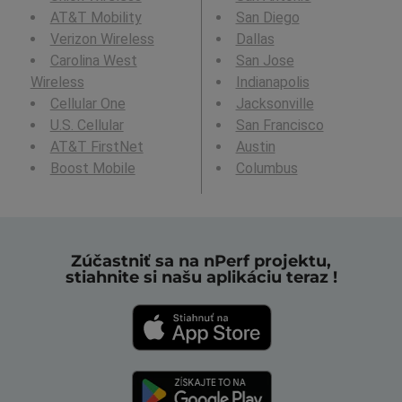
AT&T Mobility
San Diego
Verizon Wireless
Dallas
Carolina West
San Jose
Wireless
Indianapolis
Cellular One
Jacksonville
U.S. Cellular
San Francisco
AT&T FirstNet
Austin
Boost Mobile
Columbus
Zúčastniť sa na nPerf projektu,
stiahnite si našu aplikáciu teraz !