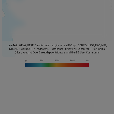
Leaflet
|
© Esri, HERE, Garmin, Intermap, increment P Corp., GEBCO, USGS, FAO, NPS,
NRCAN, GeoBase, IGN, Kadaster NL, Ordnance Survey, Esri Japan, METI, Esri China
(Hong Kong), © OpenStreetMap contributors, and the GIS User Community