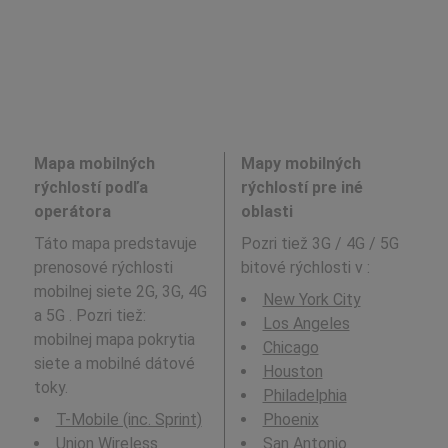
Mapa mobilných
Mapy mobilných
rýchlostí podľa
rýchlostí pre iné
operátora
oblasti
Táto mapa predstavuje
Pozri tiež 3G / 4G / 5G
prenosové rýchlosti
bitové rýchlosti v
:
mobilnej siete 2G, 3G, 4G
New York City
a 5G . Pozri tiež:
Los Angeles
mobilnej mapa pokrytia
Chicago
siete a mobilné dátové
Houston
toky.
Philadelphia
T-Mobile (inc. Sprint)
Phoenix
Union Wireless
San Antonio