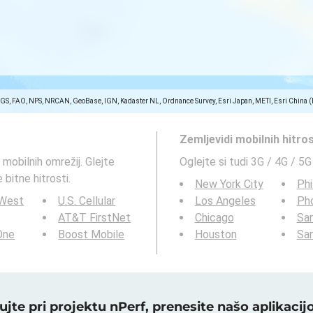
SGS, FAO, NPS, NRCAN, GeoBase, IGN, Kadaster NL, Ordnance Survey, Esri Japan, METI, Esri China 
Zemljevidi mobilnih hitro
 mobilnih omrežij. Glejte
Oglejte si tudi 3G / 4G / 5G
 bitne hitrosti.
New York City
Phi
 West
U.S. Cellular
Los Angeles
Ph
AT&T FirstNet
Chicago
San
 One
Boost Mobile
Houston
Sa
ujte pri projektu nPerf, prenesite našo aplikacijo