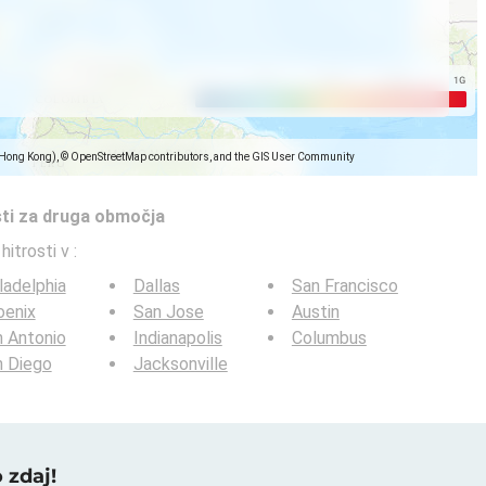
(Hong Kong), © OpenStreetMap contributors, and the GIS User Community
sti za druga območja
 hitrosti v
:
ladelphia
Dallas
San Francisco
oenix
San Jose
Austin
 Antonio
Indianapolis
Columbus
n Diego
Jacksonville
 zdaj!