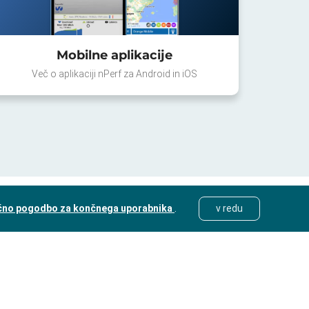
Mobilne aplikacije
Več o aplikaciji nPerf za Android in iOS
čno pogodbo za končnega uporabnika
.
v redu