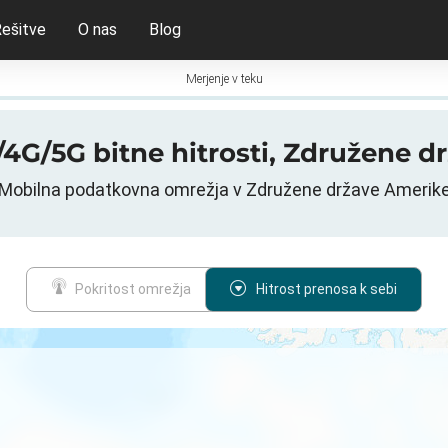
ešitve
O nas
Blog
Merjenje v teku
/4G/5G bitne hitrosti, Združene d
Mobilna podatkovna omrežja v Združene države Amerik
Pokritost omrežja
Hitrost prenosa k sebi