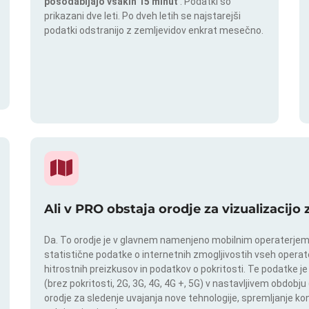
posodabljajo vsakih 15 minut
. Podatki so
prikazani dve leti. Po dveh letih se najstarejši
podatki odstranijo z zemljevidov enkrat mesečno.
Ali v PRO obstaja orodje za vizualizacijo
Da. To orodje je v glavnem namenjeno mobilnim operaterjem. I
statistične podatke o internetnih zmogljivostih vseh operate
hitrostnih preizkusov in podatkov o pokritosti. Te podatke je
(brez pokritosti, 2G, 3G, 4G, 4G +, 5G) v nastavljivem obdob
orodje za sledenje uvajanja nove tehnologije, spremljanje k