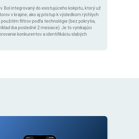
. Bol integrovaný do existujúceho kokpitu, ktorý už
rov v krajine, ako aj prístup k výsledkom rýchlych
použitím filtrov podľa technológie (bez pokrytia,
íklad iba posledné 2 mesiace). Je to vynikajúci
orovanie konkurentov a identifikáciu slabých