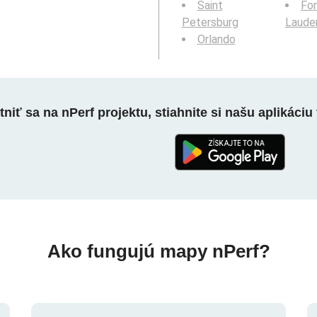
Saint
For
Petersburg
Laude
Orlando
niť sa na nPerf projektu, stiahnite si našu aplikáciu 
Ako fungujú mapy nPerf?