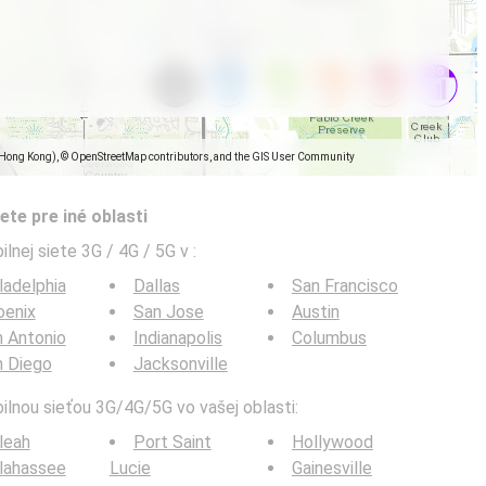
(Hong Kong), © OpenStreetMap contributors, and the GIS User Community
ete pre iné oblasti
ilnej siete 3G / 4G / 5G v
:
ladelphia
Dallas
San Francisco
oenix
San Jose
Austin
 Antonio
Indianapolis
Columbus
n Diego
Jacksonville
bilnou sieťou 3G/4G/5G vo vašej oblasti:
leah
Port Saint
Hollywood
lahassee
Lucie
Gainesville