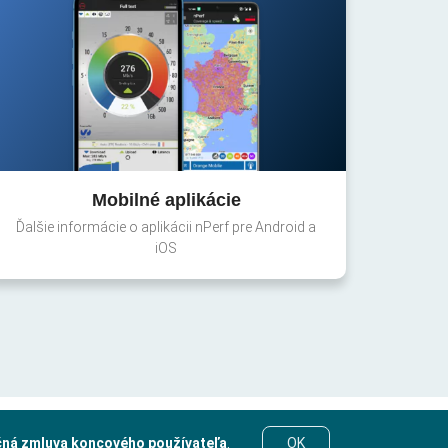
Mobilné aplikácie
Ďalšie informácie o aplikácii nPerf pre Android a
iOS
čná zmluva koncového používateľa
.
OK