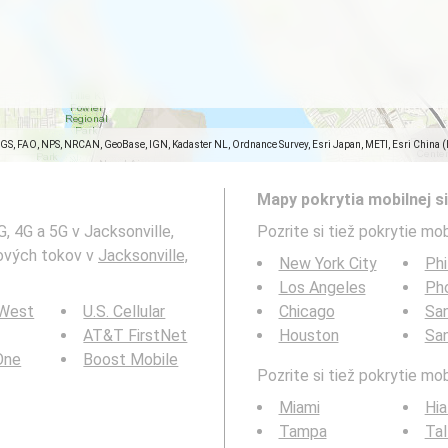
SGS, FAO, NPS, NRCAN, GeoBase, IGN, Kadaster NL, Ordnance Survey, Esri Japan, METI, Esri China 
Mapy pokrytia mobilnej si
, 4G a 5G v Jacksonville,
Pozrite si tiež pokrytie mob
tových tokov v
Jacksonville,
New York City
Phi
Los Angeles
Ph
 West
U.S. Cellular
Chicago
San
AT&T FirstNet
Houston
Sa
 One
Boost Mobile
Pozrite si tiež pokrytie mo
Miami
Hia
Tampa
Tal