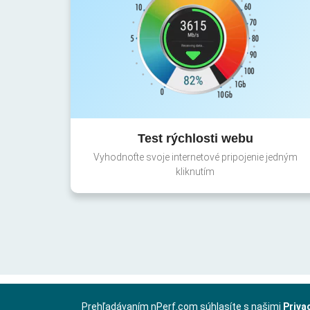
Test rýchlosti webu
Vyhodnoťte svoje internetové pripojenie jedným
kliknutím
Prehľadávaním nPerf.com súhlasíte s našimi
Priva