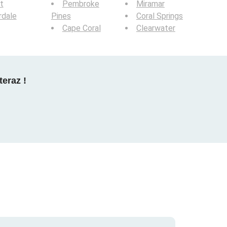
t
Pembroke
Miramar
rdale
Pines
Coral Springs
Cape Coral
Clearwater
teraz !