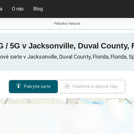
ia
O nás
Blog
Prebieha meranie
 / 5G v Jacksonville, Duval County, 
vé siete v Jacksonville, Duval County, Florida, Florida, 
Pokrytie siete
Stiahnite si dátové toky