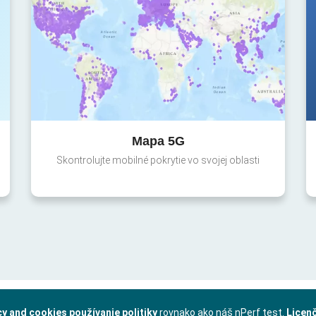
Mapa 5G
Skontrolujte mobilné pokrytie vo svojej oblasti
cy and cookies používanie politiky
rovnako ako náš nPerf test.
Licen