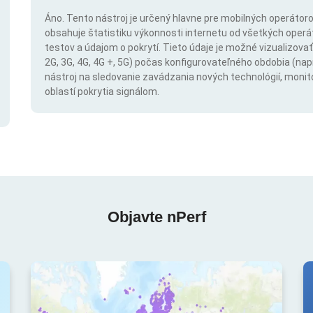
Áno. Tento nástroj je určený hlavne pre mobilných operátorov
obsahuje štatistiku výkonnosti internetu od všetkých operáto
testov a údajom o pokrytí. Tieto údaje je možné vizualizovať 
2G, 3G, 4G, 4G +, 5G) počas konfigurovateľného obdobia (napr
nástroj na sledovanie zavádzania nových technológií, monit
oblastí pokrytia signálom.
Objavte nPerf