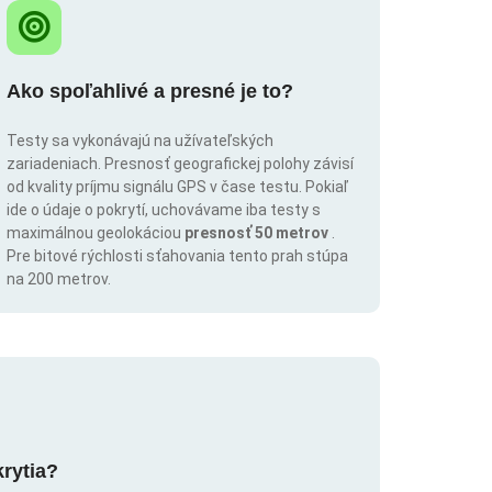
Ako spoľahlivé a presné je to?
Testy sa vykonávajú na užívateľských
zariadeniach. Presnosť geografickej polohy závisí
od kvality príjmu signálu GPS v čase testu. Pokiaľ
ide o údaje o pokrytí, uchovávame iba testy s
maximálnou geolokáciou
presnosť 50 metrov
.
Pre bitové rýchlosti sťahovania tento prah stúpa
na 200 metrov.
krytia?