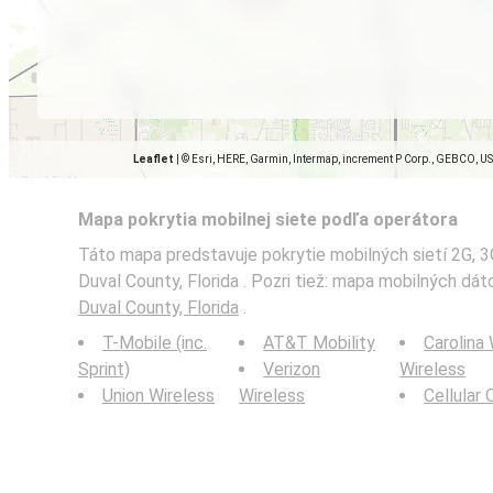
Leaflet
|
© Esri, HERE, Garmin, Intermap, increment P Corp., GEBCO, U
Mapa pokrytia mobilnej siete podľa operátora
Táto mapa predstavuje pokrytie mobilných sietí 2G, 3G
Duval County, Florida . Pozri tiež: mapa mobilných dá
Duval County, Florida
.
T-Mobile (inc.
AT&T Mobility
Carolina
Sprint)
Verizon
Wireless
Union Wireless
Wireless
Cellular