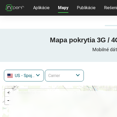
Aplikácie
Mapy
Publikácie
Riešen
Mapa pokrytia 3G / 4G
Mobilné dáto
US
- Spojené štáty
+
−