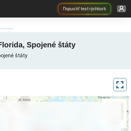
Пspustiť test rýchlosti
Florida, Spojené štáty
Spojené štáty
ArcGIS