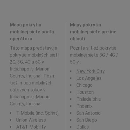
Mapa pokrytia
Mapy pokrytia
mobilnej siete podľa
mobilnej siete pre iné
operátora
oblasti
Táto mapa predstavuje
Pozrite si tiež pokrytie
pokrytie mobilných sietí
mobilnej siete 3G / 4G /
2G, 3G, 4G a 5G v
5G v
:
Indianapolis, Marion
New York City
County, Indiana . Pozri
Los Angeles
tiež: mapa mobilných
Chicago
dátových tokov v
Houston
Indianapolis, Marion
Philadelphia
County, Indiana
.
Phoenix
T-Mobile (inc. Sprint)
San Antonio
Union Wireless
San Diego
AT&T Mobility
Dallas