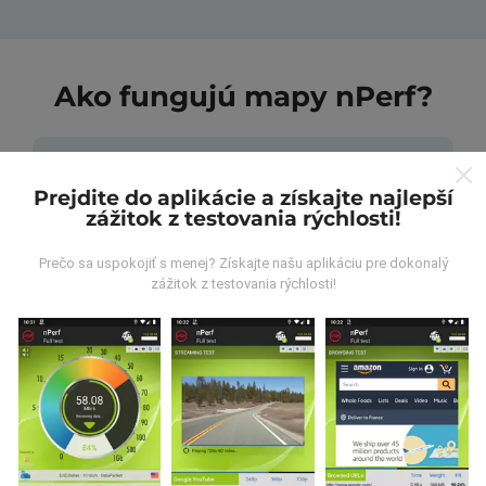
Ako fungujú mapy nPerf?
Prejdite do aplikácie a získajte najlepší
zážitok z testovania rýchlosti!
Odkiaľ pochádzajú údaje?
Prečo sa uspokojiť s menej? Získajte našu aplikáciu pre dokonalý
zážitok z testovania rýchlosti!
Údaje sa zbierajú z testov vykonaných používateľmi
aplikácie nPerf. Sú to testy vykonávané v reálnych
podmienkach priamo v teréne. Ak sa chcete tiež
zapojiť, stačí si do smartfónu stiahnuť aplikáciu nPerf.
Čím viac údajov bude, tým budú mapy
komplexnejšie!