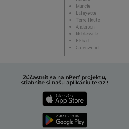
Muncie
Lafayette
Terre Haute
Anderson
Noblesville
Elkhart
Greenwood
Zúčastniť sa na nPerf projektu,
stiahnite si našu aplikáciu teraz !