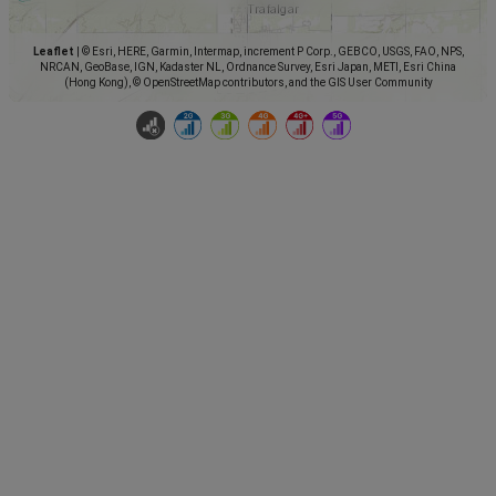
Leaflet
|
© Esri, HERE, Garmin, Intermap, increment P Corp., GEBCO, USGS, FAO, NPS,
NRCAN, GeoBase, IGN, Kadaster NL, Ordnance Survey, Esri Japan, METI, Esri China
(Hong Kong), © OpenStreetMap contributors, and the GIS User Community