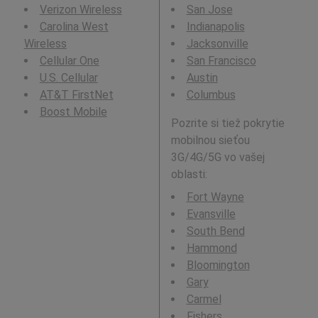
Verizon Wireless
San Jose
Carolina West
Indianapolis
Wireless
Jacksonville
Cellular One
San Francisco
U.S. Cellular
Austin
AT&T FirstNet
Columbus
Boost Mobile
Pozrite si tiež pokrytie
mobilnou sieťou
3G/4G/5G vo vašej
oblasti:
Fort Wayne
Evansville
South Bend
Hammond
Bloomington
Gary
Carmel
Fishers