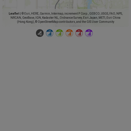
Leaflet
|
© Esri, HERE, Garmin, Intermap, increment P Corp., GEBCO, USGS, FAO, NPS,
NRCAN, GeoBase, IGN, Kadaster NL, Ordnance Survey, Esri Japan, METI, Esri China
(Hong Kong), © OpenStreetMap contributors, and the GIS User Community