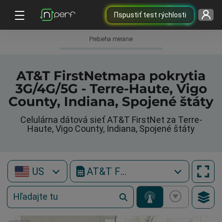
Пspustiť test rýchlosti
Prebieha meranie
AT&T FirstNetmapa pokrytia
3G/4G/5G - Terre-Haute, Vigo
County, Indiana, Spojené štáty
Celulárna dátová sieť AT&T FirstNet za Terre-
Haute, Vigo County, Indiana, Spojené štáty
US
AT&T FirstNet