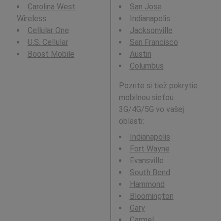
Carolina West
San Jose
Wireless
Indianapolis
Cellular One
Jacksonville
U.S. Cellular
San Francisco
Boost Mobile
Austin
Columbus
Pozrite si tiež pokrytie
mobilnou sieťou
3G/4G/5G vo vašej
oblasti:
Indianapolis
Fort Wayne
Evansville
South Bend
Hammond
Bloomington
Gary
Carmel