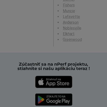
Fishers
Muncie
Lafayette
Anderson
Noblesville
Elkhart
Greenwood
Zúčastniť sa na nPerf projektu,
stiahnite si našu aplikáciu teraz !