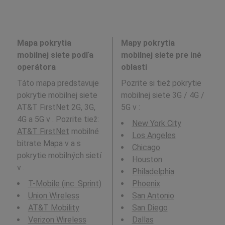
Mapa pokrytia
Mapy pokrytia
mobilnej siete podľa
mobilnej siete pre iné
operátora
oblasti
Táto mapa predstavuje
Pozrite si tiež pokrytie
pokrytie mobilnej siete
mobilnej siete 3G / 4G /
AT&T FirstNet 2G, 3G,
5G v
:
4G a 5G v . Pozrite tiež:
New York City
AT&T FirstNet
mobilné
Los Angeles
bitrate Mapa v a s
Chicago
pokrytie mobilných sietí
Houston
v .
Philadelphia
T-Mobile (inc. Sprint)
Phoenix
Union Wireless
San Antonio
AT&T Mobility
San Diego
Verizon Wireless
Dallas