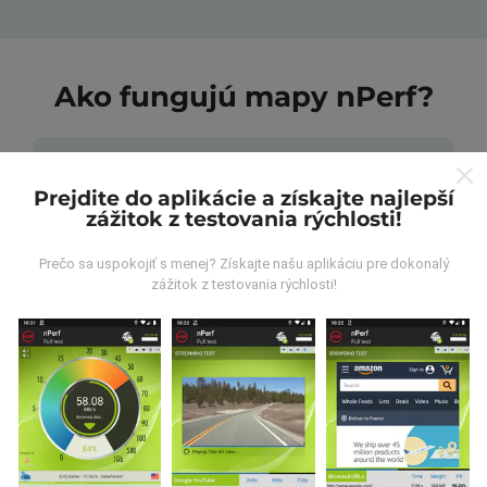
Ako fungujú mapy nPerf?
Prejdite do aplikácie a získajte najlepší
zážitok z testovania rýchlosti!
Odkiaľ pochádzajú údaje?
Prečo sa uspokojiť s menej? Získajte našu aplikáciu pre dokonalý
zážitok z testovania rýchlosti!
Údaje sa zbierajú z testov vykonaných používateľmi
aplikácie nPerf. Sú to testy vykonávané v reálnych
podmienkach priamo v teréne. Ak sa chcete tiež
zapojiť, stačí si do smartfónu stiahnuť aplikáciu nPerf.
Čím viac údajov bude, tým budú mapy
komplexnejšie!