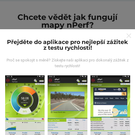
Chcete vědět jak fungují
mapy nPerf?
Přejděte do aplikace pro nejlepší zážitek
z testu rychlosti!
Proč se spokojit s méně? Získejte naši aplikaci pro dokonalý zážitek z
testu rychlosti!
Odkud pocházejí data?
Data jsou shromažďována z testů prováděných
uživateli aplikace nPerf. Jedná se o testy prováděné v
reálných podmínkách přímo v terénu. Pokud se chcete
také zapojit, stáhněte si do svého smartphonu
aplikaci nPerf.
Čím více údajů bude, tím komplexnější
budou mapy!