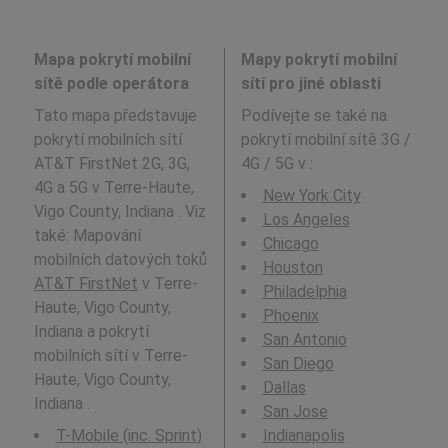
Mapa pokrytí mobilní
Mapy pokrytí mobilní
sítě podle operátora
sítí pro jiné oblasti
Tato mapa představuje
Podívejte se také na
pokrytí mobilních sítí
pokrytí mobilní sítě 3G /
AT&T FirstNet 2G, 3G,
4G / 5G v
:
4G a 5G v Terre-Haute,
New York City
Vigo County, Indiana . Viz
Los Angeles
také: Mapování
Chicago
mobilních datových toků
Houston
AT&T FirstNet
v Terre-
Philadelphia
Haute, Vigo County,
Phoenix
Indiana a pokrytí
San Antonio
mobilních sítí v Terre-
San Diego
Haute, Vigo County,
Dallas
Indiana .
San Jose
T-Mobile (inc. Sprint)
Indianapolis