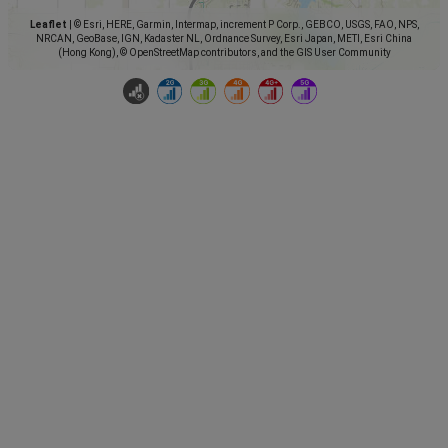
Leaflet
|
© Esri, HERE, Garmin, Intermap, increment P Corp., GEBCO, USGS, FAO, NPS,
NRCAN, GeoBase, IGN, Kadaster NL, Ordnance Survey, Esri Japan, METI, Esri China
(Hong Kong), © OpenStreetMap contributors, and the GIS User Community