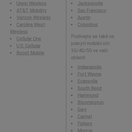
Union Wireless
Jacksonville
AT&T Mobility
San Francisco
Verizon Wireless
Austin
Carolina West
Columbus
Wireless
Podívejte se také na
Cellular One
pokrytí mobilní sítí
U.S. Cellular
3G/4G/5G ve vaší
Boost Mobile
oblasti:
Indianapolis
Fort Wayne
Evansville
South Bend
Hammond
Bloomington
Gary
Carmel
Fishers
Muncie