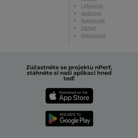
Lafayette
Anderson
Noblesville
Elkhart
Greenwood
Zúčastněte se projektu nPerf,
stáhněte si naši aplikaci hned
teď!