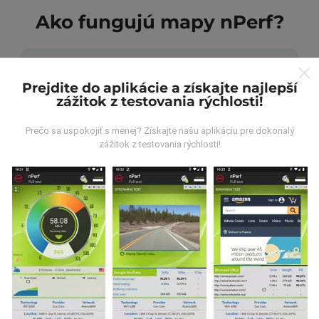
Ako fungujú mapy nPerf?
Prejdite do aplikácie a získajte najlepší
zážitok z testovania rýchlosti!
Odkiaľ pochádzajú údaje?
Prečo sa uspokojiť s menej? Získajte našu aplikáciu pre dokonalý
zážitok z testovania rýchlosti!
Údaje sa zbierajú z testov vykonaných používateľmi
aplikácie nPerf. Sú to testy vykonávané v reálnych
podmienkach priamo v teréne. Ak sa chcete tiež
zapojiť, stačí si do smartfónu stiahnuť aplikáciu nPerf.
Čím viac údajov bude, tým budú mapy komplexnejšie!