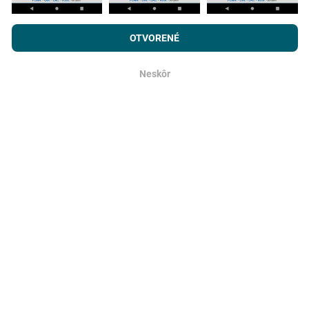
Ako sa aktualizujú?
Prehľadávaním nPerf.com súhlasíte s našimi
Privacy and cookies
používanie politiky
rovnako ako náš nPerf test.
Licenčná zmluva
Mapy pokrytia siete sú automaticky aktualizované
OTVORENÉ
koncového používateľa
.
robotom každú hodinu. Mapy rýchlosti sa aktualizujú
každých 15 minút
. Dáta sa zobrazujú dva roky. Po
Neskôr
dvoch rokoch sa najstaršie údaje z máp odstránia raz
OK
mesačne.
Ako spoľahlivé a presné je to?
Testy sa vykonávajú na užívateľských zariadeniach.
Presnosť geografickej polohy závisí od kvality príjmu
signálu GPS v čase testu. Pokiaľ ide o údaje o pokrytí,
uchovávame iba testy s maximálnou geolokáciou
presnosť 50 metrov
. Pre bitové rýchlosti sťahovania
tento prah stúpa na 200 metrov.