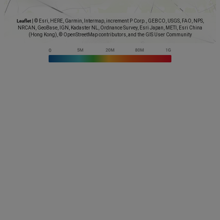
Leaflet
|
© Esri, HERE, Garmin, Intermap, increment P Corp., GEBCO, USGS, FAO, NPS,
NRCAN, GeoBase, IGN, Kadaster NL, Ordnance Survey, Esri Japan, METI, Esri China
(Hong Kong), © OpenStreetMap contributors, and the GIS User Community