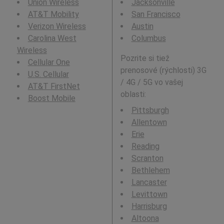
Union Wireless
Jacksonville
AT&T Mobility
San Francisco
Verizon Wireless
Austin
Carolina West
Columbus
Wireless
Pozrite si tiež
Cellular One
prenosové (rýchlosti) 3G
U.S. Cellular
/ 4G / 5G vo vašej
AT&T FirstNet
oblasti:
Boost Mobile
Pittsburgh
Allentown
Erie
Reading
Scranton
Bethlehem
Lancaster
Levittown
Harrisburg
Altoona