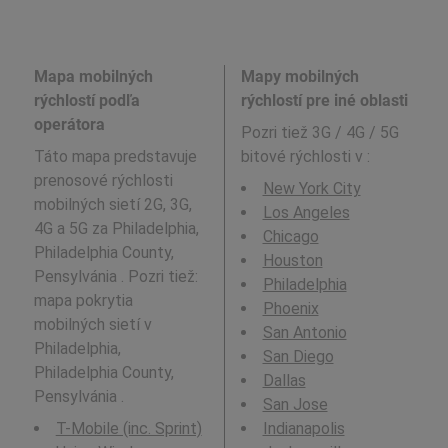
Mapa mobilných
Mapy mobilných
rýchlostí podľa
rýchlostí pre iné oblasti
operátora
Pozri tiež 3G / 4G / 5G
Táto mapa predstavuje
bitové rýchlosti v
:
prenosové rýchlosti
New York City
mobilných sietí 2G, 3G,
Los Angeles
4G a 5G za Philadelphia,
Chicago
Philadelphia County,
Houston
Pensylvánia . Pozri tiež:
Philadelphia
mapa pokrytia
Phoenix
mobilných sietí v
San Antonio
Philadelphia,
San Diego
Philadelphia County,
Dallas
Pensylvánia .
San Jose
T-Mobile (inc. Sprint)
Indianapolis