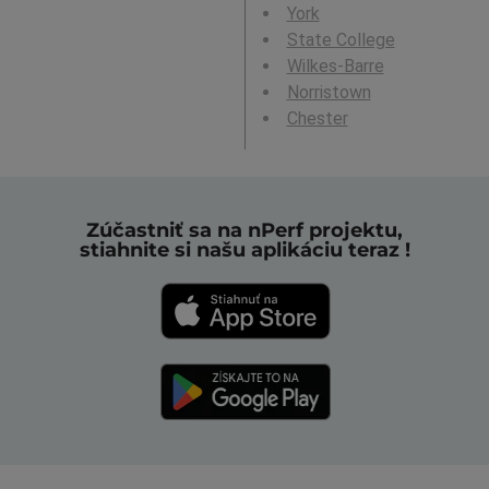
York
State College
Wilkes-Barre
Norristown
Chester
Zúčastniť sa na nPerf projektu,
stiahnite si našu aplikáciu teraz !