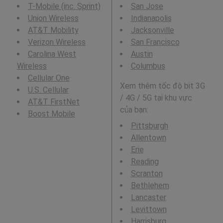
T-Mobile (inc. Sprint)
San Jose
Union Wireless
Indianapolis
AT&T Mobility
Jacksonville
Verizon Wireless
San Francisco
Carolina West
Austin
Wireless
Columbus
Cellular One
Xem thêm tốc độ bit 3G
U.S. Cellular
/ 4G / 5G tại khu vực
AT&T FirstNet
của bạn:
Boost Mobile
Pittsburgh
Allentown
Erie
Reading
Scranton
Bethlehem
Lancaster
Levittown
Harrisburg