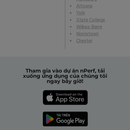
Altoona
York
State College
Wilkes-Barre
Norristown
Chester
Tham gia vào dự án nPerf, tải
xuống ứng dụng của chúng tôi
ngay bây giờ!