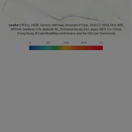
Leaflet
|
© Esri, HERE, Garmin, Intermap, increment P Corp., GEBCO, USGS, FAO, NPS,
NRCAN, GeoBase, IGN, Kadaster NL, Ordnance Survey, Esri Japan, METI, Esri China
(Hong Kong), © OpenStreetMap contributors, and the GIS User Community