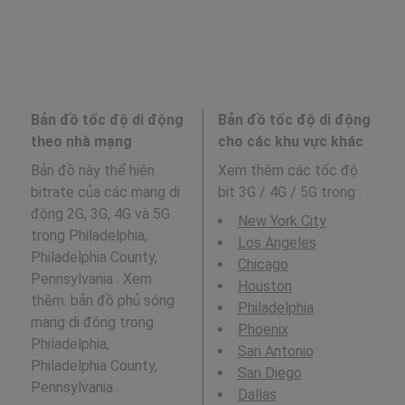
Bản đồ tốc độ di động
Bản đồ tốc độ di động
theo nhà mạng
cho các khu vực khác
Bản đồ này thể hiện
Xem thêm các tốc độ
bitrate của các mạng di
bit 3G / 4G / 5G trong
:
động 2G, 3G, 4G và 5G
New York City
trong Philadelphia,
Los Angeles
Philadelphia County,
Chicago
Pennsylvania . Xem
Houston
thêm: bản đồ phủ sóng
Philadelphia
mạng di động trong
Phoenix
Philadelphia,
San Antonio
Philadelphia County,
San Diego
Pennsylvania .
Dallas