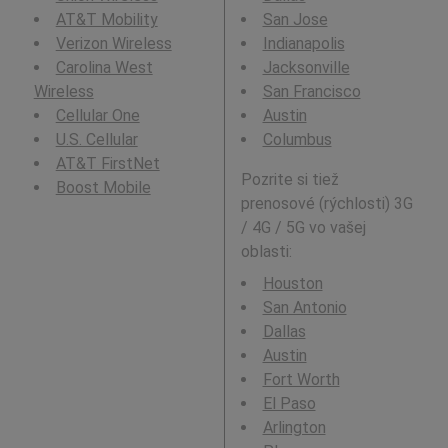
AT&T Mobility
San Jose
Verizon Wireless
Indianapolis
Carolina West
Jacksonville
Wireless
San Francisco
Cellular One
Austin
U.S. Cellular
Columbus
AT&T FirstNet
Pozrite si tiež
Boost Mobile
prenosové (rýchlosti) 3G
/ 4G / 5G vo vašej
oblasti:
Houston
San Antonio
Dallas
Austin
Fort Worth
El Paso
Arlington