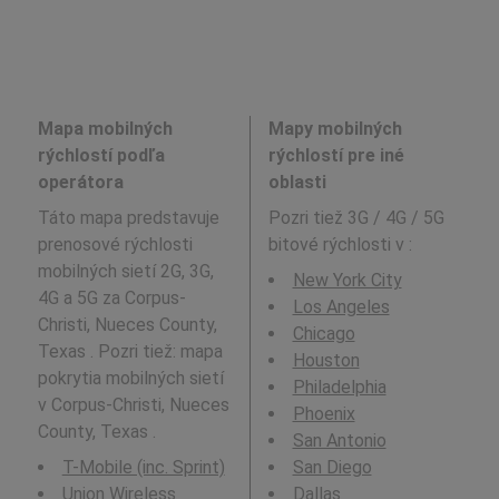
Mapa mobilných
Mapy mobilných
rýchlostí podľa
rýchlostí pre iné
operátora
oblasti
Táto mapa predstavuje
Pozri tiež 3G / 4G / 5G
prenosové rýchlosti
bitové rýchlosti v
:
mobilných sietí 2G, 3G,
New York City
4G a 5G za Corpus-
Los Angeles
Christi, Nueces County,
Chicago
Texas . Pozri tiež: mapa
Houston
pokrytia mobilných sietí
Philadelphia
v Corpus-Christi, Nueces
Phoenix
County, Texas .
San Antonio
T-Mobile (inc. Sprint)
San Diego
Union Wireless
Dallas