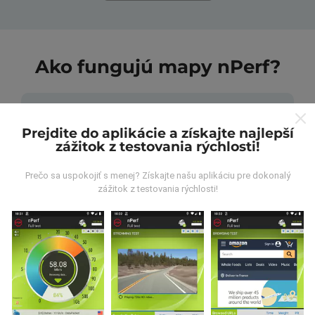
Ako fungujú mapy nPerf?
Prejdite do aplikácie a získajte najlepší
zážitok z testovania rýchlosti!
Odkiaľ pochádzajú údaje?
Prečo sa uspokojiť s menej? Získajte našu aplikáciu pre dokonalý
zážitok z testovania rýchlosti!
Údaje sa zbierajú z testov vykonaných používateľmi
aplikácie nPerf. Sú to testy vykonávané v reálnych
podmienkach priamo v teréne. Ak sa chcete tiež
zapojiť, stačí si do smartfónu stiahnuť aplikáciu nPerf.
Čím viac údajov bude, tým budú mapy
komplexnejšie!