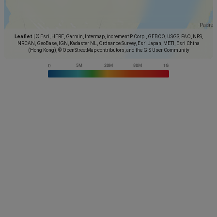
Leaflet
|
© Esri, HERE, Garmin, Intermap, increment P Corp., GEBCO, USGS, FAO, NPS,
NRCAN, GeoBase, IGN, Kadaster NL, Ordnance Survey, Esri Japan, METI, Esri China
(Hong Kong), © OpenStreetMap contributors, and the GIS User Community