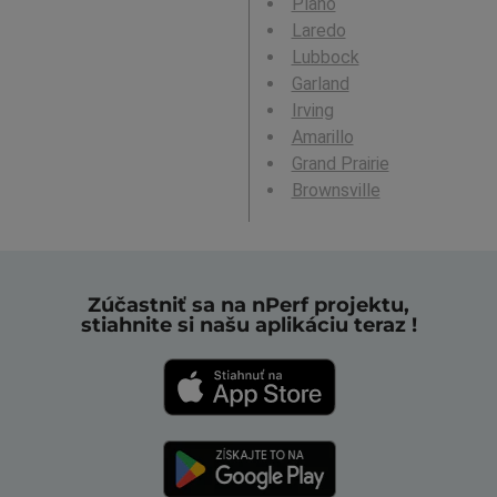
Plano
Laredo
Lubbock
Garland
Irving
Amarillo
Grand Prairie
Brownsville
Zúčastniť sa na nPerf projektu,
stiahnite si našu aplikáciu teraz !