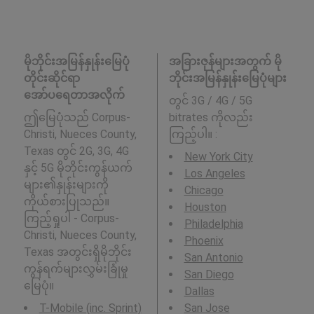
မိုဘိုင်းအမြန်နှုန်းမြေပုံ
အခြားဇုန်များအတွက် မို
တိုင်းဆိုင်ရာ
ဘိုင်းအမြန်နှုန်းမြေပုံများ
အော်ပရေတာအလိုက်
တွင် 3G / 4G / 5G
ဤမြေပုံသည် Corpus-
bitrates ကိုလည်း
Christi, Nueces County,
ကြည့်ပါ။ :
Texas တွင် 2G, 3G, 4G
New York City
နှင့် 5G မိုဘိုင်းကွန်ယက်
Los Angeles
များ၏နှုန်းများကို
Chicago
ကိုယ်စားပြုသည်။
Houston
ကြည့်ရှုပါ - Corpus-
Philadelphia
Christi, Nueces County,
Phoenix
Texas အတွင်းရှိမိုဘိုင်း
San Antonio
ကွန်ရက်များလွှမ်းခြုံမှု
San Diego
မြေပုံ။
Dallas
T-Mobile (inc. Sprint)
San Jose