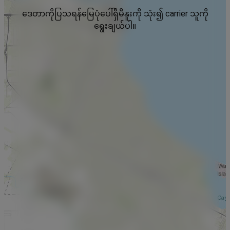
ဒေတာကိုပြသရန်မြေပုံပေါ်ရှိမီနူးကို သုံး၍ carrier သူကို
ရွေးချယ်ပါ။