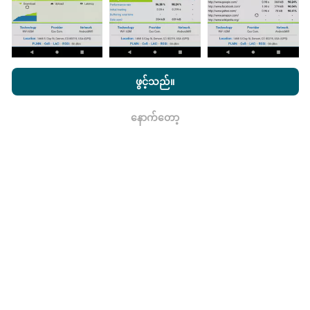
မွမ်းမံမှုများကိုဘယ်လိုလုပ်ထားသလဲ။
nPerf.com ကိုကြည့်ခြင်းအားဖြင့်ကျွန်ုပ်တို့၏
သီးသန့် နှင့် Cookies
အသုံးပြုမှုမူဝါဒ နှင့်ကျွန်ုပ်တို့၏ nPerf စမ်းသပ်မှု
us
သုံးစွဲသူလိုင်စင်
ဖွင့်သည်။
ကွန်ယက်လွှမ်းခြုံမြေပုံသည်နာရီတိုင်း bot မှ
သဘောတူညီချက်
။
အလိုအလျောက် update လုပ်သည်။ အမြန်မြေပုံများကို
၁၅
နောက်တော့
မိနစ်တိုင်းတွင် update လုပ်သည်။
ဒေတာကိုနှစ်နှစ်ပြသ
ရလား
နေသည်။ ၂ နှစ်အကြာတွင်သက်တမ်းအရင့်ဆုံး
အချက်အလက်များကိုမြေပုံများမှတစ်လတစ်ကြိမ်
ဖယ်ရှားသည်။
ဘယ်လောက်ယုံကြည်စိတ်ချရပြီးတိကျသလဲ။
စမ်းသပ်မှုများကိုအသုံးပြုသူများ၏ထုတ်ကုန်များပေါ်တွင်