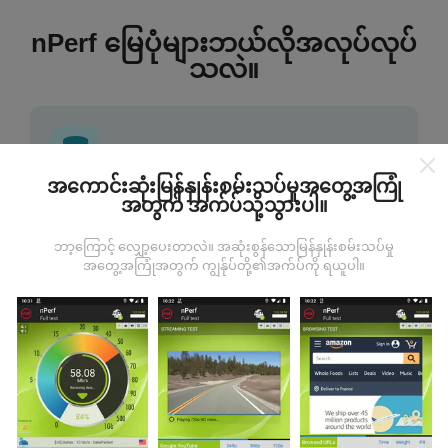
nPerf မြေပုံများဘယ်လိုအလုပ်လုပ်
သလဲ။
အကောင်းဆုံးမြန်နှုန်းစမ်းသပ်မှုအတွေ့အကြုံ
အတွက် အက်ပ်သို့သွားပါ။
ဒေတာကဘယ်ကနေလာတာလဲ
ဘာ့ကြောင့် လျှော့ပေးတာလဲ။ အဆုံးစွန်သောမြန်နှုန်းစမ်းသပ်မှု
ဒေတာများကို nPerf အက်ပလီကေးရှင်းအသုံးပြုသူများမှ
အတွေ့အကြုံအတွက် ကျွန်ုပ်တို့၏အက်ပ်ကို ရယူပါ။
ပြုလုပ်သောစမ်းသပ်မှုများမှရယူသည်။ ဤရွေ့ကားစစ်
မှန်သောအခြေအနေများ, စစ်မှန်သောအခြေအနေများတွင်
ကောက်ယူစမ်းသပ်မှုဖြစ်ကြသည်။ သင်လည်းပါ ၀ င်လိုပါက
nPerf အက်ပ်ကိုသင်၏စမတ်ဖုန်းထဲသို့ဒေါင်းလုပ်ဆွဲရန်ဖြစ်
သည်။
ဒေတာများများလေမြေပုံများပြည့်စုံလေလေ
ဖြစ်သည်။