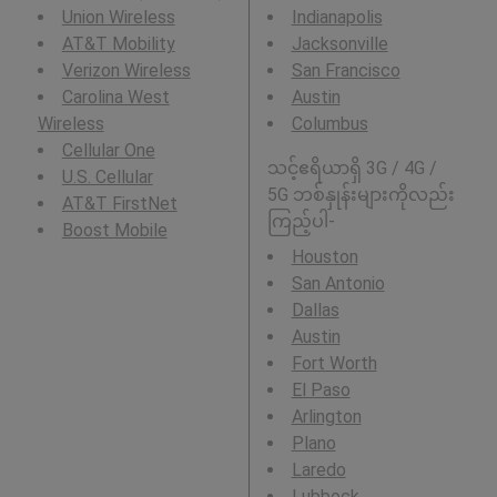
Union Wireless
Indianapolis
AT&T Mobility
Jacksonville
Verizon Wireless
San Francisco
Carolina West
Austin
Wireless
Columbus
Cellular One
သင့်ဧရိယာရှိ 3G / 4G /
U.S. Cellular
5G ဘစ်နှုန်းများကိုလည်း
AT&T FirstNet
ကြည့်ပါ-
Boost Mobile
Houston
San Antonio
Dallas
Austin
Fort Worth
El Paso
Arlington
Plano
Laredo
Lubbock