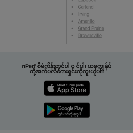
Garland
Irving
Amarillo
Grand Prairie
Brownsville
nPerf စီမံကိန်းတွင်ပါ ၀ င်ပါ၊ ယခုကျွန်ုပ်
တို့အက်ပလီကေးရှင်းကိုကူးယူပါ။