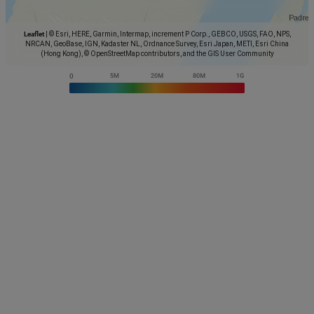
Leaflet
|
© Esri, HERE, Garmin, Intermap, increment P Corp., GEBCO, USGS, FAO, NPS,
NRCAN, GeoBase, IGN, Kadaster NL, Ordnance Survey, Esri Japan, METI, Esri China
(Hong Kong), © OpenStreetMap contributors, and the GIS User Community