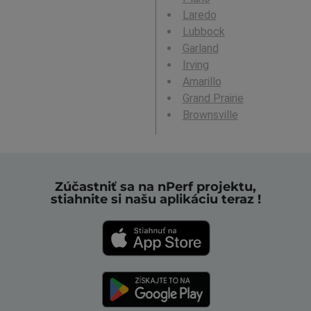
Laredo
Lubbock
Garland
Irving
Amarillo
Grand Prairie
Brownsville
Zúčastniť sa na nPerf projektu,
stiahnite si našu aplikáciu teraz !