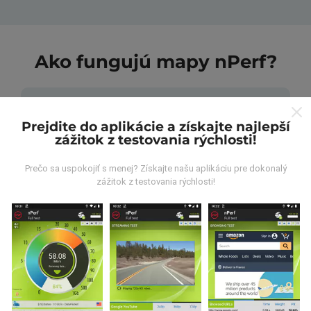
Ako fungujú mapy nPerf?
Prejdite do aplikácie a získajte najlepší
zážitok z testovania rýchlosti!
Odkiaľ pochádzajú údaje?
Prečo sa uspokojiť s menej? Získajte našu aplikáciu pre dokonalý
zážitok z testovania rýchlosti!
Údaje sa zbierajú z testov vykonaných používateľmi
aplikácie nPerf. Sú to testy vykonávané v reálnych
podmienkach priamo v teréne. Ak sa chcete tiež
zapojiť, stačí si do smartfónu stiahnuť aplikáciu nPerf.
Čím viac údajov bude, tým budú mapy
komplexnejšie!