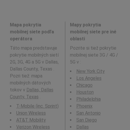
Mapa pokrytia
Mapy pokrytia
mobilnej siete podľa
mobilnej siete pre iné
operátora
oblasti
Táto mapa predstavuje
Pozrite si tiež pokrytie
pokrytie mobilných sietí
mobilnej siete 3G / 4G /
2G, 3G, 4G a 5G v Dallas,
5G v
:
Dallas County, Texas .
New York City
Pozri tiež: mapa
Los Angeles
mobilných dátových
Chicago
tokov v
Dallas, Dallas
Houston
County, Texas
.
Philadelphia
T-Mobile (inc. Sprint)
Phoenix
Union Wireless
San Antonio
AT&T Mobility
San Diego
Verizon Wireless
Dallas