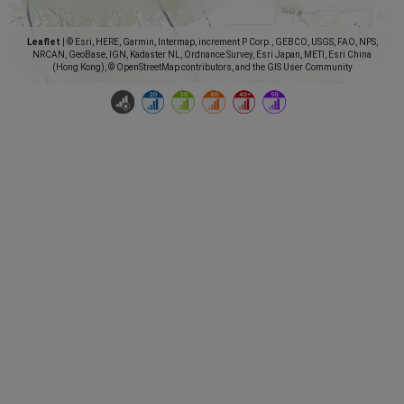
Leaflet
|
© Esri, HERE, Garmin, Intermap, increment P Corp., GEBCO, USGS, FAO, NPS,
NRCAN, GeoBase, IGN, Kadaster NL, Ordnance Survey, Esri Japan, METI, Esri China
(Hong Kong), © OpenStreetMap contributors, and the GIS User Community