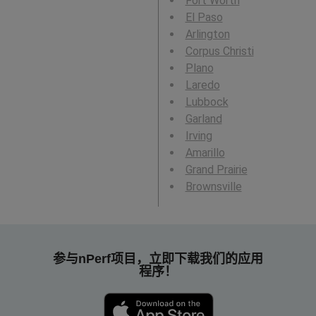
Fort Worth
El Paso
Arlington
Corpus Christi
Plano
Laredo
Lubbock
Garland
Irving
Amarillo
Grand Prairie
Brownsville
参与nPerf项目，立即下载我们的应用
程序！