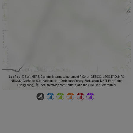
Leaflet
|
© Esri, HERE, Garmin, Intermap, increment P Corp., GEBCO, USGS, FAO, NPS,
NRCAN, GeoBase, IGN, Kadaster NL, Ordnance Survey, Esri Japan, METI, Esri China
(Hong Kong), © OpenStreetMap contributors, and the GIS User Community