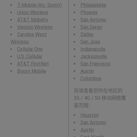
T-Mobile (inc. Sprint)
Philadelphia
Union Wireless
Phoenix
AT&T Mobility
San Antonio
Verizon Wireless
San Diego
Carolina West
Dallas
Wireless
San Jose
Cellular One
Indianapolis
U.S. Cellular
Jacksonville
AT&T FirstNet
San Francisco
Boost Mobile
Austin
Columbus
另请查看您所在地区的
3G / 4G / 5G 移动网络覆
盖范围：
Houston
San Antonio
Austin