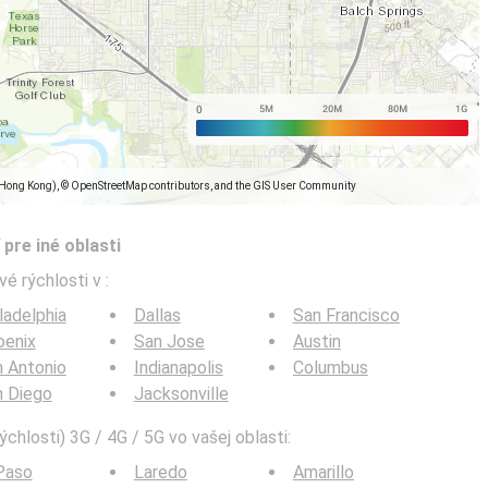
(Hong Kong), © OpenStreetMap contributors, and the GIS User Community
pre iné oblasti
ové rýchlosti v
:
ladelphia
Dallas
San Francisco
oenix
San Jose
Austin
 Antonio
Indianapolis
Columbus
n Diego
Jacksonville
ýchlosti) 3G / 4G / 5G vo vašej oblasti:
Paso
Laredo
Amarillo