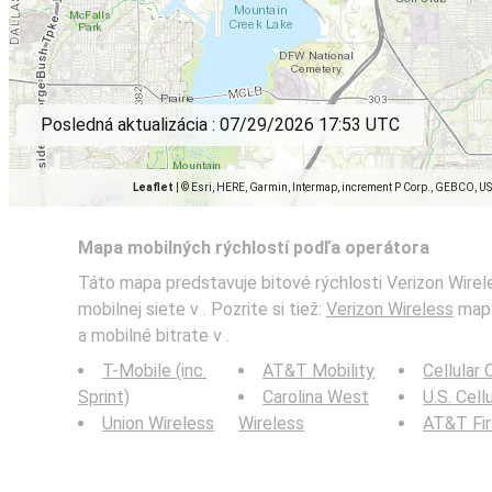
Posledná aktualizácia :
07/29/2026 17:53 UTC
Leaflet
|
© Esri, HERE, Garmin, Intermap, increment P Corp., GEBCO, U
Mapa mobilných rýchlostí podľa operátora
Táto mapa predstavuje bitové rýchlosti Verizon Wirel
mobilnej siete v . Pozrite si tiež:
Verizon Wireless
mapa
a mobilné bitrate v .
T-Mobile (inc.
AT&T Mobility
Cellular
Sprint)
Carolina West
U.S. Cell
Union Wireless
Wireless
AT&T Fi