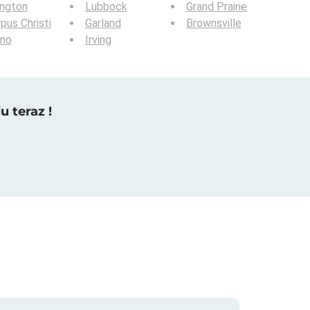
ington
Lubbock
Grand Prairie
pus Christi
Garland
Brownsville
ano
Irving
u teraz !