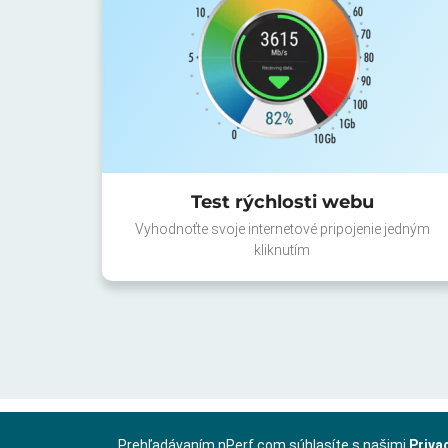
Test rýchlosti webu
Vyhodnoťte svoje internetové pripojenie jedným
kliknutím
Prehľadávaním nPerf.com súhlasíte s našimi
Priva