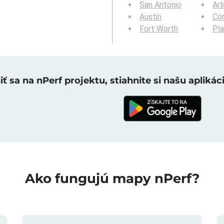
San Antonio
Arl
Austin
Cor
Fort Worth
Pl
ť sa na nPerf projektu, stiahnite si našu aplikáci
Ako fungujú mapy nPerf?