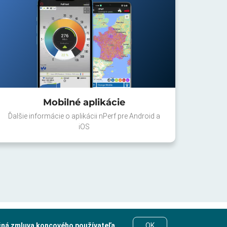
Mobilné aplikácie
Ďalšie informácie o aplikácii nPerf pre Android a
iOS
čná zmluva koncového používateľa
.
OK