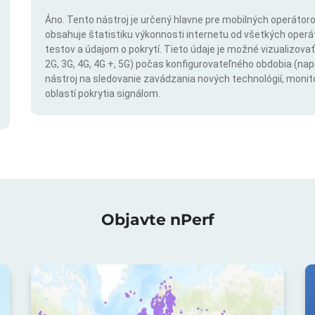
Áno. Tento nástroj je určený hlavne pre mobilných operátorov
obsahuje štatistiku výkonnosti internetu od všetkých operáto
testov a údajom o pokrytí. Tieto údaje je možné vizualizovať 
2G, 3G, 4G, 4G +, 5G) počas konfigurovateľného obdobia (napr
nástroj na sledovanie zavádzania nových technológií, monit
oblastí pokrytia signálom.
Objavte nPerf