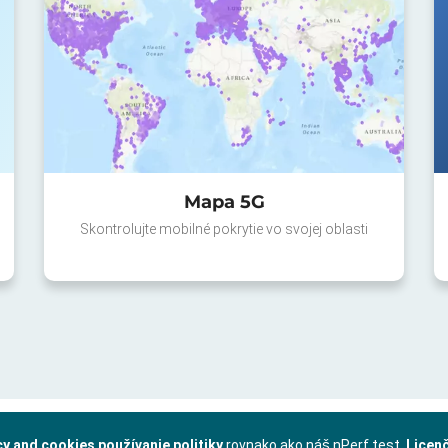
Mapa 5G
Skontrolujte mobilné pokrytie vo svojej oblasti
cy and cookies používanie politiky
rovnako ako náš nPerf test.
Licen