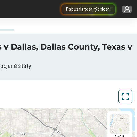
Пspustiť test rýchlosti
 v Dallas, Dallas County, Texas v
Spojené štáty
ArcGIS