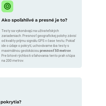
Ako spoľahlivé a presné je to?
Testy sa vykonávajú na užívateľských
zariadeniach. Presnosť geografickej polohy závisí
od kvality príjmu signálu GPS v čase testu. Pokiaľ
ide o údaje o pokrytí, uchovávame iba testy s
maximálnou geolokáciou
presnosť 50 metrov
.
Pre bitové rýchlosti sťahovania tento prah stúpa
na 200 metrov.
 pokrytia?