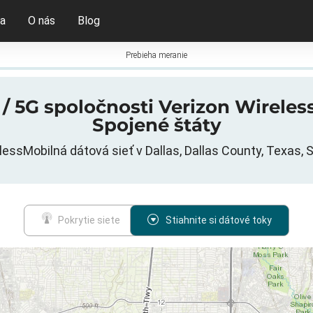
ia
O nás
Blog
Prebieha meranie
/ 5G spoločnosti Verizon Wireless
Spojené štáty
lessMobilná dátová sieť v Dallas, Dallas County, Texas, 
Pokrytie siete
Stiahnite si dátové toky