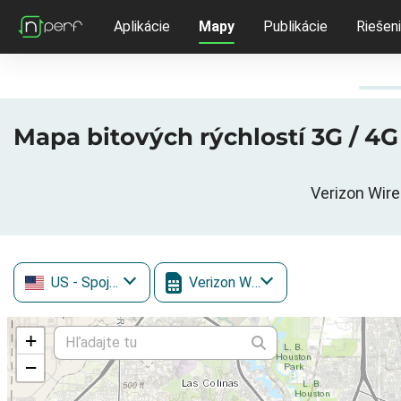
Aplikácie
Mapy
Publikácie
Riešen
Mapa bitových rýchlostí 3G / 4G 
Verizon Wire
US
- Spojené štáty
Verizon Wireless
+
−