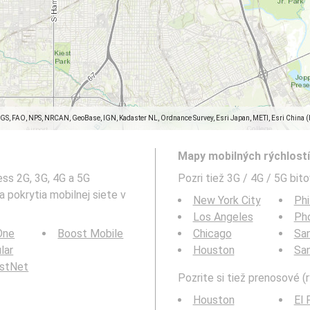
SGS, FAO, NPS, NRCAN, GeoBase, IGN, Kadaster NL, Ordnance Survey, Esri Japan, METI, Esri China 
Mapy mobilných rýchlostí 
ess 2G, 3G, 4G a 5G
Pozri tiež 3G / 4G / 5G bit
 pokrytia mobilnej siete v
New York City
Phi
Los Angeles
Ph
 One
Boost Mobile
Chicago
San
ular
Houston
Sa
rstNet
Pozrite si tiež prenosové (r
Houston
El 