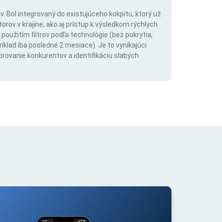
. Bol integrovaný do existujúceho kokpitu, ktorý už
rov v krajine, ako aj prístup k výsledkom rýchlych
použitím filtrov podľa technológie (bez pokrytia,
íklad iba posledné 2 mesiace). Je to vynikajúci
orovanie konkurentov a identifikáciu slabých