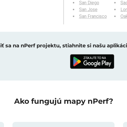
San Diego
Sa
San Jose
Lo
San Francisco
Oa
ť sa na nPerf projektu, stiahnite si našu aplikáci
Ako fungujú mapy nPerf?