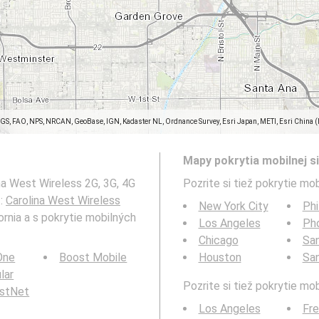
SGS, FAO, NPS, NRCAN, GeoBase, IGN, Kadaster NL, Ordnance Survey, Esri Japan, METI, Esri China 
Mapy pokrytia mobilnej si
na West Wireless 2G, 3G, 4G
Pozrite si tiež pokrytie mob
ž:
Carolina West Wireless
New York City
Phi
rnia a s pokrytie mobilných
Los Angeles
Ph
Chicago
San
 One
Boost Mobile
Houston
Sa
ular
Pozrite si tiež pokrytie mo
rstNet
Los Angeles
Fr