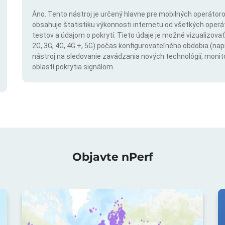
Áno. Tento nástroj je určený hlavne pre mobilných operátorov
obsahuje štatistiku výkonnosti internetu od všetkých operáto
testov a údajom o pokrytí. Tieto údaje je možné vizualizovať 
2G, 3G, 4G, 4G +, 5G) počas konfigurovateľného obdobia (napr
nástroj na sledovanie zavádzania nových technológií, monit
oblastí pokrytia signálom.
Objavte nPerf