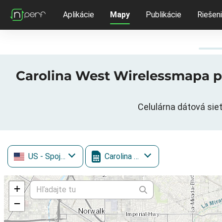
Aplikácie
Mapy
Publikácie
Riešen
Carolina West Wirelessmapa po
Celulárna dátová sie
US
- Spojené štáty
Carolina West Wireless
+
−