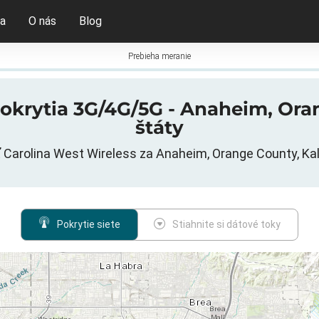
ia
O nás
Blog
Prebieha meranie
krytia 3G/4G/5G - Anaheim, Oran
štáty
ť Carolina West Wireless za Anaheim, Orange County, Kali
Pokrytie siete
Stiahnite si dátové toky