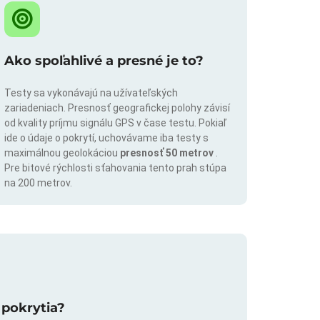
Ako spoľahlivé a presné je to?
Testy sa vykonávajú na užívateľských
zariadeniach. Presnosť geografickej polohy závisí
od kvality príjmu signálu GPS v čase testu. Pokiaľ
ide o údaje o pokrytí, uchovávame iba testy s
maximálnou geolokáciou
presnosť 50 metrov
.
Pre bitové rýchlosti sťahovania tento prah stúpa
na 200 metrov.
 pokrytia?