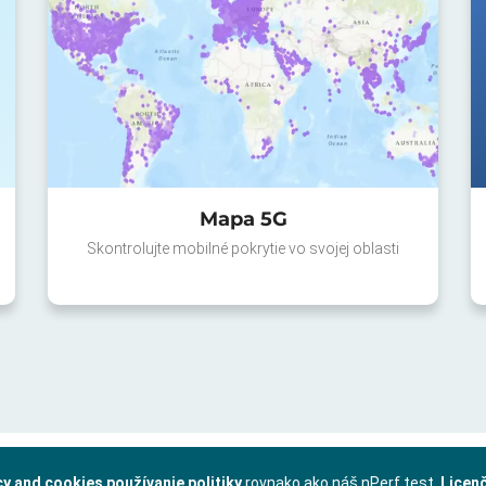
Mapa 5G
Skontrolujte mobilné pokrytie vo svojej oblasti
cy and cookies používanie politiky
rovnako ako náš nPerf test.
Licen