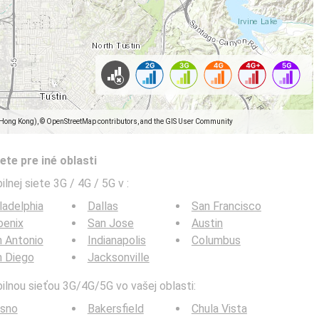
(Hong Kong), © OpenStreetMap contributors, and the GIS User Community
ete pre iné oblasti
ilnej siete 3G / 4G / 5G v
:
ladelphia
Dallas
San Francisco
oenix
San Jose
Austin
 Antonio
Indianapolis
Columbus
n Diego
Jacksonville
bilnou sieťou 3G/4G/5G vo vašej oblasti:
esno
Bakersfield
Chula Vista