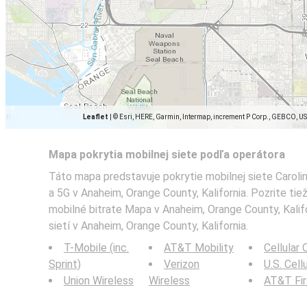
Leaflet
|
© Esri, HERE, Garmin, Intermap, increment P Corp., GEBCO, U
Mapa pokrytia mobilnej siete podľa operátora
Táto mapa predstavuje pokrytie mobilnej siete Caroli
a 5G v Anaheim, Orange County, Kalifornia. Pozrite tie
mobilné bitrate Mapa v Anaheim, Orange County, Kalifo
sietí v Anaheim, Orange County, Kalifornia.
T-Mobile (inc.
AT&T Mobility
Cellular
Sprint)
Verizon
U.S. Cell
Union Wireless
Wireless
AT&T Fi