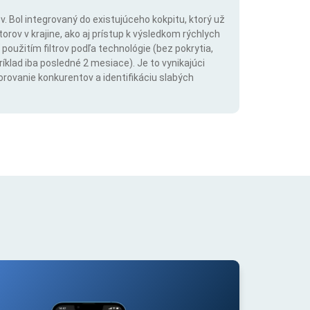
. Bol integrovaný do existujúceho kokpitu, ktorý už
rov v krajine, ako aj prístup k výsledkom rýchlych
použitím filtrov podľa technológie (bez pokrytia,
íklad iba posledné 2 mesiace). Je to vynikajúci
orovanie konkurentov a identifikáciu slabých