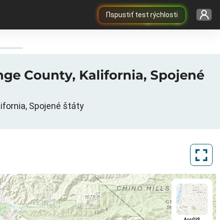
Пspustiť test rýchlosti
ge County, Kalifornia, Spojené
fornia, Spojené štáty
ArcGIS