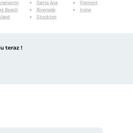
cramento
Santa Ana
Fremont
ng Beach
Riverside
Irvine
kland
Stockton
u teraz !