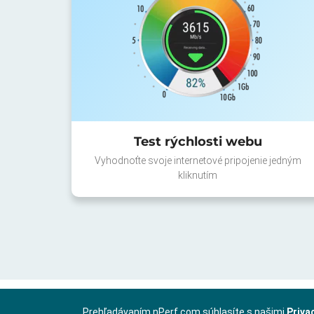
Test rýchlosti webu
Vyhodnoťte svoje internetové pripojenie jedným
kliknutím
Prehľadávaním nPerf.com súhlasíte s našimi
Priva