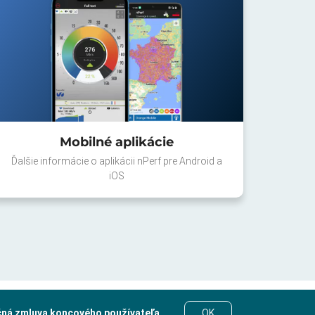
Mobilné aplikácie
Ďalšie informácie o aplikácii nPerf pre Android a
iOS
čná zmluva koncového používateľa
.
OK