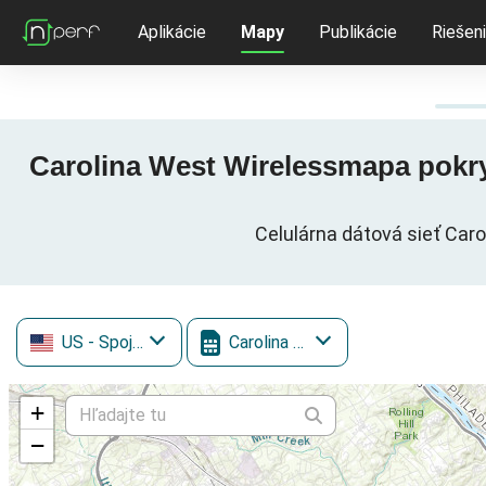
Aplikácie
Mapy
Publikácie
Riešen
Carolina West Wirelessmapa pokryt
Celulárna dátová sieť Caro
US
- Spojené štáty
Carolina West Wireless
+
−