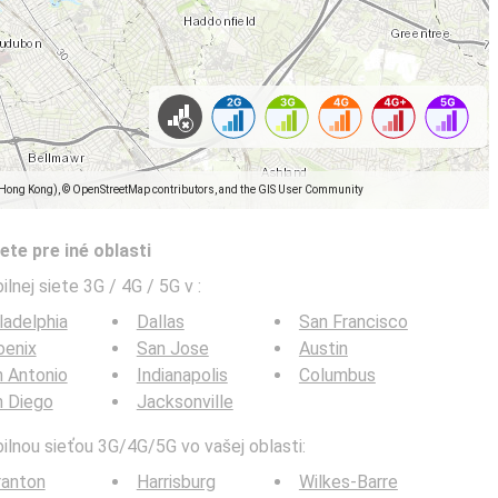
(Hong Kong), © OpenStreetMap contributors, and the GIS User Community
ete pre iné oblasti
ilnej siete 3G / 4G / 5G v
:
ladelphia
Dallas
San Francisco
oenix
San Jose
Austin
 Antonio
Indianapolis
Columbus
n Diego
Jacksonville
bilnou sieťou 3G/4G/5G vo vašej oblasti:
ranton
Harrisburg
Wilkes-Barre