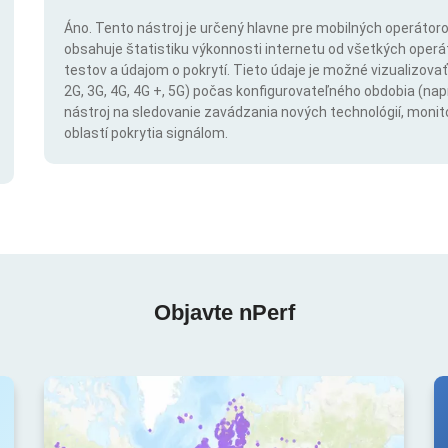
Áno. Tento nástroj je určený hlavne pre mobilných operátorov
obsahuje štatistiku výkonnosti internetu od všetkých operáto
testov a údajom o pokrytí. Tieto údaje je možné vizualizovať 
2G, 3G, 4G, 4G +, 5G) počas konfigurovateľného obdobia (napr
nástroj na sledovanie zavádzania nových technológií, monit
oblastí pokrytia signálom.
Objavte nPerf