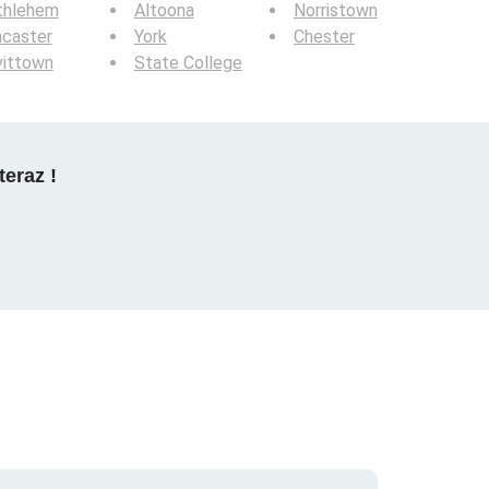
thlehem
Altoona
Norristown
ncaster
York
Chester
vittown
State College
teraz !