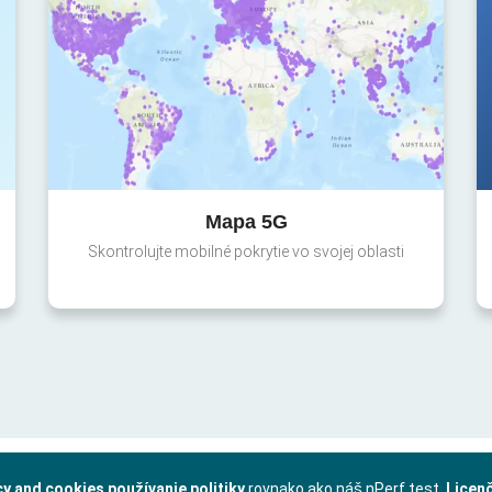
Mapa 5G
Skontrolujte mobilné pokrytie vo svojej oblasti
cy and cookies používanie politiky
rovnako ako náš nPerf test.
Licen