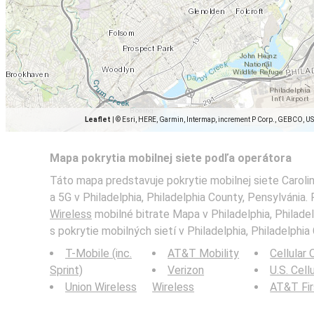
Leaflet
|
© Esri, HERE, Garmin, Intermap, increment P Corp., GEBCO, U
Mapa pokrytia mobilnej siete podľa operátora
Táto mapa predstavuje pokrytie mobilnej siete Caroli
a 5G v Philadelphia, Philadelphia County, Pensylvánia. 
Wireless
mobilné bitrate Mapa v Philadelphia, Philadel
s pokrytie mobilných sietí v Philadelphia, Philadelphia
T-Mobile (inc.
AT&T Mobility
Cellular
Sprint)
Verizon
U.S. Cell
Union Wireless
Wireless
AT&T Fi