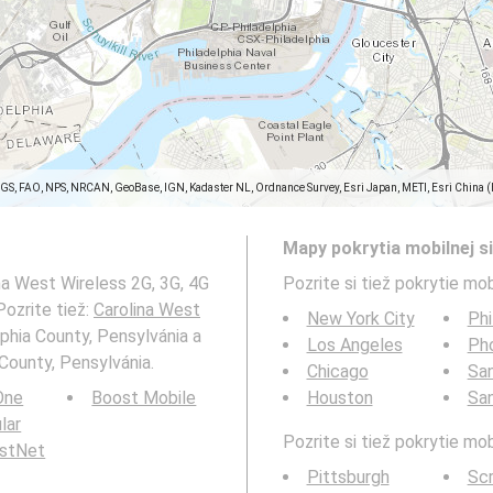
SGS, FAO, NPS, NRCAN, GeoBase, IGN, Kadaster NL, Ordnance Survey, Esri Japan, METI, Esri China 
Mapy pokrytia mobilnej si
na West Wireless 2G, 3G, 4G
Pozrite si tiež pokrytie mob
Pozrite tiež:
Carolina West
New York City
Phi
phia County, Pensylvánia a
Los Angeles
Ph
 County, Pensylvánia.
Chicago
San
 One
Boost Mobile
Houston
Sa
ular
Pozrite si tiež pokrytie mo
rstNet
Pittsburgh
Sc