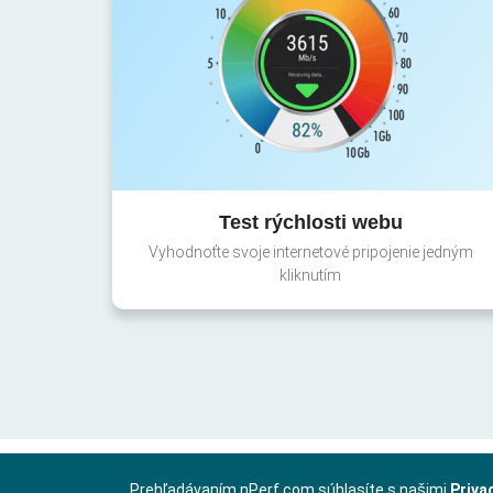
Test rýchlosti webu
Vyhodnoťte svoje internetové pripojenie jedným
kliknutím
Prehľadávaním nPerf.com súhlasíte s našimi
Priva