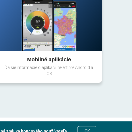
Mobilné aplikácie
Ďalšie informácie o aplikácii nPerf pre Android a
iOS
čná zmluva koncového používateľa
.
OK