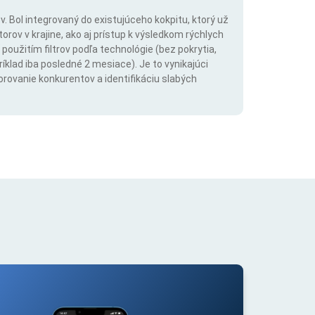
. Bol integrovaný do existujúceho kokpitu, ktorý už
rov v krajine, ako aj prístup k výsledkom rýchlych
použitím filtrov podľa technológie (bez pokrytia,
íklad iba posledné 2 mesiace). Je to vynikajúci
orovanie konkurentov a identifikáciu slabých