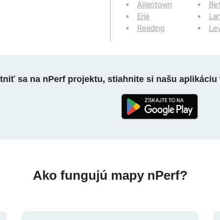
Allentown
Be
Erie
La
Reading
Le
niť sa na nPerf projektu, stiahnite si našu aplikáciu 
Ako fungujú mapy nPerf?