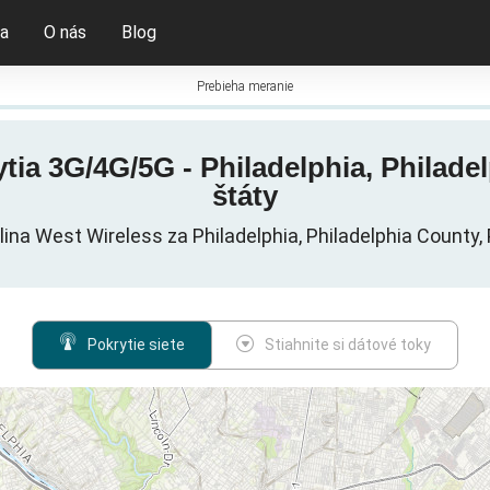
ia
O nás
Blog
Prebieha meranie
ia 3G/4G/5G - Philadelphia, Philade
štáty
lina West Wireless za Philadelphia, Philadelphia County,
Pokrytie siete
Stiahnite si dátové toky