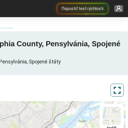
Пspustiť test rýchlosti
lphia County, Pensylvánia, Spojené
 Pensylvánia, Spojené štáty
ArcGIS