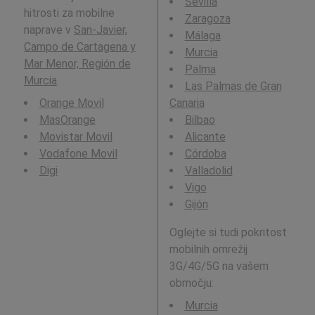
Sevilla
hitrosti za mobilne
Zaragoza
naprave v
San-Javier,
Málaga
Campo de Cartagena y
Murcia
Mar Menor, Región de
Palma
Murcia
.
Las Palmas de Gran
Orange Movil
Canaria
MasOrange
Bilbao
Movistar Movil
Alicante
Vodafone Movil
Córdoba
Digi
Valladolid
Vigo
Gijón
Oglejte si tudi pokritost
mobilnih omrežij
3G/4G/5G na vašem
območju:
Murcia