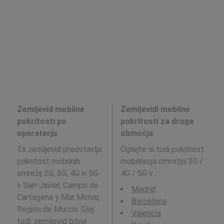
Zemljevid mobilne
Zemljevidi mobilne
pokritosti po
pokritosti za druga
operaterju
območja
Ta zemljevid predstavlja
Oglejte si tudi pokritost
pokritost mobilnih
mobilnega omrežja 3G /
omrežij 2G, 3G, 4G in 5G
4G / 5G v
:
v San-Javier, Campo de
Madrid
Cartagena y Mar Menor,
Barcelona
Región de Murcia. Glej
Valencia
tudi: zemljevid bitne