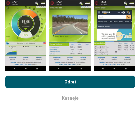
Od kod prihajajo podatki?
Podatki se zbirajo iz testov, ki jih izvajajo uporabniki
aplikacije nPerf. To so testi, ki se izvajajo v realnih
razmerah, neposredno na terenu. Če se želite tudi vi
vključiti, morate na svoj pametni telefon naložiti
aplikacijo nPerf.
Več podatkov bo, zemljevidi bodo
bolj obsežni!
Vsi rezultati preskusov so prikazani na
zemljevidih. Pred izračunom uspešnosti za objave se
uporabljajo pravila filtriranja.
Z brskanjem po portalu nPerf.com se soglašate z našim
Pravilnikom o zasebnosti in piškotkih
kot tudi z našo nPerf test
Odpri
Licenčno pogodbo za končnega uporabnika
.
Kasneje
v redu
Kako so posodobitve narejene?
Zemljevidi pokritosti omrežja samodejno posodablja
bot vsako uro. Zemljevidi hitrosti se
posodabljajo
vsakih 15 minut
. Podatki so prikazani dve leti. Po dveh