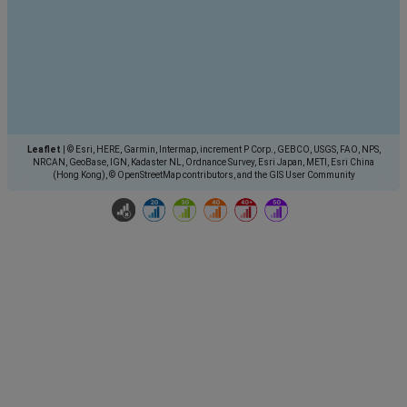
Leaflet
|
© Esri, HERE, Garmin, Intermap, increment P Corp., GEBCO, USGS, FAO, NPS,
NRCAN, GeoBase, IGN, Kadaster NL, Ordnance Survey, Esri Japan, METI, Esri China
(Hong Kong), © OpenStreetMap contributors, and the GIS User Community