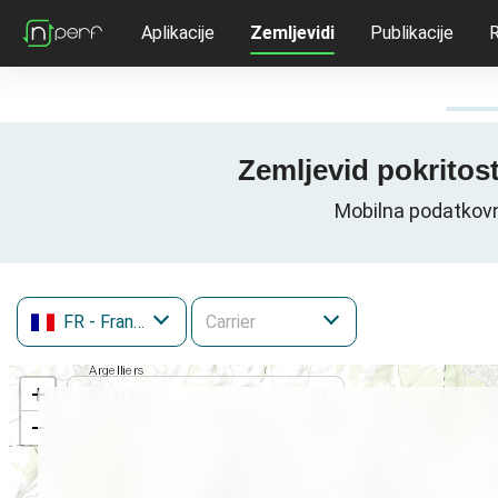
Aplikacije
Zemljevidi
Publikacije
R
Zemljevid pokritost
Mobilna podatkovna
FR
- Francija
+
−