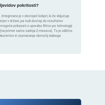
ljevidov pokritosti?
ntegrirano je v obstoječ kokpit, ki že vključuje
rjev v državi, pa tudi dostop do rezultatov
 mogoče prikazati z uporabo filtrov po tehnologiji
ju (na primer samo zadnja 2 meseca). To je odlično
onkurentov in zaznavanje območij slabega