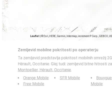
Leaflet
|
© Esri, HERE, Garmin, Intermap, increment P Corp., GEBCO, U
Zemljevid mobilne pokritosti po operaterju
Ta zemljevid predstavlja pokritost mobilnih omrežij 2G,
Hérault, Occitanie. Glej tudi: zemljevid bitne hitrosti 
Montpellier, Hérault, Occitanie
.
Orange Mobile
SFR Mobile
Bouygue
Free Mobile
Mobile