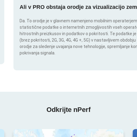
Ali v PRO obstaja orodje za vizualizacijo zem
Da. To orodje je v glavnem namenjeno mobilnim operaterjem. I
statistične podatke o internetnih zmogljivostih vseh operate
hitrostnih preizkusov in podatkov o pokritosti. Te podatke je
(brez pokritosti, 2G, 3G, 4G, 4G +, 5G) v nastavljivem obdob
orodje za sledenje uvajanja nove tehnologije, spremljanje k
pokrivanja signala.
Odkrijte nPerf