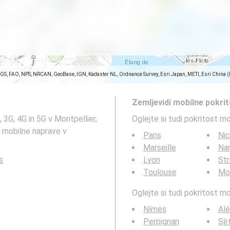
SGS, FAO, NPS, NRCAN, GeoBase, IGN, Kadaster NL, Ordnance Survey, Esri Japan, METI, Esri China 
Zemljevidi mobilne pokri
 3G, 4G in 5G v Montpellier,
Oglejte si tudi pokritost m
za mobilne naprave v
Paris
Ni
Marseille
Na
s
Lyon
St
Toulouse
Mon
Oglejte si tudi pokritost 
Nîmes
Alè
Perpignan
Sè