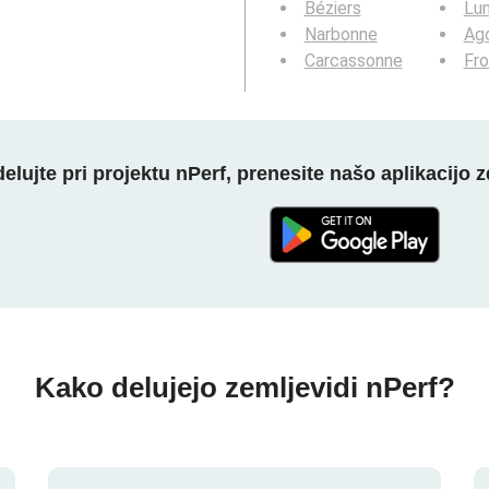
Béziers
Lun
Narbonne
Ag
Carcassonne
Fro
elujte pri projektu nPerf, prenesite našo aplikacijo z
Kako delujejo zemljevidi nPerf?