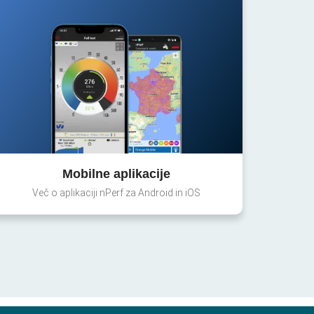
Mobilne aplikacije
Več o aplikaciji nPerf za Android in iOS