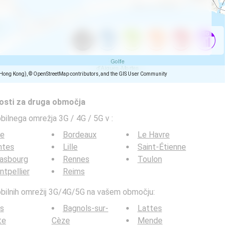
(Hong Kong), © OpenStreetMap contributors, and the GIS User Community
tosti za druga območja
obilnega omrežja 3G / 4G / 5G v
:
ce
Bordeaux
Le Havre
ntes
Lille
Saint-Étienne
rasbourg
Rennes
Toulon
tpellier
Reims
mobilnih omrežij 3G/4G/5G na vašem območju:
s
Bagnols-sur-
Lattes
te
Cèze
Mende