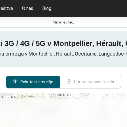
ešitve
O nas
Blog
Merjenje v teku
i 3G / 4G / 5G v Montpellier, Hérault, 
 omrežja v Montpellier, Hérault, Occitanie, Languedoc-R
Pokritost omrežja
Hitrost prenosa k sebi