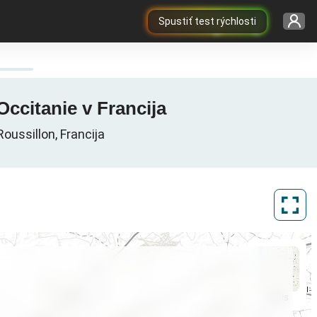
Spustiť test rýchlosti
Occitanie v Francija
oussillon, Francija
ArcGIS