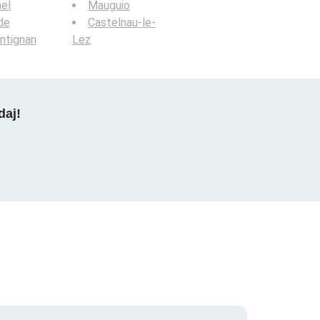
el
Mauguio
de
Castelnau-le-
ntignan
Lez
daj!