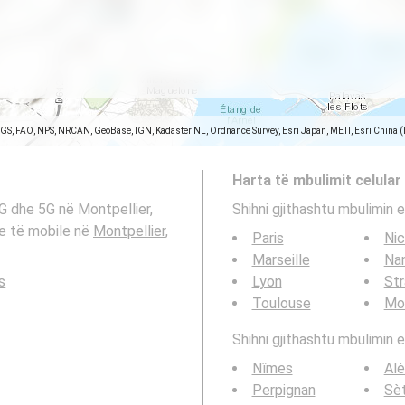
SGS, FAO, NPS, NRCAN, GeoBase, IGN, Kadaster NL, Ordnance Survey, Esri Japan, METI, Esri China 
Harta të mbulimit celular
4G dhe 5G në Montpellier,
Shihni gjithashtu mbulimin e
eve të mobile në
Montpellier,
Paris
Ni
Marseille
Na
s
Lyon
St
Toulouse
Mon
Shihni gjithashtu mbulimin e
Nîmes
Alè
Perpignan
Sè