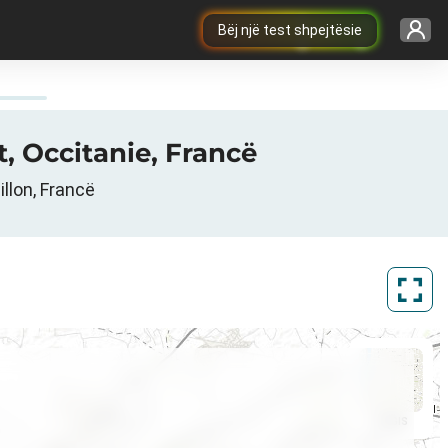
Bëj një test shpejtësie
t, Occitanie, Francë
illon, Francë
ArcGIS