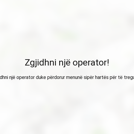
Zgjidhni një operator!
idhni një operator duke përdorur menunë sipër hartës për të treg