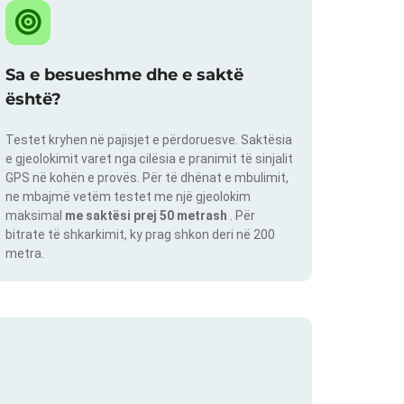
Sa e besueshme dhe e saktë
është?
Testet kryhen në pajisjet e përdoruesve. Saktësia
e gjeolokimit varet nga cilësia e pranimit të sinjalit
GPS në kohën e provës. Për të dhënat e mbulimit,
ne mbajmë vetëm testet me një gjeolokim
maksimal
me saktësi prej 50 metrash
. Për
bitrate të shkarkimit, ky prag shkon deri në 200
metra.