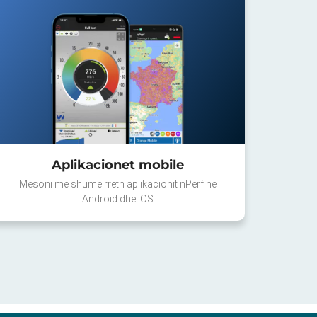
Aplikacionet mobile
Mësoni më shumë rreth aplikacionit nPerf në
Android dhe iOS