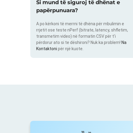
Si mund të siguroj të dhënat e
papërpunuara?
A po kërkoni të merrni të dhëna për mbulimin e
rrjetit ose teste nPerf (bitrate, latency, shfletim,
transmetim video) në formatin CSV për t'i
përdorur ato si te dëshironi? Nuk ka problem!
Na
Kontaktoni
për një kuote.