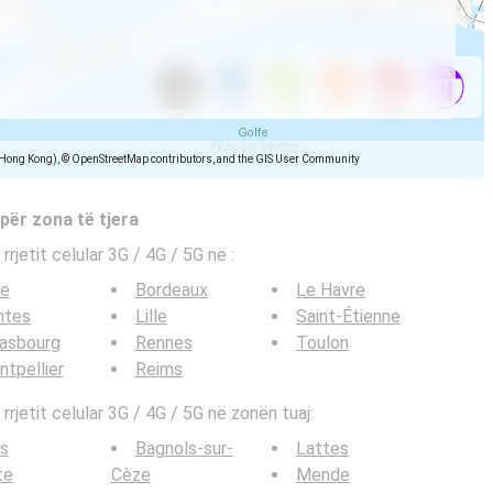
(Hong Kong), © OpenStreetMap contributors, and the GIS User Community
 për zona të tjera
 rrjetit celular 3G / 4G / 5G në
:
ce
Bordeaux
Le Havre
ntes
Lille
Saint-Étienne
rasbourg
Rennes
Toulon
tpellier
Reims
 rrjetit celular 3G / 4G / 5G në zonën tuaj:
s
Bagnols-sur-
Lattes
te
Cèze
Mende