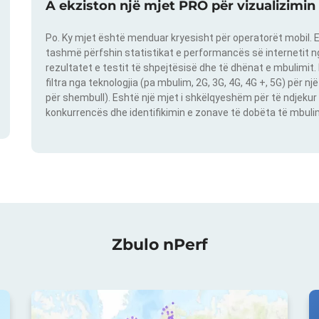
A ekziston një mjet PRO për vizualizimin
Po. Ky mjet është menduar kryesisht për operatorët mobil. E
tashmë përfshin statistikat e performancës së internetit nga
rezultatet e testit të shpejtësisë dhe të dhënat e mbulimit
filtra nga teknologjia (pa mbulim, 2G, 3G, 4G, 4G +, 5G) për 
për shembull). Eshtë një mjet i shkëlqyeshëm për të ndjekur 
konkurrencës dhe identifikimin e zonave të dobëta të mbulimit
Zbulo nPerf