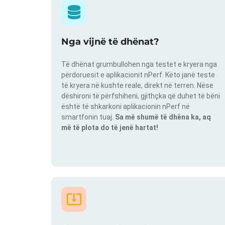
Nga vijnë të dhënat?
Të dhënat grumbullohen nga testet e kryera nga
përdoruesit e aplikacionit nPerf. Këto janë teste
të kryera në kushte reale, direkt në terren. Nëse
dëshironi të përfshiheni, gjithçka që duhet të bëni
është të shkarkoni aplikacionin nPerf në
smartfonin tuaj.
Sa më shumë të dhëna ka, aq
më të plota do të jenë hartat!