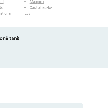
el
Mauguio
de
Castelnau-le-
ntignan
Lez
onë tani!