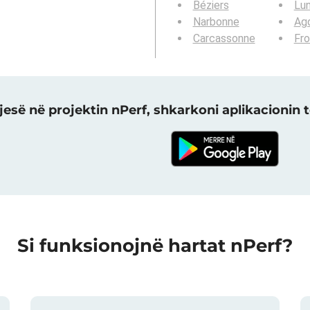
Béziers
Lun
Narbonne
Ag
Carcassonne
Fro
jesë në projektin nPerf, shkarkoni aplikacionin t
Si funksionojnë hartat nPerf?