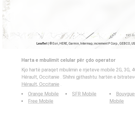
Leaflet
|
© Esri, HERE, Garmin, Intermap, increment P Corp., GEBCO, U
Harta e mbulimit celular për çdo operator
Kjo hartë paraqet mbulimin e rrjeteve mobile 2G, 3G, 
Hérault, Occitanie . Shihni gjithashtu: hartën e bitrat
Hérault, Occitanie
.
Orange Mobile
SFR Mobile
Bouygue
Free Mobile
Mobile