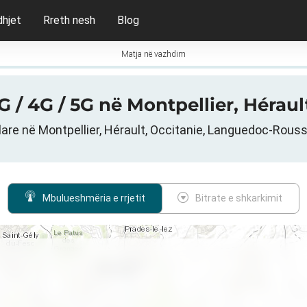
dhjet
Rreth nesh
Blog
Matja në vazhdim
 / 4G / 5G në Montpellier, Héraul
lare në Montpellier, Hérault, Occitanie, Languedoc-Rouss
Mbulueshmëria e rrjetit
Bitrate e shkarkimit