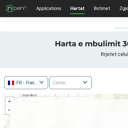
Applications
Hartat
Botimet
Zgji
Harta e mbulimit 3G
Rrjetet celu
FR
- France
+
−