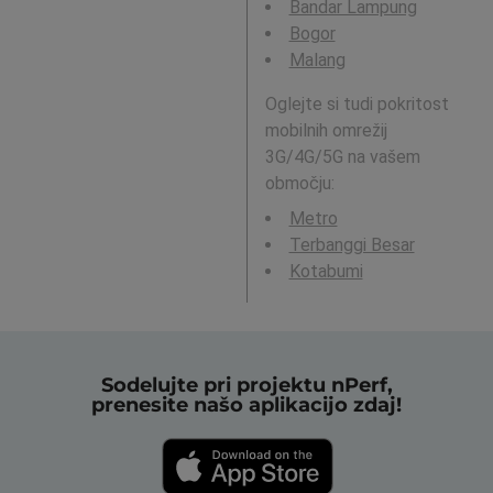
Bandar Lampung
Bogor
Malang
Oglejte si tudi pokritost
mobilnih omrežij
3G/4G/5G na vašem
območju:
Metro
Terbanggi Besar
Kotabumi
Sodelujte pri projektu nPerf,
prenesite našo aplikacijo zdaj!