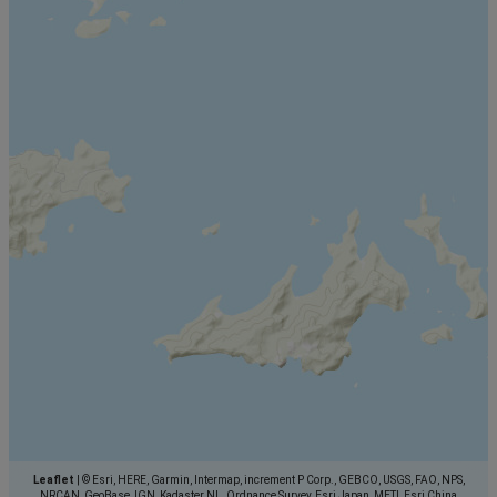
Leaflet
|
© Esri, HERE, Garmin, Intermap, increment P Corp., GEBCO, USGS, FAO, NPS,
NRCAN, GeoBase, IGN, Kadaster NL, Ordnance Survey, Esri Japan, METI, Esri China