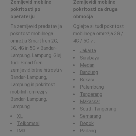
Zemljevid mobilne
Zemljevidi mobilne
pokritosti po
pokritosti za druga
operaterju
območja
Ta zemljevid predstavlja
Oglejte si tudi pokritost
pokritost mobilnega
mobilnega omrežja 3G /
omrežja Smartfren 2G,
4G / 5G v
:
3G, 4G in 5G v Bandar-
Jakarta
Lampung, Lampung. Glej
Surabaya
tudi:
Smartfren
Medan
zemljevid bitne hitrosti v
Bandung
Bandar-Lampung,
Bekasi
Lampung in pokritost
Palembang
mobilnih omrežij v
Tangerang
Bandar-Lampung,
Makassar
Lampung.
South Tangerang
XL
Semarang
Telkomsel
Depok
IM3
Padang