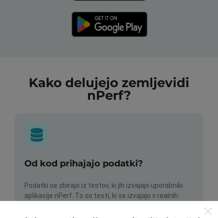
Kako delujejo zemljevidi
nPerf?
Od kod prihajajo podatki?
Podatki se zbirajo iz testov, ki jih izvajajo uporabniki
aplikacije nPerf. To so testi, ki se izvajajo v realnih
razmerah, neposredno na terenu. Če se želite tudi vi
vključiti, morate na svoj pametni telefon naložiti