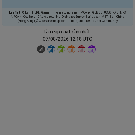
Leaflet
|
© Esri, HERE, Garmin, Intermap, increment P Corp., GEBCO, USGS, FAO, NPS,
NRCAN, GeoBase, IGN, Kadaster NL, Ordnance Survey, Esri Japan, METI, Esri China
(Hong Kong), © OpenStreetMap contributors, and the GIS User Community
Lần cập nhật gần nhất :
07/08/2026 12:18 UTC