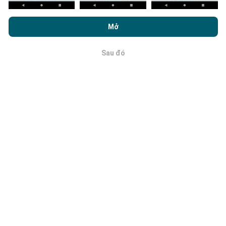
Bằng cách duyệt nPerf.com, bạn đồng ý với
Chính sách sử dụng
quyền riêng tư và cookie
cũng như thử nghiệm nPerf của chúng
Mở
tôi
Thỏa thuận cấp phép người dùng cuối
.
Sau đó
OK
Làm thế nào đáng tin cậy và chính
xác là nó?
Các phép đo được tiến hành trên thiết bị của người
dùng. Độ chính xác định vị địa lý phụ thuộc vào chất
lượng thu của tín hiệu GPS tại thời điểm đo. Đối với dữ
liệu bảo hiểm, chúng tôi chỉ giữ lại các phép đo với độ
chính xác định vị địa lý tối đa
là 50 mét
. Đối với tốc độ
bit tải xuống, ngưỡng này lên tới 200 mét.