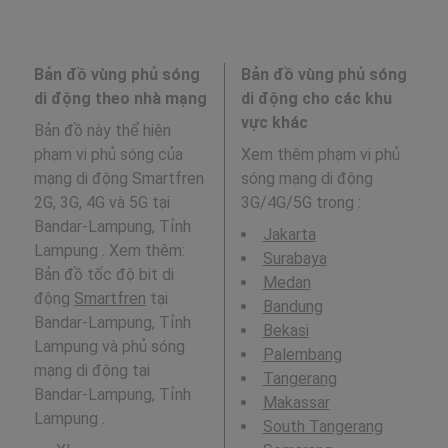
Bản đồ vùng phủ sóng
Bản đồ vùng phủ sóng
di động theo nhà mạng
di động cho các khu
vực khác
Bản đồ này thể hiện
phạm vi phủ sóng của
Xem thêm phạm vi phủ
mạng di động Smartfren
sóng mạng di động
2G, 3G, 4G và 5G tại
3G/4G/5G trong
:
Bandar-Lampung, Tỉnh
Jakarta
Lampung . Xem thêm:
Surabaya
Bản đồ tốc độ bit di
Medan
động
Smartfren
tại
Bandung
Bandar-Lampung, Tỉnh
Bekasi
Lampung và phủ sóng
Palembang
mạng di động tại
Tangerang
Bandar-Lampung, Tỉnh
Makassar
Lampung .
South Tangerang