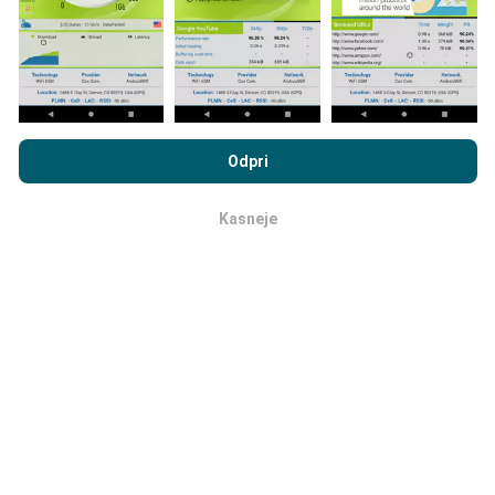
uporabljajo pravila filtriranja.
Z brskanjem po portalu nPerf.com se soglašate z našim
Pravilnikom o zasebnosti in piškotkih
kot tudi z našo nPerf test
Odpri
Licenčno pogodbo za končnega uporabnika
.
Kako so posodobitve narejene?
Kasneje
v redu
Zemljevidi pokritosti omrežja samodejno posodablja
bot vsako uro. Zemljevidi hitrosti se
posodabljajo
vsakih 15 minut
. Podatki so prikazani dve leti. Po dveh
letih se najstarejši podatki odstranijo z zemljevidov
enkrat mesečno.