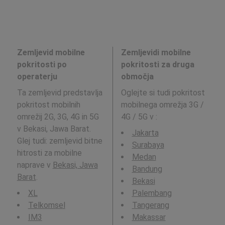
Zemljevid mobilne
Zemljevidi mobilne
pokritosti po
pokritosti za druga
operaterju
območja
Ta zemljevid predstavlja
Oglejte si tudi pokritost
pokritost mobilnih
mobilnega omrežja 3G /
omrežij 2G, 3G, 4G in 5G
4G / 5G v
:
v Bekasi, Jawa Barat.
Jakarta
Glej tudi: zemljevid bitne
Surabaya
hitrosti za mobilne
Medan
naprave v
Bekasi, Jawa
Bandung
Barat
.
Bekasi
XL
Palembang
Telkomsel
Tangerang
IM3
Makassar