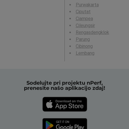
Purwakarta
Ciputat
Ciampea
Cileungsir
Rengasdengklok
Parung
Cibinong
Lembang
Sodelujte pri projektu nPerf,
prenesite našo aplikacijo zdaj!