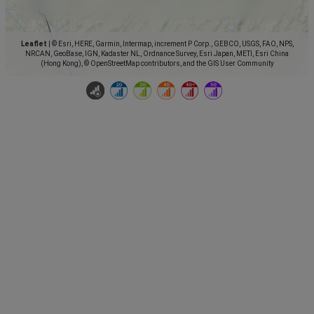
Leaflet
|
© Esri, HERE, Garmin, Intermap, increment P Corp., GEBCO, USGS, FAO, NPS,
NRCAN, GeoBase, IGN, Kadaster NL, Ordnance Survey, Esri Japan, METI, Esri China
(Hong Kong), © OpenStreetMap contributors, and the GIS User Community