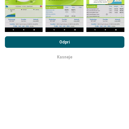
uporabljajo pravila filtriranja.
Z brskanjem po portalu nPerf.com se soglašate z našim
Pravilnikom o zasebnosti in piškotkih
kot tudi z našo nPerf test
Odpri
Licenčno pogodbo za končnega uporabnika
.
Kako so posodobitve narejene?
Kasneje
v redu
Zemljevidi pokritosti omrežja samodejno posodablja
bot vsako uro. Zemljevidi hitrosti se
posodabljajo
vsakih 15 minut
. Podatki so prikazani dve leti. Po dveh
letih se najstarejši podatki odstranijo z zemljevidov
enkrat mesečno.