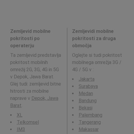
Zemljevid mobilne
Zemljevidi mobilne
pokritosti po
pokritosti za druga
operaterju
območja
Ta zemljevid predstavlja
Oglejte si tudi pokritost
pokritost mobilnih
mobilnega omrežja 3G /
omrežij 2G, 3G, 4G in 5G
4G / 5G v
:
v Depok, Jawa Barat.
Jakarta
Glej tudi: zemljevid bitne
Surabaya
hitrosti za mobilne
Medan
naprave v
Depok, Jawa
Bandung
Barat
.
Bekasi
XL
Palembang
Telkomsel
Tangerang
IM3
Makassar