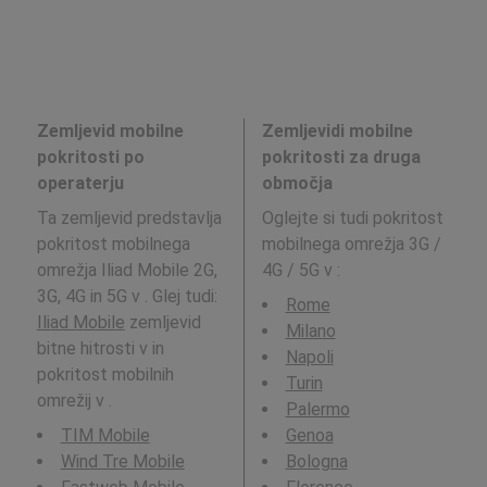
Zemljevid mobilne
Zemljevidi mobilne
pokritosti po
pokritosti za druga
operaterju
območja
Ta zemljevid predstavlja
Oglejte si tudi pokritost
pokritost mobilnega
mobilnega omrežja 3G /
omrežja Iliad Mobile 2G,
4G / 5G v
:
3G, 4G in 5G v . Glej tudi:
Rome
Iliad Mobile
zemljevid
Milano
bitne hitrosti v in
Napoli
pokritost mobilnih
Turin
omrežij v .
Palermo
TIM Mobile
Genoa
Wind Tre Mobile
Bologna