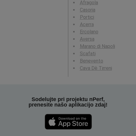
Afragola
Casoria
Portici
Acerra
Ercolano
Aversa
Marano di Napoli
Scafati
Benevento
Cava Dè Tirreni
Sodelujte pri projektu nPerf,
prenesite našo aplikacijo zdaj!