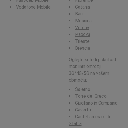
Fastweb Mobile
Florence
Vodafone Mobile
Catania
Bari
Messina
Verona
Padova
Trieste
Brescia
Oglejte si tudi pokritost
mobilnih omrežij
3G/4G/5G na vašem
območju:
Salerno
Torre del Greco
Giugliano in Campania
Caserta
Castellammare di
Stabia