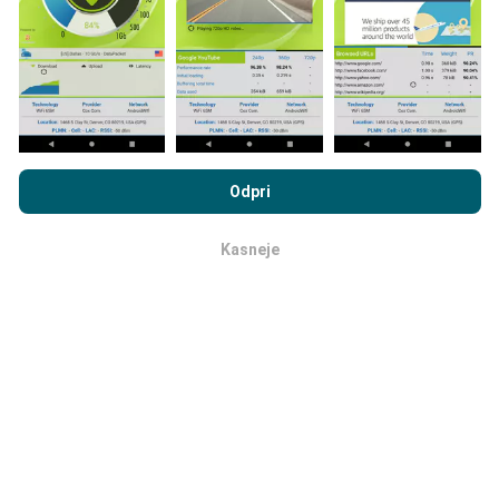
zemljevidih. Pred izračunom uspešnosti za objave se
uporabljajo pravila filtriranja.
Z brskanjem po portalu nPerf.com se soglašate z našim
Pravilnikom o zasebnosti in piškotkih
kot tudi z našo nPerf test
Odpri
Kako so posodobitve narejene?
Licenčno pogodbo za končnega uporabnika
.
Kasneje
Zemljevidi pokritosti omrežja samodejno posodablja
v redu
bot vsako uro. Zemljevidi hitrosti se
posodabljajo
vsakih 15 minut
. Podatki so prikazani dve leti. Po dveh
letih se najstarejši podatki odstranijo z zemljevidov
enkrat mesečno.