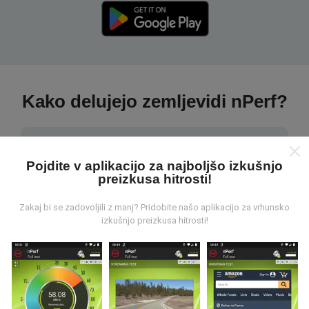
Kako delujejo zemljevidi nPerf?
Pojdite v aplikacijo za najboljšo izkušnjo
preizkusa hitrosti!
Od kod prihajajo podatki?
Zakaj bi se zadovoljili z manj? Pridobite našo aplikacijo za vrhunsko
izkušnjo preizkusa hitrosti!
Podatki se zbirajo iz testov, ki jih izvajajo uporabniki
aplikacije nPerf. To so testi, ki se izvajajo v realnih
razmerah, neposredno na terenu. Če se želite tudi vi
vključiti, morate na svoj pametni telefon naložiti
aplikacijo nPerf.
Več podatkov bo, zemljevidi bodo
bolj obsežni!
Vsi rezultati preskusov so prikazani na