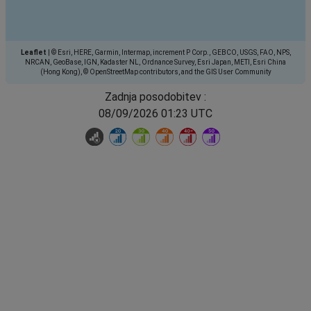
Leaflet
|
© Esri, HERE, Garmin, Intermap, increment P Corp., GEBCO, USGS, FAO, NPS,
NRCAN, GeoBase, IGN, Kadaster NL, Ordnance Survey, Esri Japan, METI, Esri China
(Hong Kong), © OpenStreetMap contributors, and the GIS User Community
Zadnja posodobitev :
08/09/2026 01:23 UTC