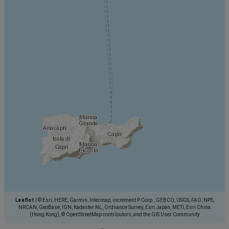
Leaflet
|
© Esri, HERE, Garmin, Intermap, increment P Corp., GEBCO, USGS, FAO, NPS,
NRCAN, GeoBase, IGN, Kadaster NL, Ordnance Survey, Esri Japan, METI, Esri China
(Hong Kong), © OpenStreetMap contributors, and the GIS User Community