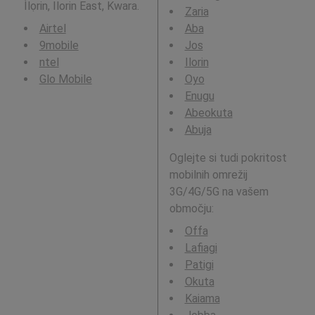
Ìlọrin, Ilorin East, Kwara.
Zaria
Airtel
Aba
9mobile
Jos
ntel
Ilorin
Glo Mobile
Oyo
Enugu
Abeokuta
Abuja
Oglejte si tudi pokritost
mobilnih omrežij
3G/4G/5G na vašem
območju:
Offa
Lafiagi
Patigi
Okuta
Kaiama