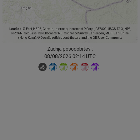
Leaflet
|
© Esri, HERE, Garmin, Intermap, increment P Corp., GEBCO, USGS, FAO, NPS,
NRCAN, GeoBase, IGN, Kadaster NL, Ordnance Survey, Esri Japan, METI, Esri China
(Hong Kong), © OpenStreetMap contributors, and the GIS User Community
Zadnja posodobitev :
08/08/2026 02:14 UTC