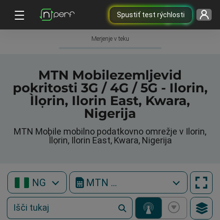
Spustiť test rýchlosti
Merjenje v teku
MTN Mobilezemljevid
pokritosti 3G / 4G / 5G - Ilorin,
Ìlọrin, Ilorin East, Kwara,
Nigerija
MTN Mobile mobilno podatkovno omrežje v Ilorin,
Ìlọrin, Ilorin East, Kwara, Nigerija
NG
MTN Mobile