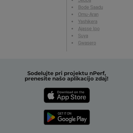
Jebba
Bode Saadu
Omu-Aran
Yashikera
Ajasse Ipo
Suya
Gwasero
Sodelujte pri projektu nPerf,
prenesite našo aplikacijo zdaj!