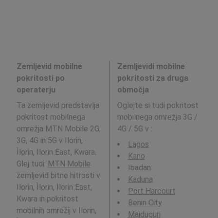
Zemljevid mobilne
Zemljevidi mobilne
pokritosti po
pokritosti za druga
operaterju
območja
Ta zemljevid predstavlja
Oglejte si tudi pokritost
pokritost mobilnega
mobilnega omrežja 3G /
omrežja MTN Mobile 2G,
4G / 5G v
:
3G, 4G in 5G v Ilorin,
Lagos
Ìlọrin, Ilorin East, Kwara.
Kano
Glej tudi:
MTN Mobile
Ibadan
zemljevid bitne hitrosti v
Kaduna
Ilorin, Ìlọrin, Ilorin East,
Port Harcourt
Kwara in pokritost
Benin City
mobilnih omrežij v Ilorin,
Maiduguri