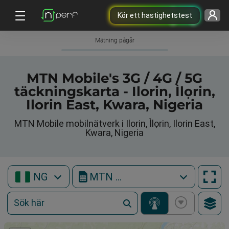
Kör ett hastighetstest
Mätning pågår
MTN Mobile's 3G / 4G / 5G
täckningskarta - Ilorin, Ìlọrin,
Ilorin East, Kwara, Nigeria
MTN Mobile mobilnätverk i Ilorin, Ìlọrin, Ilorin East,
Kwara, Nigeria
NG
MTN Mobile