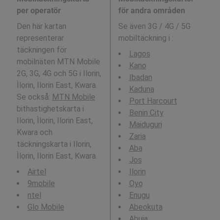
per operatör
för andra områden
Den här kartan
Se även 3G / 4G / 5G
representerar
mobiltäckning i
:
täckningen för
Lagos
mobilnäten MTN Mobile
Kano
2G, 3G, 4G och 5G i Ilorin,
Ibadan
Ìlọrin, Ilorin East, Kwara.
Kaduna
Se också:
MTN Mobile
Port Harcourt
bithastighetskarta i
Benin City
Ilorin, Ìlọrin, Ilorin East,
Maiduguri
Kwara och
Zaria
täckningskarta i Ilorin,
Aba
Ìlọrin, Ilorin East, Kwara.
Jos
Airtel
Ilorin
9mobile
Oyo
ntel
Enugu
Glo Mobile
Abeokuta
Abuja