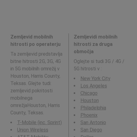
Zemljevid mobilnih
Zemljevidi mobilnih
hitrosti po operaterju
hitrosti za druga
območja
Ta zemljevid predstavlja
bitne hitrosti 2G, 3G, 4G
Oglejte si tudi 3G / 4G /
in 5G mobilnih omrežij v
5G hitrosti v
:
Houston, Harris County,
New York City
Teksas. Glejte tudi:
Los Angeles
zemljevid pokritosti
Chicago
mobilnega
Houston
omrežjaHouston, Harris
Philadelphia
County, Teksas.
Phoenix
T-Mobile (inc. Sprint)
San Antonio
Union Wireless
San Diego