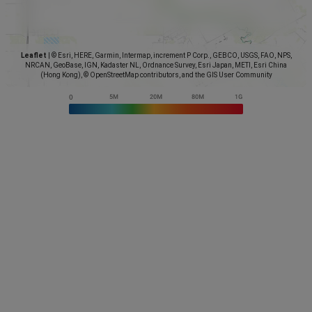
Leaflet
|
© Esri, HERE, Garmin, Intermap, increment P Corp., GEBCO, USGS, FAO, NPS,
NRCAN, GeoBase, IGN, Kadaster NL, Ordnance Survey, Esri Japan, METI, Esri China
(Hong Kong), © OpenStreetMap contributors, and the GIS User Community