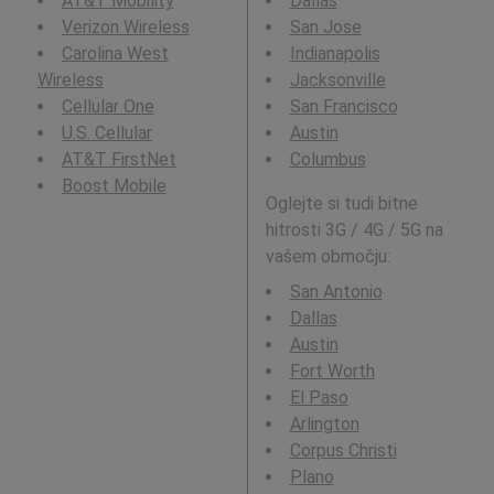
AT&T Mobility
Dallas
Verizon Wireless
San Jose
Carolina West
Indianapolis
Wireless
Jacksonville
Cellular One
San Francisco
U.S. Cellular
Austin
AT&T FirstNet
Columbus
Boost Mobile
Oglejte si tudi bitne
hitrosti 3G / 4G / 5G na
vašem območju:
San Antonio
Dallas
Austin
Fort Worth
El Paso
Arlington
Corpus Christi
Plano