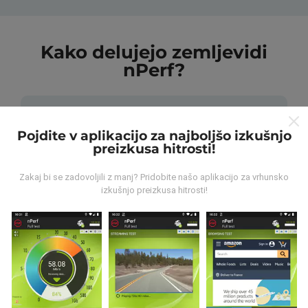
Kako delujejo zemljevidi
nPerf?
Pojdite v aplikacijo za najboljšo izkušnjo
preizkusa hitrosti!
Od kod prihajajo podatki?
Zakaj bi se zadovoljili z manj? Pridobite našo aplikacijo za vrhunsko
izkušnjo preizkusa hitrosti!
Podatki se zbirajo iz testov, ki jih izvajajo uporabniki
aplikacije nPerf. To so testi, ki se izvajajo v realnih
razmerah, neposredno na terenu. Če se želite tudi vi
vključiti, morate na svoj pametni telefon naložiti
aplikacijo nPerf.
Več podatkov bo, zemljevidi bodo
bolj obsežni!
Vsi rezultati preskusov so prikazani na
zemljevidih. Pred izračunom uspešnosti za objave se
uporabljajo pravila filtriranja.