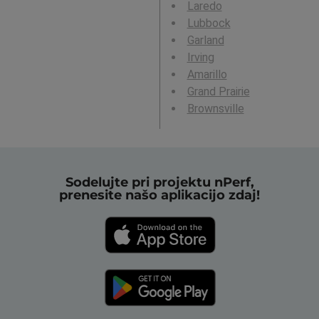
Laredo
Lubbock
Garland
Irving
Amarillo
Grand Prairie
Brownsville
Sodelujte pri projektu nPerf,
prenesite našo aplikacijo zdaj!