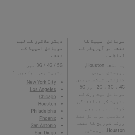
موبائل اسپیڈ کا
دیگر علاقوں کے لیے
نقشہ ہر آپریٹر کے
موبائل اسپیڈ کے
لحاظ سے
نقشے
یہ نقشہ Houston,
3G / 4G / 5G میں
ہیوسٹن, ہیرس
بٹریٹ بھی دیکھیں۔ :
کاؤنٹی, ٹیکساس میں
New York City
2G ، 3G ، 4G اور 5G
Los Angeles
موبائل نیٹ ورک کے
Chicago
بٹریٹ کی نمائندگی
Houston
کرتا ہے۔ یہ بھی
Philadelphia
دیکھیں: موبائل نیٹ
Phoenix
ورکس کوریج کا نقشہ
San Antonio
Houston, ہیوسٹن,
San Diego