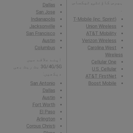
ہیرس کاؤنٹی, ٹیکساس
Dallas
۔
San Jose
Indianapolis
T-Mobile (inc. Sprint)
Jacksonville
Union Wireless
San Francisco
AT&T Mobility
Austin
Verizon Wireless
Columbus
Carolina West
Wireless
اپنے علاقے میں
Cellular One
3G/4G/5G بٹ ریٹ بھی
U.S. Cellular
دیکھیں:
AT&T FirstNet
San Antonio
Boost Mobile
Dallas
Austin
Fort Worth
El Paso
Arlington
Corpus Christi