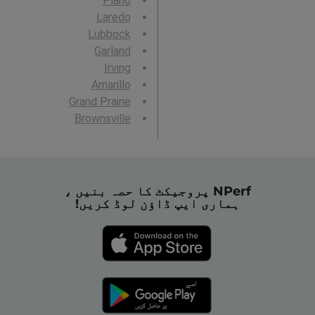
Plano
Laredo
Lubbock
Garland
Irving
Amarillo
Grand Prairie
Brownsville
NPerf پروجیکٹ کا حصہ بنیں ،
ہماری ایپ ڈاؤن لوڈ کریں!