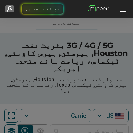
سپیڈ ٹیسٹ چلائیں
پیمائش جاری ہے
3G / 4G / 5G بٹریٹ نقشہ
Houston, ہیوسٹن, ہیرس کاؤنٹی,
ٹیکساس، ریاست ہائے متحدہ
امریکہ
سیلولر ڈیٹا نیٹ ورک میں Houston, ہیوسٹن,
ہیرس کاؤنٹی, ٹیکساس, Texas, ریاست ہائے متحدہ
امریکہ
US