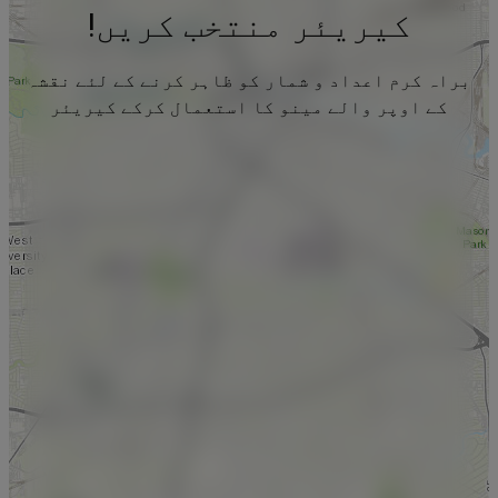
کیریئر منتخب کریں!
براہ کرم اعداد و شمار کو ظاہر کرنے کے لئے نقشہ
کے اوپر والے مینو کا استعمال کرکے کیریئر
منتخب کریں۔