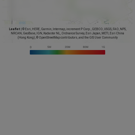
Leaflet
|
© Esri, HERE, Garmin, Intermap, increment P Corp., GEBCO, USGS, FAO, NPS,
NRCAN, GeoBase, IGN, Kadaster NL, Ordnance Survey, Esri Japan, METI, Esri China
(Hong Kong), © OpenStreetMap contributors, and the GIS User Community