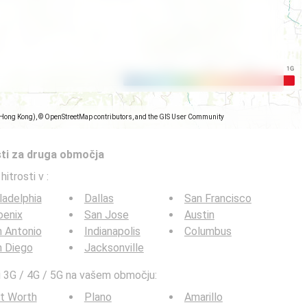
(Hong Kong), © OpenStreetMap contributors, and the GIS User Community
sti za druga območja
 hitrosti v
:
ladelphia
Dallas
San Francisco
oenix
San Jose
Austin
 Antonio
Indianapolis
Columbus
n Diego
Jacksonville
sti 3G / 4G / 5G na vašem območju:
t Worth
Plano
Amarillo