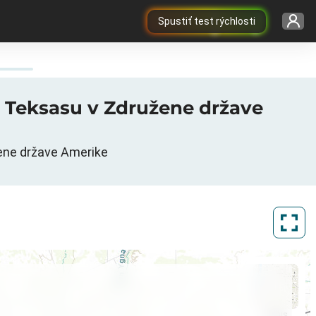
Spustiť test rýchlosti
y, Teksasu v Združene države
ene države Amerike
ArcGIS