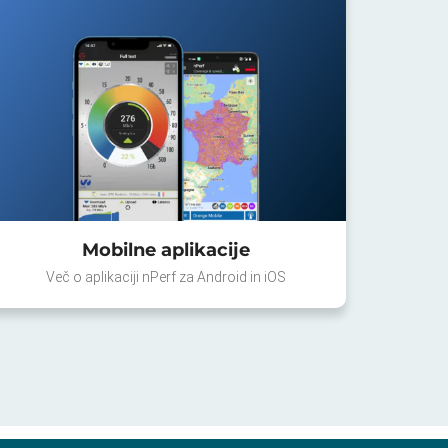
Mobilne aplikacije
Več o aplikaciji nPerf za Android in iOS