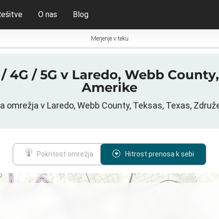
ešitve
O nas
Blog
Merjenje v teku
G / 4G / 5G v Laredo, Webb Count
Amerike
a omrežja v Laredo, Webb County, Teksas, Texas, Združ
Pokritost omrežja
Hitrost prenosa k sebi