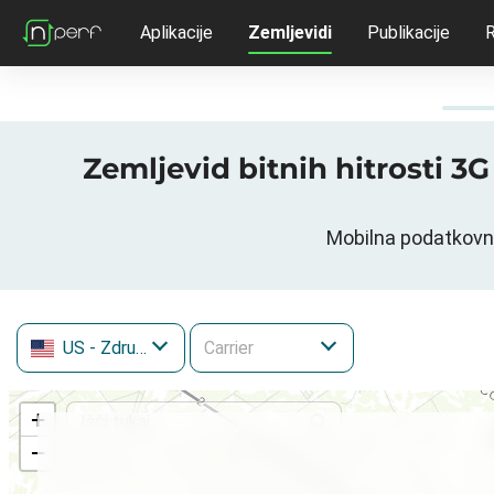
Aplikacije
Zemljevidi
Publikacije
R
Zemljevid bitnih hitrosti 3
Mobilna podatkovn
US
- Združene države Amerike
+
−