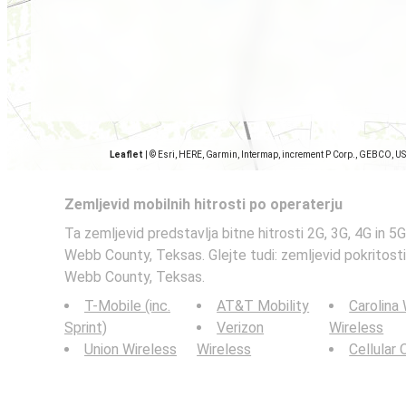
Leaflet
|
© Esri, HERE, Garmin, Intermap, increment P Corp., GEBCO, U
Zemljevid mobilnih hitrosti po operaterju
Ta zemljevid predstavlja bitne hitrosti 2G, 3G, 4G in 5
Webb County, Teksas. Glejte tudi: zemljevid pokritos
Webb County, Teksas.
T-Mobile (inc.
AT&T Mobility
Carolina
Sprint)
Verizon
Wireless
Union Wireless
Wireless
Cellular