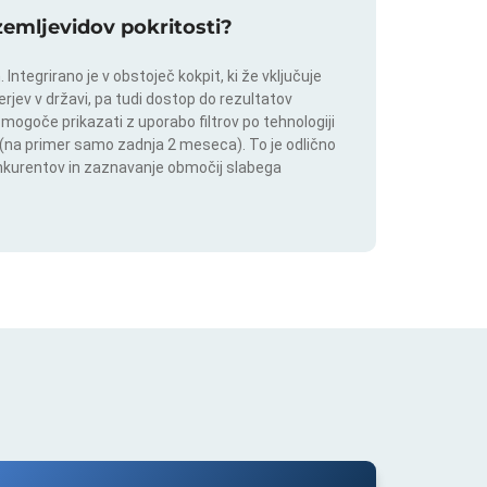
 zemljevidov pokritosti?
ntegrirano je v obstoječ kokpit, ki že vključuje
rjev v državi, pa tudi dostop do rezultatov
 mogoče prikazati z uporabo filtrov po tehnologiji
ju (na primer samo zadnja 2 meseca). To je odlično
onkurentov in zaznavanje območij slabega