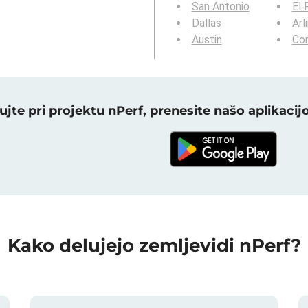
San Antonio
El 
Dallas
Arl
Austin
Cor
ujte pri projektu nPerf, prenesite našo aplikacijo
Kako delujejo zemljevidi nPerf?