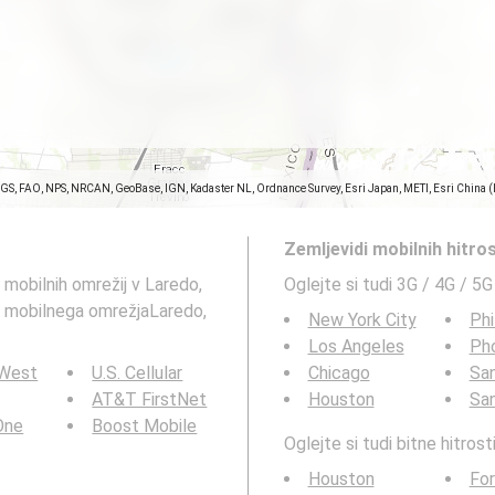
SGS, FAO, NPS, NRCAN, GeoBase, IGN, Kadaster NL, Ordnance Survey, Esri Japan, METI, Esri China 
Zemljevidi mobilnih hitro
G mobilnih omrežij v Laredo,
Oglejte si tudi 3G / 4G / 5G
ti mobilnega omrežjaLaredo,
New York City
Phi
Los Angeles
Ph
 West
U.S. Cellular
Chicago
San
AT&T FirstNet
Houston
Sa
 One
Boost Mobile
Oglejte si tudi bitne hitro
Houston
For