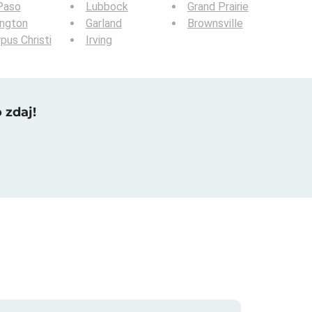
Paso
Lubbock
Grand Prairie
ington
Garland
Brownsville
pus Christi
Irving
 zdaj!