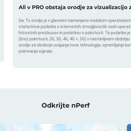
Ali v PRO obstaja orodje za vizualizacijo
Da. To orodje je v glavnem namenjeno mobilnim operaterjem. I
statistične podatke o internetnih zmogljivostih vseh operate
hitrostnih preizkusov in podatkov o pokritosti. Te podatke je
(brez pokritosti, 2G, 3G, 4G, 4G +, 5G) v nastavljivem obdob
orodje za sledenje uvajanja nove tehnologije, spremljanje k
pokrivanja signala.
Odkrijte nPerf