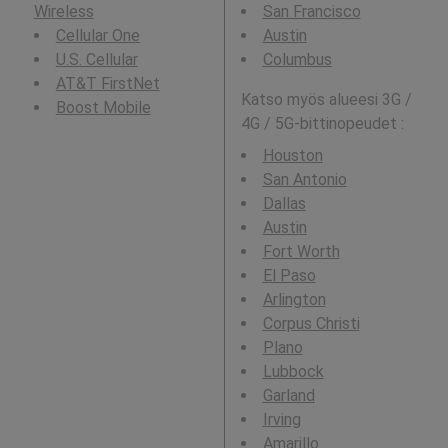
Wireless
San Francisco
Cellular One
Austin
U.S. Cellular
Columbus
AT&T FirstNet
Katso myös alueesi 3G /
Boost Mobile
4G / 5G-bittinopeudet :
Houston
San Antonio
Dallas
Austin
Fort Worth
El Paso
Arlington
Corpus Christi
Plano
Lubbock
Garland
Irving
Amarillo