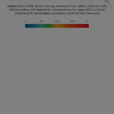
Leaflet
|
© Esri, HERE, Garmin, Intermap, increment P Corp., GEBCO, USGS, FAO, NPS,
NRCAN, GeoBase, IGN, Kadaster NL, Ordnance Survey, Esri Japan, METI, Esri China
(Hong Kong), © OpenStreetMap contributors, and the GIS User Community