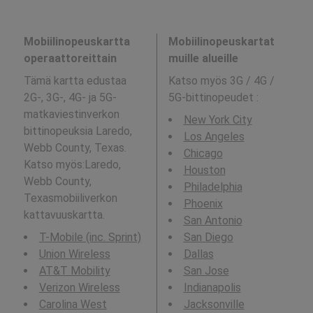
Mobiilinopeuskartta
Mobiilinopeuskartat
operaattoreittain
muille alueille
Tämä kartta edustaa
Katso myös 3G / 4G /
2G-, 3G-, 4G- ja 5G-
5G-bittinopeudet
:
matkaviestinverkon
New York City
bittinopeuksia Laredo,
Los Angeles
Webb County, Texas.
Chicago
Katso myös:Laredo,
Houston
Webb County,
Philadelphia
Texasmobiiliverkon
Phoenix
kattavuuskartta.
San Antonio
T-Mobile (inc. Sprint)
San Diego
Union Wireless
Dallas
AT&T Mobility
San Jose
Verizon Wireless
Indianapolis
Carolina West
Jacksonville