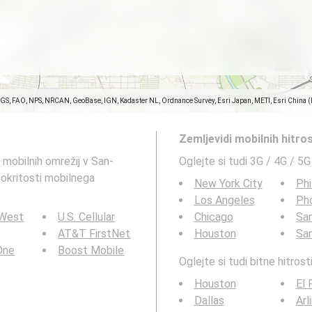
SGS, FAO, NPS, NRCAN, GeoBase, IGN, Kadaster NL, Ordnance Survey, Esri Japan, METI, Esri China 
Zemljevidi mobilnih hitro
G mobilnih omrežij v San-
Oglejte si tudi 3G / 4G / 5G
pokritosti mobilnega
New York City
Phi
Los Angeles
Ph
 West
U.S. Cellular
Chicago
San
AT&T FirstNet
Houston
Sa
 One
Boost Mobile
Oglejte si tudi bitne hitro
Houston
El 
Dallas
Arl