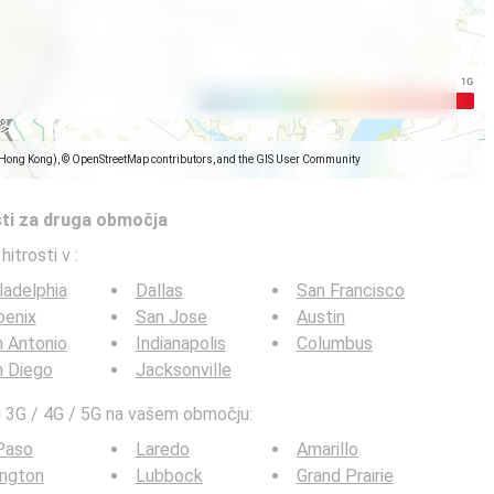
(Hong Kong), © OpenStreetMap contributors, and the GIS User Community
sti za druga območja
 hitrosti v
:
ladelphia
Dallas
San Francisco
oenix
San Jose
Austin
 Antonio
Indianapolis
Columbus
n Diego
Jacksonville
sti 3G / 4G / 5G na vašem območju:
Paso
Laredo
Amarillo
ington
Lubbock
Grand Prairie