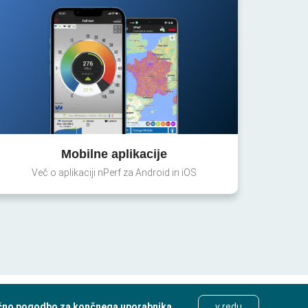
Mobilne aplikacije
Več o aplikaciji nPerf za Android in iOS
čno pogodbo za končnega uporabnika
.
v redu