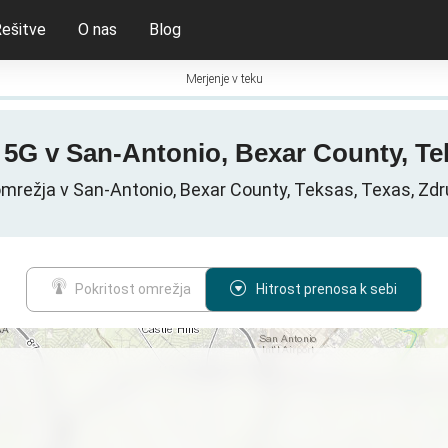
ešitve
O nas
Blog
Merjenje v teku
G / 5G v San-Antonio, Bexar County, 
mrežja v San-Antonio, Bexar County, Teksas, Texas, Zd
Pokritost omrežja
Hitrost prenosa k sebi