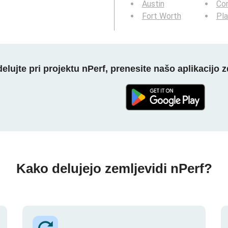
Austin
Cor
Fort Worth
Pl
elujte pri projektu nPerf, prenesite našo aplikacijo z
Kako delujejo zemljevidi nPerf?