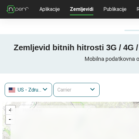
Aplikacije
Zemljevidi
Publikacije
R
Zemljevid bitnih hitrosti 3G / 4
Mobilna podatkovna o
US
- Združene države Amerike
+
−