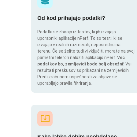
Od kod prihajajo podatki?
Podatki se zbirajo iz testov, ki jih izvajajo
uporabniki aplikacije nPerf. To so testi, ki se
izvajajo v realnih razmerah, neposredno na
terenu. Če se želite tudi vi vključiti, morate na svoj
pametni telefon naložiti aplikacijo nPerf.
Več
podatkov bo, zemljevidi bodo bolj obsežni!
Vsi
rezultati preskusov so prikazani na zemljevidih.
Pred izračunom uspešnosti za objave se
uporabljajo pravila filtriranja.
Kako lahko dobim neobdelane