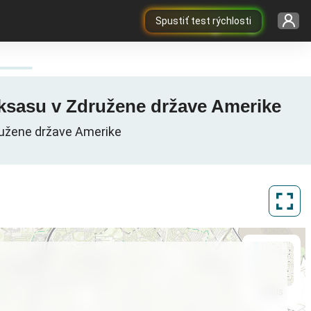
Spustiť test rýchlosti
Teksasu v Združene države Amerike
ružene države Amerike
ArcGIS