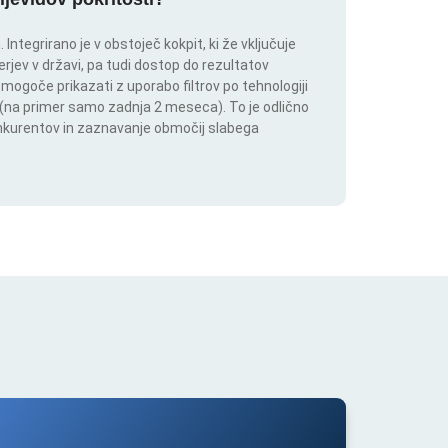
ntegrirano je v obstoječ kokpit, ki že vključuje
rjev v državi, pa tudi dostop do rezultatov
 mogoče prikazati z uporabo filtrov po tehnologiji
ju (na primer samo zadnja 2 meseca). To je odlično
onkurentov in zaznavanje območij slabega