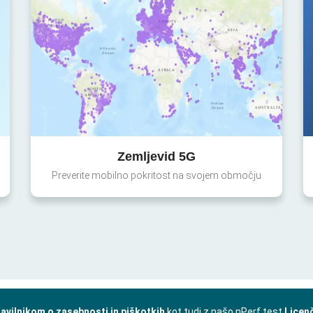
Zemljevid 5G
Preverite mobilno pokritost na svojem območju
avilnikom o zasebnosti in piškotkih
kot tudi z našo nPerf test
Licen