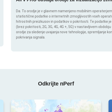
Da. To orodje je v glavnem namenjeno mobilnim operaterjem. I
statistične podatke o internetnih zmogljivostih vseh operate
hitrostnih preizkusov in podatkov o pokritosti. Te podatke je
(brez pokritosti, 2G, 3G, 4G, 4G +, 5G) v nastavljivem obdob
orodje za sledenje uvajanja nove tehnologije, spremljanje k
pokrivanja signala.
Odkrijte nPerf