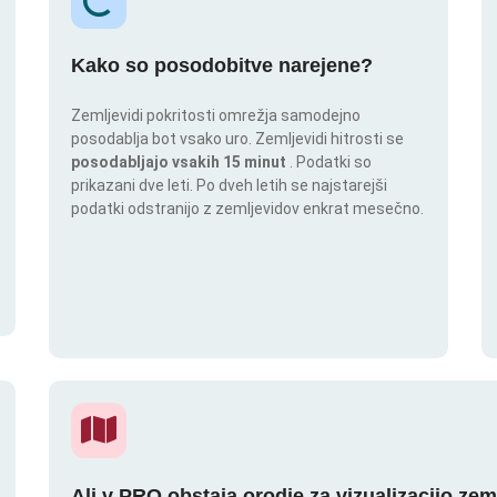
Kako so posodobitve narejene?
Zemljevidi pokritosti omrežja samodejno
posodablja bot vsako uro. Zemljevidi hitrosti se
posodabljajo vsakih 15 minut
. Podatki so
prikazani dve leti. Po dveh letih se najstarejši
podatki odstranijo z zemljevidov enkrat mesečno.
Ali v PRO obstaja orodje za vizualizacijo zem