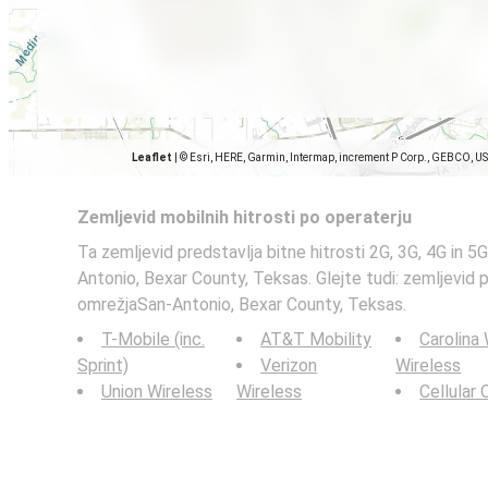
Leaflet
|
© Esri, HERE, Garmin, Intermap, increment P Corp., GEBCO, U
Zemljevid mobilnih hitrosti po operaterju
Ta zemljevid predstavlja bitne hitrosti 2G, 3G, 4G in 5
Antonio, Bexar County, Teksas. Glejte tudi: zemljevid 
omrežjaSan-Antonio, Bexar County, Teksas.
T-Mobile (inc.
AT&T Mobility
Carolina
Sprint)
Verizon
Wireless
Union Wireless
Wireless
Cellular