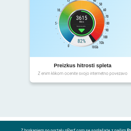
Preizkus hitrosti spleta
Z enim klikom ocenite svojo internetno povezavo
Z brskanjem po portalu nPerf.com se soglašate z našim
Pr