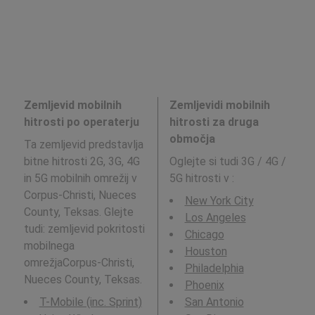
Zemljevid mobilnih
Zemljevidi mobilnih
hitrosti po operaterju
hitrosti za druga
območja
Ta zemljevid predstavlja
bitne hitrosti 2G, 3G, 4G
Oglejte si tudi 3G / 4G /
in 5G mobilnih omrežij v
5G hitrosti v
:
Corpus-Christi, Nueces
New York City
County, Teksas. Glejte
Los Angeles
tudi: zemljevid pokritosti
Chicago
mobilnega
Houston
omrežjaCorpus-Christi,
Philadelphia
Nueces County, Teksas.
Phoenix
T-Mobile (inc. Sprint)
San Antonio