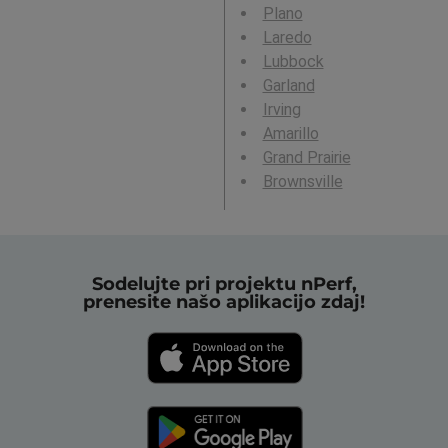
Plano
Laredo
Lubbock
Garland
Irving
Amarillo
Grand Prairie
Brownsville
Sodelujte pri projektu nPerf,
prenesite našo aplikacijo zdaj!