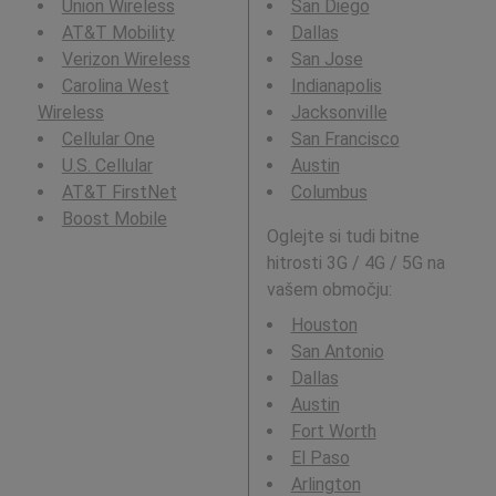
Union Wireless
San Diego
AT&T Mobility
Dallas
Verizon Wireless
San Jose
Carolina West
Indianapolis
Wireless
Jacksonville
Cellular One
San Francisco
U.S. Cellular
Austin
AT&T FirstNet
Columbus
Boost Mobile
Oglejte si tudi bitne
hitrosti 3G / 4G / 5G na
vašem območju:
Houston
San Antonio
Dallas
Austin
Fort Worth
El Paso
Arlington