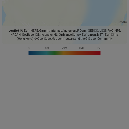
Leaflet
|
© Esri, HERE, Garmin, Intermap, increment P Corp., GEBCO, USGS, FAO, NPS,
NRCAN, GeoBase, IGN, Kadaster NL, Ordnance Survey, Esri Japan, METI, Esri China
(Hong Kong), © OpenStreetMap contributors, and the GIS User Community