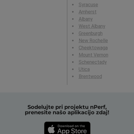
Syracuse
Amherst
Albany
West Albany
Greenburgh
New Rochelle
Cheektowaga
Mount Vernon
Schenectady
Utica
Brentwood
Sodelujte pri projektu nPerf,
prenesite našo aplikacijo zdaj!