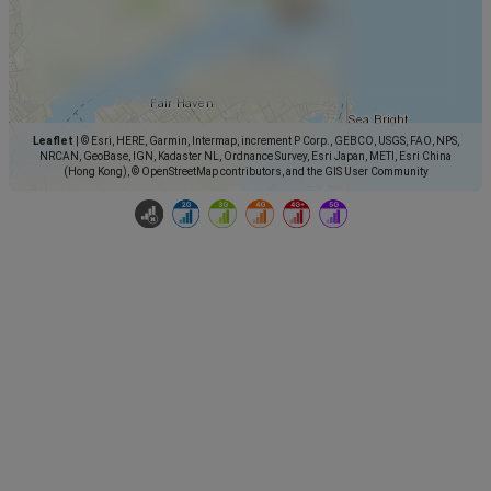
Leaflet
|
© Esri, HERE, Garmin, Intermap, increment P Corp., GEBCO, USGS, FAO, NPS,
NRCAN, GeoBase, IGN, Kadaster NL, Ordnance Survey, Esri Japan, METI, Esri China
(Hong Kong), © OpenStreetMap contributors, and the GIS User Community