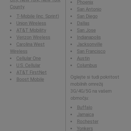
Phoenix
County
.
San Antonio
T-Mobile (inc. Sprint)
San Diego
Union Wireless
Dallas
AT&T Mobility
San Jose
Verizon Wireless
Indianapolis
Carolina West
Jacksonville
Wireless
San Francisco
Cellular One
Austin
U.S. Cellular
Columbus
AT&T FirstNet
Oglejte si tudi pokritost
Boost Mobile
mobilnih omrežij
3G/4G/5G na vašem
območju:
Buffalo
Jamaica
Rochester
Yonkers