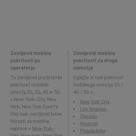
Zemljevid mobilne
Zemljevidi mobilne
pokritosti po
pokritosti za druga
operaterju
območja
Ta zemljevid predstavlja
Oglejte si tudi pokritost
pokritost mobilnih
mobilnega omrežja 3G /
omrežij 2G, 3G, 4G in 5G
4G / 5G v
:
v New-York-City, New
New York City
York, New York County.
Los Angeles
Glej tudi: zemljevid bitne
Chicago
hitrosti za mobilne
Houston
naprave v
New-York-
Philadelphia
City, New York, New York