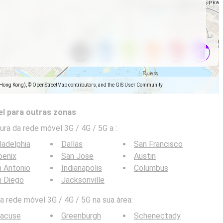
(Hong Kong), © OpenStreetMap contributors, and the GIS User Community
l para outras zonas
ra da rede móvel 3G / 4G / 5G a
:
ladelphia
Dallas
San Francisco
oenix
San Jose
Austin
 Antonio
Indianapolis
Columbus
n Diego
Jacksonville
 rede móvel 3G / 4G / 5G na sua área:
racuse
Greenburgh
Schenectady