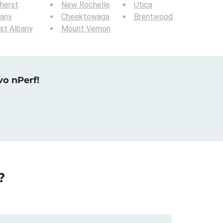
herst
New Rochelle
Utica
bany
Cheektowaga
Brentwood
st Albany
Mount Vernon
vo nPerf!
?