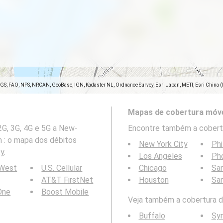
SGS, FAO, NPS, NRCAN, GeoBase, IGN, Kadaster NL, Ordnance Survey, Esri Japan, METI, Esri China 
Mapas de cobertura móve
2G, 3G, 4G e 5G a New-
Encontre também a cobertu
m : o mapa dos débitos
New York City
Phi
ty
.
Los Angeles
Ph
 West
U.S. Cellular
Chicago
San
AT&T FirstNet
Houston
Sa
 One
Boost Mobile
Veja também a cobertura da
Buffalo
Sy