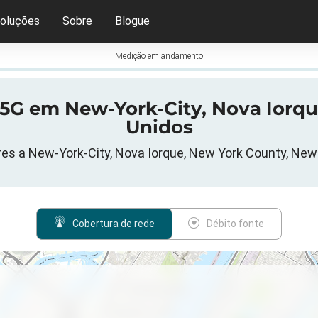
oluções
Sobre
Blogue
Medição em andamento
 5G em New-York-City, Nova Iorq
Unidos
es a New-York-City, Nova Iorque, New York County, New
Cobertura de rede
Débito fonte