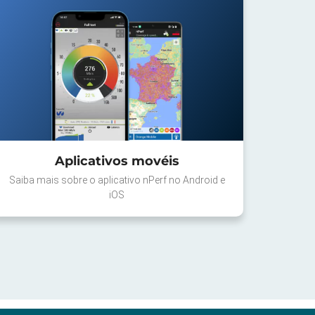
Aplicativos movéis
Saiba mais sobre o aplicativo nPerf no Android e
iOS