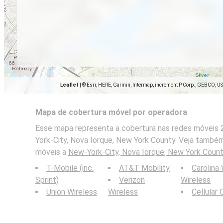
Leaflet
|
© Esri, HERE, Garmin, Intermap, increment P Corp., GEBCO, U
Mapa de cobertura móvel por operadora
Esse mapa representa a cobertura nas redes móveis 
York-City, Nova Iorque, New York County. Veja també
móveis a
New-York-City, Nova Iorque, New York Coun
T-Mobile (inc.
AT&T Mobility
Carolina
Sprint)
Verizon
Wireless
Union Wireless
Wireless
Cellular