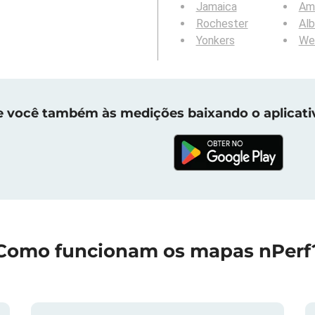
Jamaica
Am
Rochester
Al
Yonkers
We
e você também às medições baixando o aplicati
Como funcionam os mapas nPerf