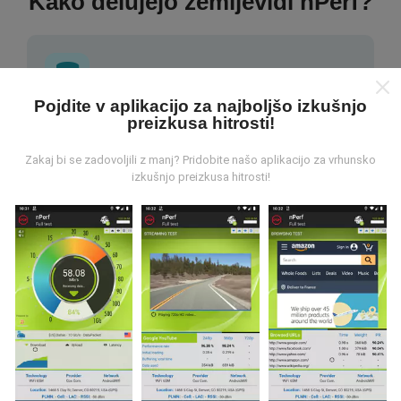
Kako delujejo zemljevidi nPerf?
Pojdite v aplikacijo za najboljšo izkušnjo
preizkusa hitrosti!
Od kod prihajajo podatki?
Zakaj bi se zadovoljili z manj? Pridobite našo aplikacijo za vrhunsko
Podatki se zbirajo iz testov, ki jih izvajajo uporabniki
izkušnjo preizkusa hitrosti!
aplikacije nPerf. To so testi, ki se izvajajo v realnih
razmerah, neposredno na terenu. Če se želite tudi vi
vključiti, morate na svoj pametni telefon naložiti
aplikacijo nPerf.
Več podatkov bo, zemljevidi bodo
bolj obsežni!
Vsi rezultati preskusov so prikazani na
zemljevidih. Pred izračunom uspešnosti za objave se
uporabljajo pravila filtriranja.