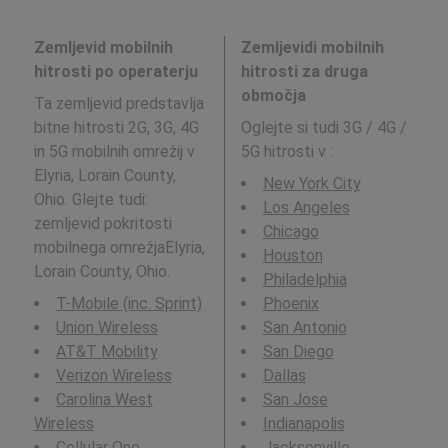
Zemljevid mobilnih
Zemljevidi mobilnih
hitrosti po operaterju
hitrosti za druga
območja
Ta zemljevid predstavlja
bitne hitrosti 2G, 3G, 4G
Oglejte si tudi 3G / 4G /
in 5G mobilnih omrežij v
5G hitrosti v
:
Elyria, Lorain County,
New York City
Ohio. Glejte tudi:
Los Angeles
zemljevid pokritosti
Chicago
mobilnega omrežjaElyria,
Houston
Lorain County, Ohio.
Philadelphia
T-Mobile (inc. Sprint)
Phoenix
Union Wireless
San Antonio
AT&T Mobility
San Diego
Verizon Wireless
Dallas
Carolina West
San Jose
Wireless
Indianapolis
Cellular One
Jacksonville