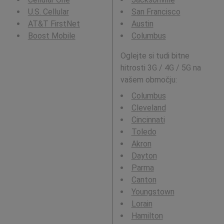
U.S. Cellular
San Francisco
AT&T FirstNet
Austin
Boost Mobile
Columbus
Oglejte si tudi bitne
hitrosti 3G / 4G / 5G na
vašem območju:
Columbus
Cleveland
Cincinnati
Toledo
Akron
Dayton
Parma
Canton
Youngstown
Lorain
Hamilton