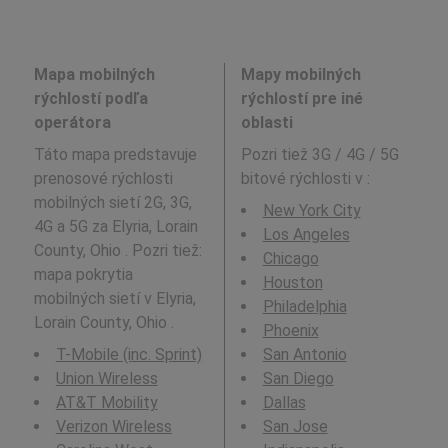
Mapa mobilných
Mapy mobilných
rýchlostí podľa
rýchlostí pre iné
operátora
oblasti
Táto mapa predstavuje
Pozri tiež 3G / 4G / 5G
prenosové rýchlosti
bitové rýchlosti v
:
mobilných sietí 2G, 3G,
New York City
4G a 5G za Elyria, Lorain
Los Angeles
County, Ohio . Pozri tiež:
Chicago
mapa pokrytia
Houston
mobilných sietí v Elyria,
Philadelphia
Lorain County, Ohio .
Phoenix
T-Mobile (inc. Sprint)
San Antonio
Union Wireless
San Diego
AT&T Mobility
Dallas
Verizon Wireless
San Jose