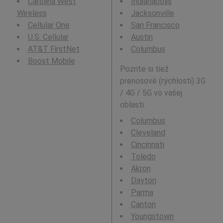
Carolina West
Indianapolis
Wireless
Jacksonville
Cellular One
San Francisco
U.S. Cellular
Austin
AT&T FirstNet
Columbus
Boost Mobile
Pozrite si tiež
prenosové (rýchlosti) 3G
/ 4G / 5G vo vašej
oblasti:
Columbus
Cleveland
Cincinnati
Toledo
Akron
Dayton
Parma
Canton
Youngstown