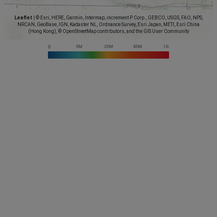
Leaflet
|
© Esri, HERE, Garmin, Intermap, increment P Corp., GEBCO, USGS, FAO, NPS,
NRCAN, GeoBase, IGN, Kadaster NL, Ordnance Survey, Esri Japan, METI, Esri China
(Hong Kong), © OpenStreetMap contributors, and the GIS User Community