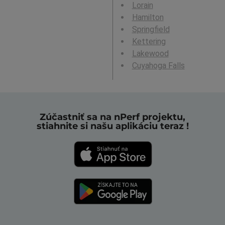
Lorain
Hamilton
Springfield
Kettering
Lakewood
Cuyahoga Falls
Zúčastniť sa na nPerf projektu,
stiahnite si našu aplikáciu teraz !