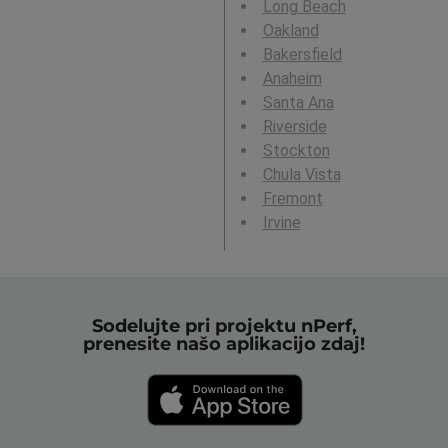
Long Beach
Oakland
Bakersfield
Anaheim
Santa Ana
Riverside
Stockton
Chula Vista
Fremont
Irvine
Sodelujte pri projektu nPerf,
prenesite našo aplikacijo zdaj!