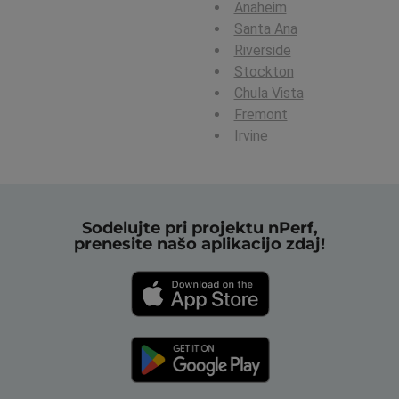
Anaheim
Santa Ana
Riverside
Stockton
Chula Vista
Fremont
Irvine
Sodelujte pri projektu nPerf,
prenesite našo aplikacijo zdaj!