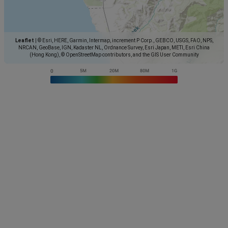
Leaflet
|
© Esri, HERE, Garmin, Intermap, increment P Corp., GEBCO, USGS, FAO, NPS,
NRCAN, GeoBase, IGN, Kadaster NL, Ordnance Survey, Esri Japan, METI, Esri China
(Hong Kong), © OpenStreetMap contributors, and the GIS User Community