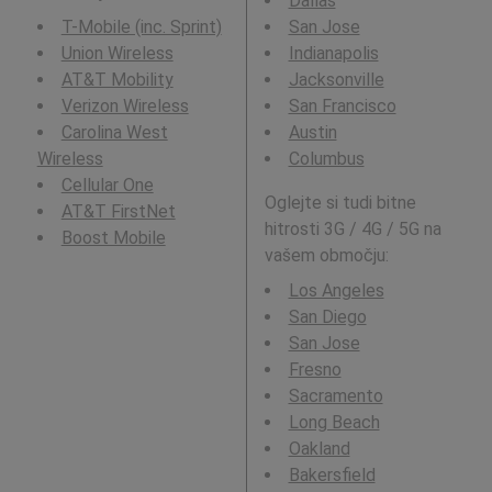
Dallas
T-Mobile (inc. Sprint)
San Jose
Union Wireless
Indianapolis
AT&T Mobility
Jacksonville
Verizon Wireless
San Francisco
Carolina West
Austin
Wireless
Columbus
Cellular One
Oglejte si tudi bitne
AT&T FirstNet
hitrosti 3G / 4G / 5G na
Boost Mobile
vašem območju:
Los Angeles
San Diego
San Jose
Fresno
Sacramento
Long Beach
Oakland
Bakersfield