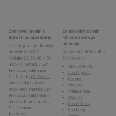
Zemljevid mobilnih
Zemljevidi mobilnih
hitrosti po operaterju
hitrosti za druga
območja
Ta zemljevid predstavlja
bitne hitrosti U.S.
Oglejte si tudi 3G / 4G /
Cellular 2G, 3G, 4G in 5G
5G hitrosti v
:
mobilnih omrežij v San-
New York City
Francisco, Kalifornija.
Los Angeles
Glejte tudi:
U.S. Cellular
Chicago
zemljevid pokritosti
Houston
mobilnega omrežja San-
Philadelphia
Francisco, Kalifornija in
Phoenix
mobilne bitne hitrosti v
San Antonio
San-Francisco,
San Diego
Kalifornija.