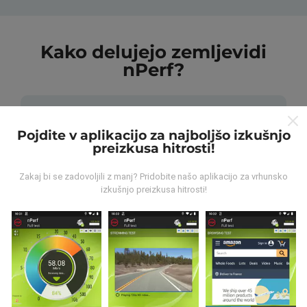
Kako delujejo zemljevidi
nPerf?
Pojdite v aplikacijo za najboljšo izkušnjo
preizkusa hitrosti!
Od kod prihajajo podatki?
Zakaj bi se zadovoljili z manj? Pridobite našo aplikacijo za vrhunsko
izkušnjo preizkusa hitrosti!
Podatki se zbirajo iz testov, ki jih izvajajo uporabniki
aplikacije nPerf. To so testi, ki se izvajajo v realnih
razmerah, neposredno na terenu. Če se želite tudi vi
vključiti, morate na svoj pametni telefon naložiti
aplikacijo nPerf.
Več podatkov bo, zemljevidi bodo
bolj obsežni!
Vsi rezultati preskusov so prikazani na
zemljevidih. Pred izračunom uspešnosti za objave se
uporabljajo pravila filtriranja.