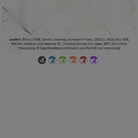
Leaflet
|
© Esri, HERE, Garmin, Intermap, increment P Corp., GEBCO, USGS, FAO, NPS,
NRCAN, GeoBase, IGN, Kadaster NL, Ordnance Survey, Esri Japan, METI, Esri China
(Hong Kong), © OpenStreetMap contributors, and the GIS User Community