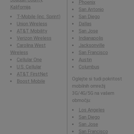
Phoenix
Kalifornija
.
San Antonio
T-Mobile (inc. Sprint)
San Diego
Union Wireless
Dallas
AT&T Mobility
San Jose
Verizon Wireless
Indianapolis
Carolina West
Jacksonville
Wireless
San Francisco
Cellular One
Austin
U.S. Cellular
Columbus
AT&T FirstNet
Oglejte si tudi pokritost
Boost Mobile
mobilnih omrežij
3G/4G/5G na vašem
območju:
Los Angeles
San Diego
San Jose
San Francisco