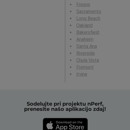
Fresno
Sacramento
Long Beach
Oakland
Bakersfield
Anaheim
Santa Ana
Riverside
Chula Vista
Fremont
Irvine
Sodelujte pri projektu nPerf,
prenesite našo aplikacijo zdaj!