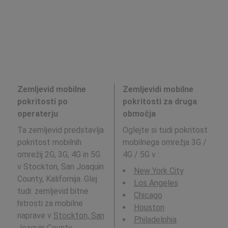
Zemljevid mobilne
Zemljevidi mobilne
pokritosti po
pokritosti za druga
operaterju
območja
Ta zemljevid predstavlja
Oglejte si tudi pokritost
pokritost mobilnih
mobilnega omrežja 3G /
omrežij 2G, 3G, 4G in 5G
4G / 5G v
:
v Stockton, San Joaquin
New York City
County, Kalifornija. Glej
Los Angeles
tudi: zemljevid bitne
Chicago
hitrosti za mobilne
Houston
naprave v
Stockton, San
Philadelphia
Joaquin County,