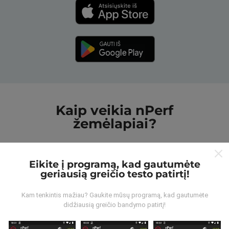
Kaip veikia nPerf
žemėlapiai?
Eikite į programą, kad gautumėte
geriausią greičio testo patirtį!
Iš kur gaunami duomenys?
Kam tenkintis mažiau? Gaukite mūsų programą, kad gautumėte
didžiausią greičio bandymo patirtį!
Duomenys renkami iš bandymų, kuriuos atliko „nPerf“