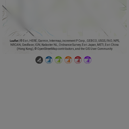
Leaflet
|
© Esri, HERE, Garmin, Intermap, increment P Corp., GEBCO, USGS, FAO, NPS,
NRCAN, GeoBase, IGN, Kadaster NL, Ordnance Survey, Esri Japan, METI, Esri China
(Hong Kong), © OpenStreetMap contributors, and the GIS User Community