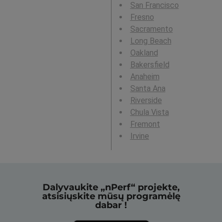
San Francisco
Fresno
Sacramento
Long Beach
Oakland
Bakersfield
Anaheim
Santa Ana
Riverside
Chula Vista
Fremont
Irvine
Dalyvaukite „nPerf“ projekte,
atsisiųskite mūsų programėlę
dabar !