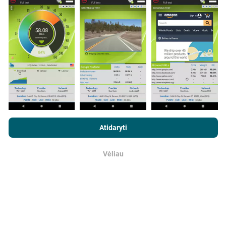
programos vartotojai. Tai testai, atliekami realiomis
sąlygomis, tiesiogiai lauke. Jei ir jūs norite įsitraukti,
tereikia atsisiųsti „nPerf“ programą į savo išmanųjį
telefoną.
Kuo daugiau duomenų, tuo išsamesni bus
žemėlapiai!
Visi bandymų rezultatai rodomi
žemėlapiuose. Filtravimo taisyklės taikomos prieš
skaičiavimo parodymus.
Naršydami „nPerf.com“ sutinkate su mūsų
privatumo ir slapukų
naudojimo politika
, taip pat su „nPerf“ testu
Galutinio vartotojo
Atidaryti
licencijos sutartis
.
Kaip atliekami atnaujinimai?
Vėliau
Gerai
Tinklo aprėpties žemėlapius robotas automatiškai
atnaujina kas valandą. Greičio žemėlapiai
atnaujinami
kas 15 minučių
. Duomenys rodomi dvejus metus. Po
dvejų metų seniausi duomenys iš žemėlapių
pašalinami kartą per mėnesį.