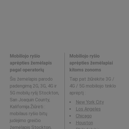
Mobiliojo ryšio
Mobiliojo ryšio
aprėpties žemėlapis
aprėpties žemėlapiai
pagal operatorių
kitoms zonoms
Šis žemėlapis parodo
Taip pat žiūrėkite 3G /
padengimą 2G, 3G, 4G ir
4G / 5G mobiliojo tinklo
5G mobilų ryšį Stockton,
aprėptį
:
San Joaquin County,
New York City
Kalifornija.Žiūrėti :
Los Angeles
mobilaus ryšio bitų
Chicago
judėjimo greičio
Houston
žemėlapis
Stockton,