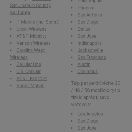
Philadelphia
San Joaquin County,
Phoenix
Kalifornija
.
San Antonio
T-Mobile (inc. Sprint)
San Diego
Union Wireless
Dallas
AT&T Mobility
San Jose
Verizon Wireless
Indianapolis
Carolina West
Jacksonville
Wireless
San Francisco
Cellular One
Austin
U.S. Cellular
Columbus
AT&T FirstNet
Taip pat peržiūrėkite 3G
Boost Mobile
/ 4G / 5G mobiliojo ryšio
tinklo aprėptį savo
vietovėje:
Los Angeles
San Diego
San Jose