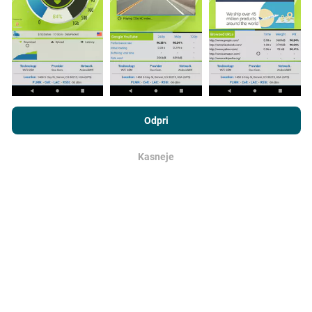
obsežni!
Vsi rezultati preskusov so prikazani na
zemljevidih. Pred izračunom uspešnosti za objave se
uporabljajo pravila filtriranja.
Z brskanjem po portalu nPerf.com se soglašate z našim
Pravilnikom o zasebnosti in piškotkih
kot tudi z našo nPerf test
Odpri
Licenčno pogodbo za končnega uporabnika
.
Kako so posodobitve narejene?
Kasneje
v redu
Zemljevidi pokritosti omrežja samodejno posodablja
bot vsako uro. Zemljevidi hitrosti se
posodabljajo
vsakih 15 minut
. Podatki so prikazani dve leti. Po dveh
letih se najstarejši podatki odstranijo z zemljevidov
enkrat mesečno.