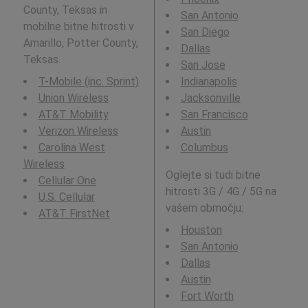
County, Teksas in
San Antonio
mobilne bitne hitrosti v
San Diego
Amarillo, Potter County,
Dallas
Teksas.
San Jose
T-Mobile (inc. Sprint)
Indianapolis
Union Wireless
Jacksonville
AT&T Mobility
San Francisco
Verizon Wireless
Austin
Carolina West
Columbus
Wireless
Oglejte si tudi bitne
Cellular One
hitrosti 3G / 4G / 5G na
U.S. Cellular
vašem območju:
AT&T FirstNet
Houston
San Antonio
Dallas
Austin
Fort Worth