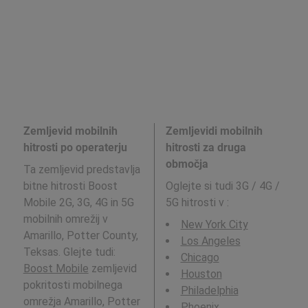
Zemljevid mobilnih
Zemljevidi mobilnih
hitrosti po operaterju
hitrosti za druga
območja
Ta zemljevid predstavlja
bitne hitrosti Boost
Oglejte si tudi 3G / 4G /
Mobile 2G, 3G, 4G in 5G
5G hitrosti v
:
mobilnih omrežij v
New York City
Amarillo, Potter County,
Los Angeles
Teksas. Glejte tudi:
Chicago
Boost Mobile
zemljevid
Houston
pokritosti mobilnega
Philadelphia
omrežja Amarillo, Potter
Phoenix