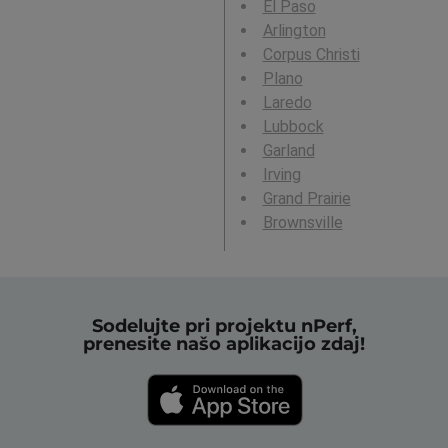
El Paso
Arlington
Corpus Christi
Plano
Laredo
Lubbock
Garland
Irving
Grand Prairie
Brownsville
Sodelujte pri projektu nPerf,
prenesite našo aplikacijo zdaj!