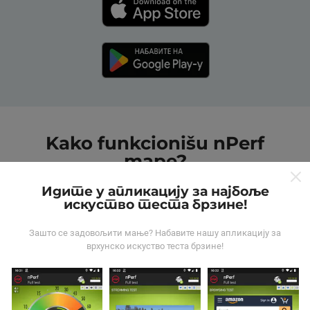
Kako funkcionišu nPerf
mape?
Идите у апликацију за најбоље
искуство теста брзине!
Зашто се задовољити мање? Набавите нашу апликацију за
врхунско искуство теста брзине!
Odakle dolaze podaci?
Podaci se prikupljaju od testova koje vrši korisnici
aplikacije nPerf. To su testovi koji se sprovode u realnim