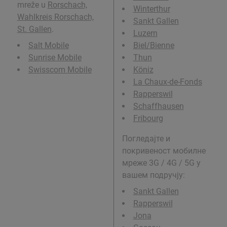
mreže u
Rorschach,
Winterthur
Wahlkreis Rorschach,
Sankt Gallen
St. Gallen
.
Luzern
Salt Mobile
Biel/Bienne
Sunrise Mobile
Thun
Swisscom Mobile
Köniz
La Chaux-de-Fonds
Rapperswil
Schaffhausen
Fribourg
Погледајте и
покривеност мобилне
мреже 3G / 4G / 5G у
вашем подручју:
Sankt Gallen
Rapperswil
Jona