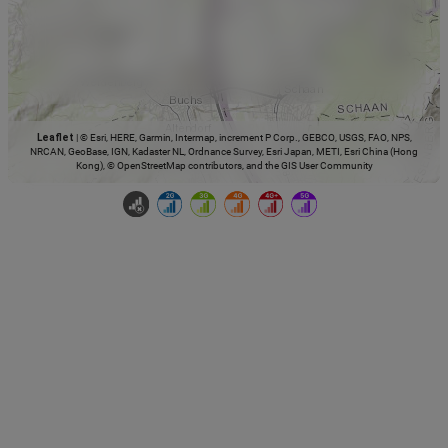
Leaflet
|
© Esri, HERE, Garmin, Intermap, increment P Corp., GEBCO, USGS, FAO, NPS,
NRCAN, GeoBase, IGN, Kadaster NL, Ordnance Survey, Esri Japan, METI, Esri China (Hong
Kong), © OpenStreetMap contributors, and the GIS User Community