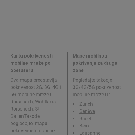
Karta pokrivenosti
Mape mobilnog
mobilne mreže po
pokrivanja za druge
operateru
zone
Ova mapa predstavlja
Pogledajte takodje
pokrivenost 2G, 3G, 4G i
3G/4G/5G pokrivenost
5G mobilne mreže u
mobilne mreže u
:
Rorschach, Wahlkreis
Zürich
Rorschach, St.
Genève
GallenTakođe
Basel
pogledajte: mapu
Bern
pokrivenosti mobilne
Lausanne