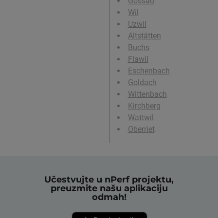
Gossau
Wil
Uzwil
Altstätten
Buchs
Flawil
Eschenbach
Goldach
Wittenbach
Kirchberg
Wattwil
Oberriet
Učestvujte u nPerf projektu,
preuzmite našu aplikaciju
odmah!