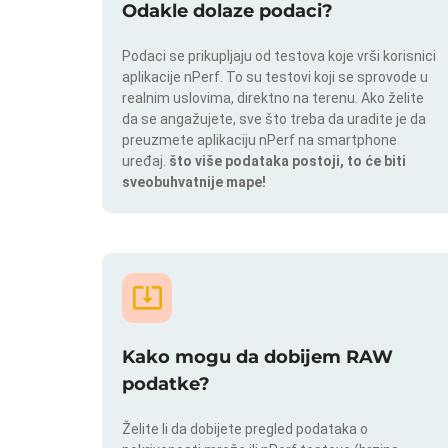
Odakle dolaze podaci?
Podaci se prikupljaju od testova koje vrši korisnici
aplikacije nPerf. To su testovi koji se sprovode u
realnim uslovima, direktno na terenu. Ako želite
da se angažujete, sve što treba da uradite je da
preuzmete aplikaciju nPerf na smartphone
uređaj.
što više podataka postoji, to će biti
sveobuhvatnije mape!
Kako mogu da dobijem RAW
podatke?
Želite li da dobijete pregled podataka o