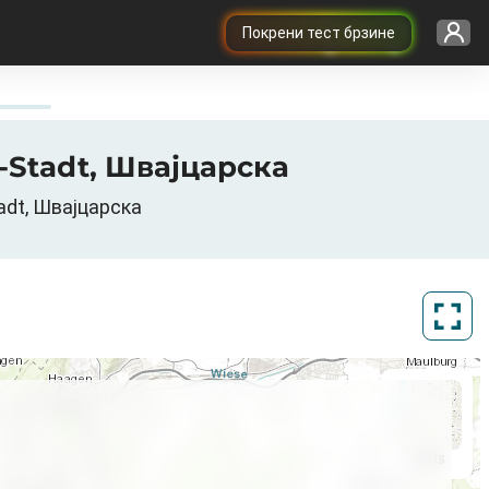
Покрени тест брзине
l-Stadt, Швајцарска
tadt, Швајцарска
ArcGIS