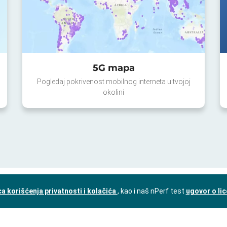
5G mapa
Pogledaj pokrivenost mobilnog interneta u tvojoj
okolini
a korišćenja privatnosti i kolačića
, kao i naš nPerf test
ugovor o li