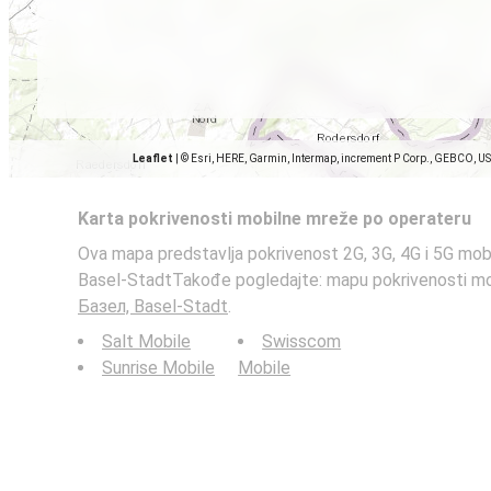
Leaflet
|
© Esri, HERE, Garmin, Intermap, increment P Corp., GEBCO, U
Karta pokrivenosti mobilne mreže po operateru
Ova mapa predstavlja pokrivenost 2G, 3G, 4G i 5G mob
Basel-StadtTakođe pogledajte: mapu pokrivenosti m
Базел, Basel-Stadt
.
Salt Mobile
Swisscom
Sunrise Mobile
Mobile