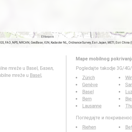
SGS, FAO, NPS, NRCAN, GeoBase, IGN, Kadaster NL, Ordnance Survey, Esri Japan, METI, Esri China 
Mape mobilnog pokrivanj
ilne mreže u Basel, Базел,
Pogledajte takodje 3G/4G/
obilne mreže u
Basel,
Zürich
Win
Genève
San
Basel
Lu
Bern
Bie
Lausanne
Th
Погледајте и покривенос
Riehen
Bet