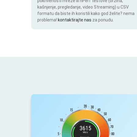
pokrivenosti mreže ili nPerf testove (brzina,
kašnjenje, pregledanje, video Streaming) u CSV
formatu da biste ih koristili kako god želite? nema
problema!
kontaktirajte nas
za ponudu.