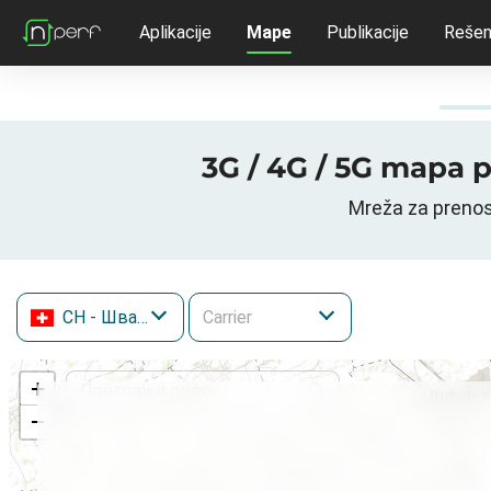
Aplikacije
Mape
Publikacije
Rešen
3G / 4G / 5G mapa 
Mreža za prenos
CH
- Швајцарска
+
−