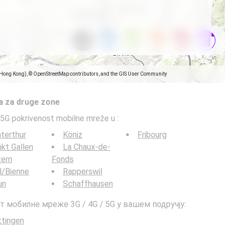
(Hong Kong), © OpenStreetMap contributors, and the GIS User Community
a za druge zone
5G pokrivenost mobilne mreže u
:
terthur
Köniz
Fribourg
kt Gallen
La Chaux-de-
zern
Fonds
l/Bienne
Rapperswil
un
Schaffhausen
т мобилне мреже 3G / 4G / 5G у вашем подручју:
tingen