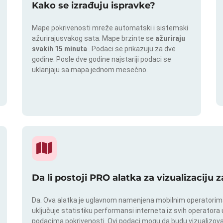
Kako se izrađuju ispravke?
Mape pokrivenosti mreže automatski i sistemski
ažurirajusvakog sata. Mape brzinte se
ažuriraju
svakih 15 minuta
. Podaci se prikazuju za dve
godine. Posle dve godine najstariji podaci se
uklanjaju sa mapa jednom mesečno.
Da li postoji PRO alatka za vizualizaciju
Da. Ova alatka je uglavnom namenjena mobilnim operatorima.
uključuje statistiku performansi interneta iz svih operatora u
podacima pokrivenosti. Ovi podaci mogu da budu vizualizovan