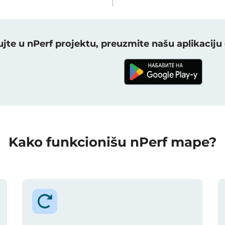
jte u nPerf projektu, preuzmite našu aplikacij
Kako funkcionišu nPerf mape?