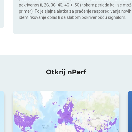
pokrivenosti, 2G, 3G, 4G, 4G +, 5G) tokom perioda koji se m
primer). To je sjajna alatka za praćenje raspoređivanja novi
identifikovanje oblasti sa slabom pokrivenošću signalom.
Otkrij nPerf