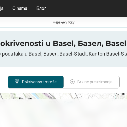
ja
O nama
Блог
Мерење у току
pokrivenosti u Basel, Базел, Base
 podataka u Basel, Базел, Basel-Stadt, Kanton Basel-S
Pokrivenost mreže
Brzine preuzimanja