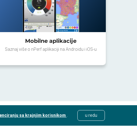
Mobilne aplikacije
Saznaj više o nPerf aplikaciji na Androidu i iOS-u
cenciranju sa krajnjim korisnikom
.
u redu