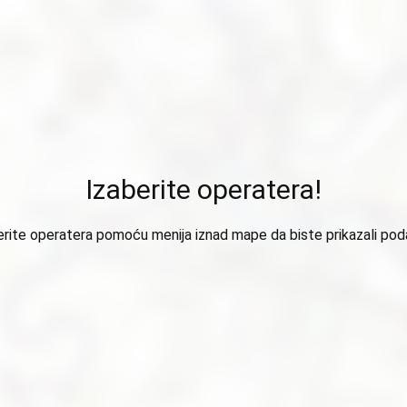
Izaberite operatera!
erite operatera pomoću menija iznad mape da biste prikazali pod