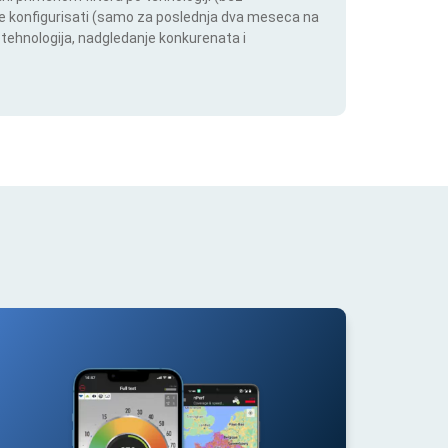
ože konfigurisati (samo za poslednja dva meseca na
h tehnologija, nadgledanje konkurenata i