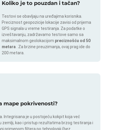
Koliko je to pouzdan i tačan?
Testovi se obavljaju na uređajima korisnika.
Preciznost geopozicije lokacije zavisi od prijema
GPS signala u vreme testiranja. Za podatke o
izveštavanju, zadržavamo testove samo sa
maksimalnom geolokacijom
preciznošću od 50
metara
. Za brzine preuzimanja, ovaj prag ide do
200 metara.
 za mape pokrivenosti?
 Integrisana je u postojeću kokpit koja već
 zemlji, kao i pristup rezultatima brzog testiranja i
i primenom filtera po tehnologiji (bez