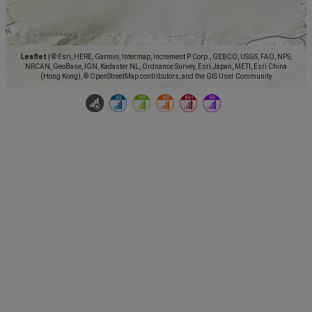
Leaflet
|
© Esri, HERE, Garmin, Intermap, increment P Corp., GEBCO, USGS, FAO, NPS,
NRCAN, GeoBase, IGN, Kadaster NL, Ordnance Survey, Esri Japan, METI, Esri China
(Hong Kong), © OpenStreetMap contributors, and the GIS User Community