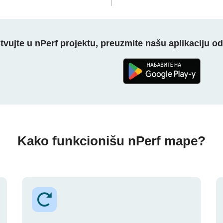
tvujte u nPerf projektu, preuzmite našu aplikaciju o
Kako funkcionišu nPerf mape?