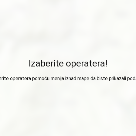
Izaberite operatera!
erite operatera pomoću menija iznad mape da biste prikazali pod