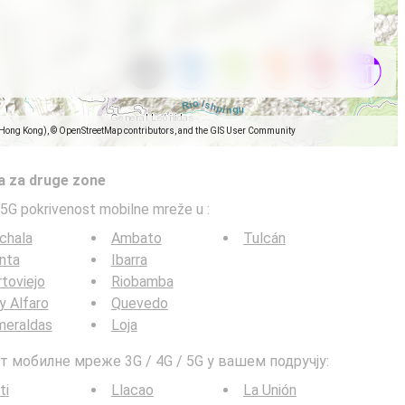
(Hong Kong), © OpenStreetMap contributors, and the GIS User Community
a za druge zone
5G pokrivenost mobilne mreže u
:
chala
Ambato
Tulcán
nta
Ibarra
toviejo
Riobamba
y Alfaro
Quevedo
meraldas
Loja
т мобилне мреже 3G / 4G / 5G у вашем подручју:
ti
Llacao
La Unión