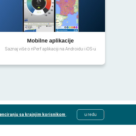
Mobilne aplikacije
Saznaj više o nPerf aplikaciji na Androidu i iOS-u
cenciranju sa krajnjim korisnikom
.
u redu