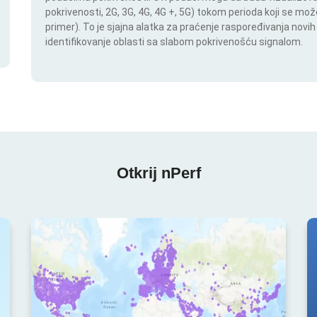
pokrivenosti, 2G, 3G, 4G, 4G +, 5G) tokom perioda koji se m
primer). To je sjajna alatka za praćenje raspoređivanja novi
identifikovanje oblasti sa slabom pokrivenošću signalom.
Otkrij nPerf