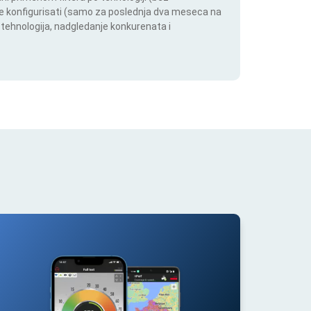
ože konfigurisati (samo za poslednja dva meseca na
h tehnologija, nadgledanje konkurenata i