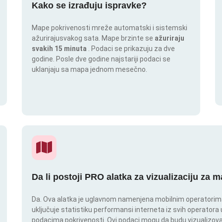
Kako se izrađuju ispravke?
Mape pokrivenosti mreže automatski i sistemski
ažurirajusvakog sata. Mape brzinte se
ažuriraju
svakih 15 minuta
. Podaci se prikazuju za dve
godine. Posle dve godine najstariji podaci se
uklanjaju sa mapa jednom mesečno.
Da li postoji PRO alatka za vizualizaciju za 
Da. Ova alatka je uglavnom namenjena mobilnim operatorima.
uključuje statistiku performansi interneta iz svih operatora u
podacima pokrivenosti. Ovi podaci mogu da budu vizualizovan