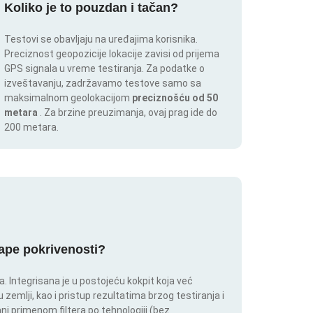
Koliko je to pouzdan i tačan?
Testovi se obavljaju na uređajima korisnika.
Preciznost geopozicije lokacije zavisi od prijema
GPS signala u vreme testiranja. Za podatke o
izveštavanju, zadržavamo testove samo sa
maksimalnom geolokacijom
preciznošću od 50
metara
. Za brzine preuzimanja, ovaj prag ide do
200 metara.
mape pokrivenosti?
 Integrisana je u postojeću kokpit koja već
 zemlji, kao i pristup rezultatima brzog testiranja i
i primenom filtera po tehnologiji (bez