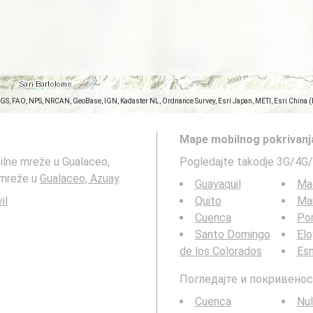
SGS, FAO, NPS, NRCAN, GeoBase, IGN, Kadaster NL, Ordnance Survey, Esri Japan, METI, Esri China 
Mape mobilnog pokrivanj
ilne mreže u Gualaceo,
Pogledajte takodje 3G/4G/
 mreže u
Gualaceo, Azuay
.
Guayaquil
Ma
il
Quito
Ma
Cuenca
Por
Santo Domingo
Elo
de los Colorados
Es
Погледајте и покривенос
Cuenca
Nul