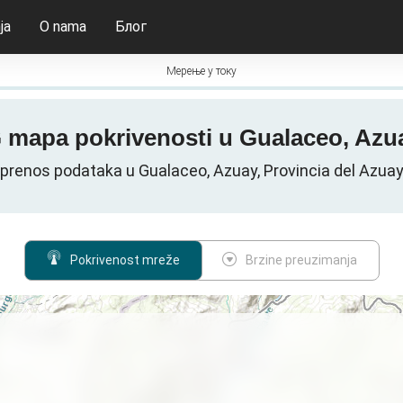
ja
O nama
Блог
Мерење у току
G mapa pokrivenosti u Gualaceo, Az
prenos podataka u Gualaceo, Azuay, Provincia del Azua
Pokrivenost mreže
Brzine preuzimanja