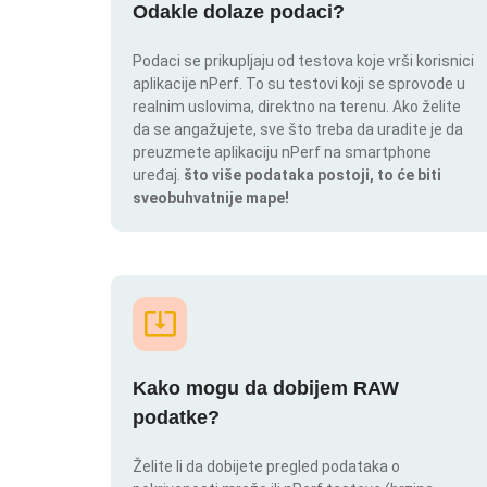
Odakle dolaze podaci?
Podaci se prikupljaju od testova koje vrši korisnici
aplikacije nPerf. To su testovi koji se sprovode u
realnim uslovima, direktno na terenu. Ako želite
da se angažujete, sve što treba da uradite je da
preuzmete aplikaciju nPerf na smartphone
uređaj.
što više podataka postoji, to će biti
sveobuhvatnije mape!
Kako mogu da dobijem RAW
podatke?
Želite li da dobijete pregled podataka o