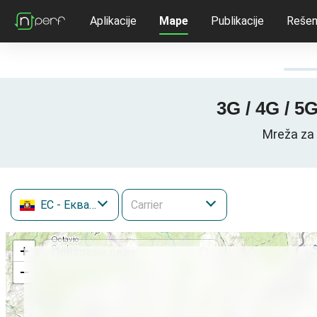
Aplikacije
Mape
Publikacije
Rešen
3G / 4G / 5
Mreža za 
EC
- Еквадор
+
−