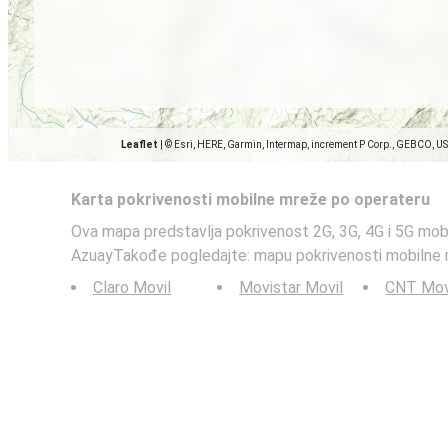
Leaflet
|
© Esri, HERE, Garmin, Intermap, increment P Corp., GEBCO, U
Karta pokrivenosti mobilne mreže po operateru
Ova mapa predstavlja pokrivenost 2G, 3G, 4G i 5G mob
AzuayTakođe pogledajte: mapu pokrivenosti mobilne
Claro Movil
Movistar Movil
CNT Mov