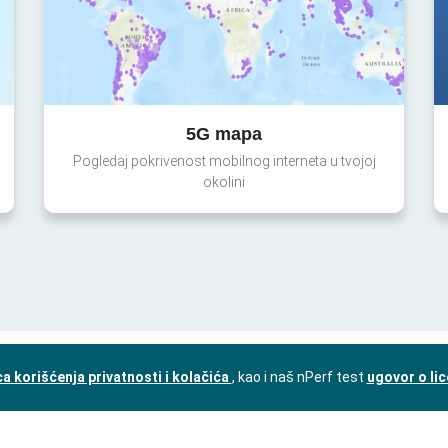
5G mapa
Pogledaj pokrivenost mobilnog interneta u tvojoj
okolini
a korišćenja privatnosti i kolačića
, kao i naš nPerf test
ugovor o li