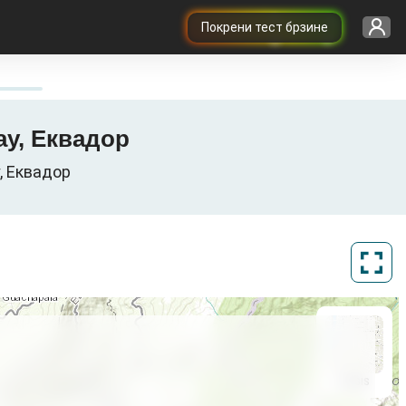
Покрени тест брзине
uay, Еквадор
y, Еквадор
ArcGIS