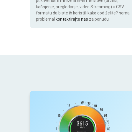
pokrivenosti mreže ili nPerf testove (brzina,
kašnjenje, pregledanje, video Streaming) u CSV
formatu da biste ih koristili kako god želite? nema
problema!
kontaktirajte nas
za ponudu.