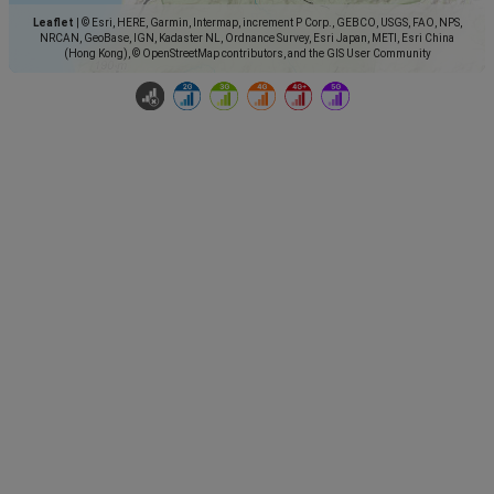
Leaflet
|
© Esri, HERE, Garmin, Intermap, increment P Corp., GEBCO, USGS, FAO, NPS,
NRCAN, GeoBase, IGN, Kadaster NL, Ordnance Survey, Esri Japan, METI, Esri China
(Hong Kong), © OpenStreetMap contributors, and the GIS User Community