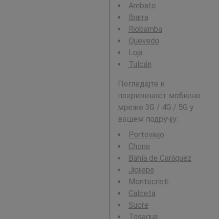
Ambato
Ibarra
Riobamba
Quevedo
Loja
Tulcán
Погледајте и
покривеност мобилне
мреже 3G / 4G / 5G у
вашем подручју:
Portoviejo
Chone
Bahía de Caráquez
Jipijapa
Montecristi
Calceta
Sucre
Tosagua