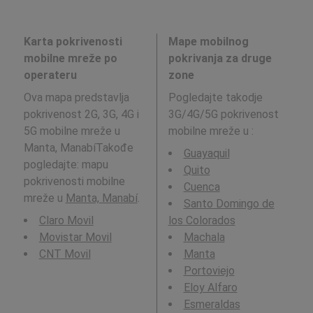
Karta pokrivenosti
Mape mobilnog
mobilne mreže po
pokrivanja za druge
operateru
zone
Ova mapa predstavlja
Pogledajte takodje
pokrivenost 2G, 3G, 4G i
3G/4G/5G pokrivenost
5G mobilne mreže u
mobilne mreže u
:
Manta, ManabíTakođe
Guayaquil
pogledajte: mapu
Quito
pokrivenosti mobilne
Cuenca
mreže u
Manta, Manabí
.
Santo Domingo de
Claro Movil
los Colorados
Movistar Movil
Machala
CNT Movil
Manta
Portoviejo
Eloy Alfaro
Esmeraldas