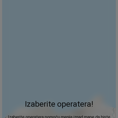
Izaberite operatera!
Izaberite operatera pomoću menija iznad mape da biste