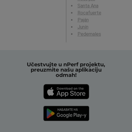
Santa Ana
Rocafuerte
Paján
Junín
Pedernales
Učestvujte u nPerf projektu,
preuzmite našu aplikaciju
odmah!