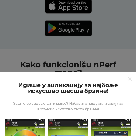
Kako funkcionišu nPerf
mape?
Идите у апликацију за најбоље
искуство теста брзине!
Зашто се задовољити мање? Набавите нашу апликацију за
врхунско искуство теста брзине!
Odakle dolaze podaci?
Podaci se prikupljaju od testova koje vrši korisnici
aplikacije nPerf. To su testovi koji se sprovode u