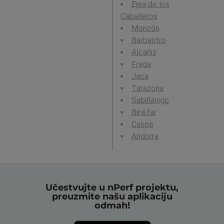
Ejea de los
Caballeros
Monzón
Barbastro
Alcañiz
Fraga
Jaca
Tarazona
Sabiñánigo
Binéfar
Caspe
Andorra
Učestvujte u nPerf projektu,
preuzmite našu aplikaciju
odmah!