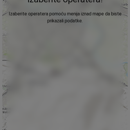
Izaberite operatera pomoću menija iznad mape da biste
prikazali podatke.