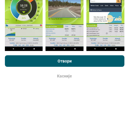
realnim uslovima, direktno na terenu. Ako želite da se
angažujete, sve što treba da uradite je da preuzmete
aplikaciju nPerf na smartphone uređaj.
što više
podataka postoji, to će biti sveobuhvatnije mape!
Pregledavajući nPerf.com, pristajete na naše
smernica
korišćenja privatnosti i kolačića
, kao i naš nPerf test
ugovor o
Отвори
licenciranju sa krajnjim korisnikom
.
Kako se izrađuju ispravke?
Касније
u redu
Mape pokrivenosti mreže automatski i sistemski
ažurirajusvakog sata. Mape brzinte se
ažuriraju
svakih 15 minuta
. Podaci se prikazuju za dve godine.
Posle dve godine najstariji podaci se uklanjaju sa
mapa jednom mesečno.