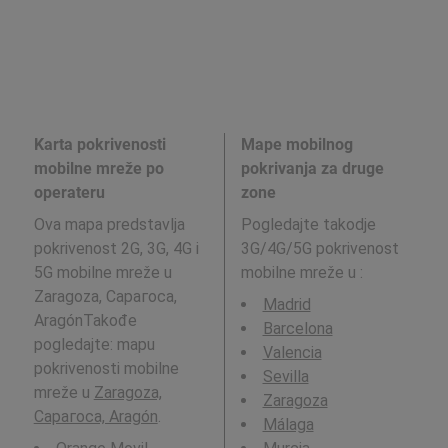
Karta pokrivenosti
Mape mobilnog
mobilne mreže po
pokrivanja za druge
operateru
zone
Ova mapa predstavlja
Pogledajte takodje
pokrivenost 2G, 3G, 4G i
3G/4G/5G pokrivenost
5G mobilne mreže u
mobilne mreže u
:
Zaragoza, Сарагоса,
Madrid
AragónTakođe
Barcelona
pogledajte: mapu
Valencia
pokrivenosti mobilne
Sevilla
mreže u
Zaragoza,
Zaragoza
Сарагоса, Aragón
.
Málaga