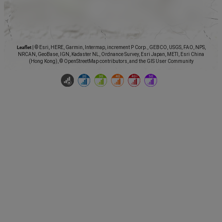
Leaflet
|
© Esri, HERE, Garmin, Intermap, increment P Corp., GEBCO, USGS, FAO, NPS,
NRCAN, GeoBase, IGN, Kadaster NL, Ordnance Survey, Esri Japan, METI, Esri China
(Hong Kong), © OpenStreetMap contributors, and the GIS User Community