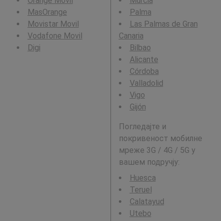
Orange Movil
Murcia
MasOrange
Palma
Movistar Movil
Las Palmas de Gran
Vodafone Movil
Canaria
Digi
Bilbao
Alicante
Córdoba
Valladolid
Vigo
Gijón
Погледајте и
покривеност мобилне
мреже 3G / 4G / 5G у
вашем подручју:
Huesca
Teruel
Calatayud
Utebo